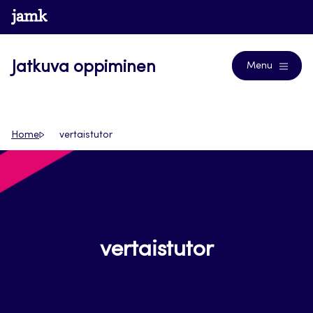
Siirry
www.jamk.fi
Blogs
suoraan
sisältöön
Jatkuva oppiminen
Menu
Home
vertaistutor
vertaistutor