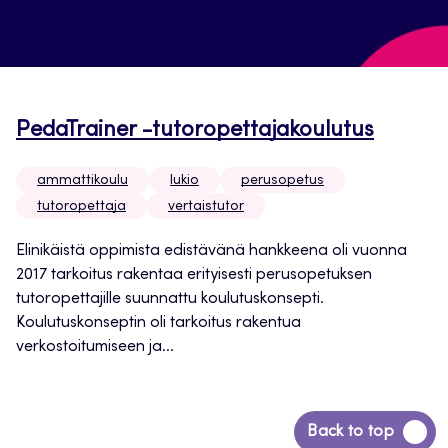
PedaTrainer -tutoropettajakoulutus
ammattikoulu
lukio
perusopetus
tutoropettaja
vertaistutor
Elinikäistä oppimista edistävänä hankkeena oli vuonna
2017 tarkoitus rakentaa erityisesti perusopetuksen
tutoropettajille suunnattu koulutuskonsepti.
Koulutuskonseptin oli tarkoitus rakentua
verkostoitumiseen ja...
Siirry
Back to top