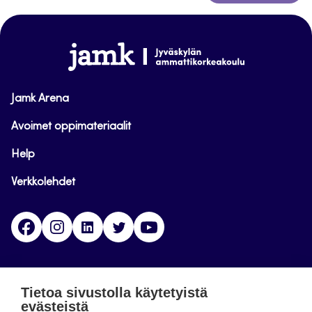
takaisin
sivun
alkuun
www.jamk.fi
Jamk Arena
Avoimet oppimateriaalit
Help
Verkkolehdet
Facebook
Instagram
Linkedin
Twitter
YouTube
Jamk blogs
Tietoa sivustolla käytetyistä
evästeistä