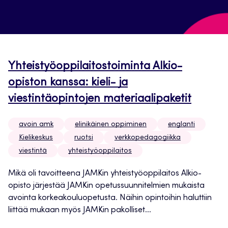
Yhteistyöoppilaitostoiminta Alkio-
opiston kanssa: kieli- ja
viestintäopintojen materiaalipaketit
avoin amk
elinikäinen oppiminen
englanti
Kielikeskus
ruotsi
verkkopedagogiikka
viestintä
yhteistyöoppilaitos
Mikä oli tavoitteena JAMKin yhteistyöoppilaitos Alkio-
opisto järjestää JAMKin opetussuunnitelmien mukaista
avointa korkeakouluopetusta. Näihin opintoihin haluttiin
liittää mukaan myös JAMKin pakolliset...