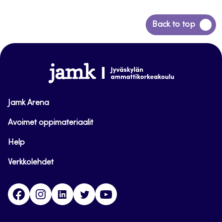
Siirry
Back to top
takaisin
sivun
alkuun
www.jamk.fi
Jamk Arena
Avoimet oppimateriaalit
Help
Verkkolehdet
Facebook
Instagram
Linkedin
Twitter
YouTube