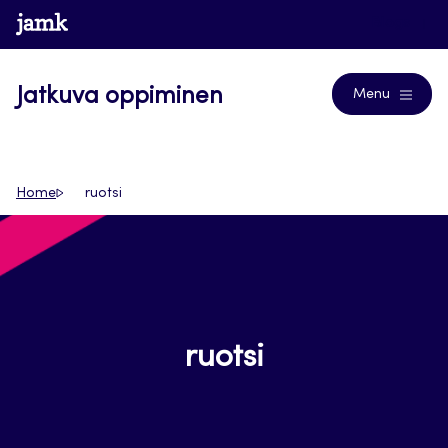
Siirry
www.jamk.fi
Blogs
suoraan
sisältöön
Jatkuva oppiminen
Menu
Home
ruotsi
ruotsi