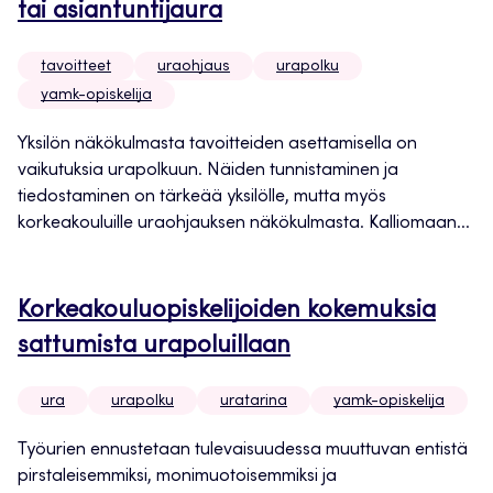
tai asiantuntijaura
tavoitteet
uraohjaus
urapolku
yamk-opiskelija
Yksilön näkökulmasta tavoitteiden asettamisella on
vaikutuksia urapolkuun. Näiden tunnistaminen ja
tiedostaminen on tärkeää yksilölle, mutta myös
korkeakouluille uraohjauksen näkökulmasta. Kalliomaan...
Korkeakouluopiskelijoiden kokemuksia
sattumista urapoluillaan
ura
urapolku
uratarina
yamk-opiskelija
Työurien ennustetaan tulevaisuudessa muuttuvan entistä
pirstaleisemmiksi, monimuotoisemmiksi ja