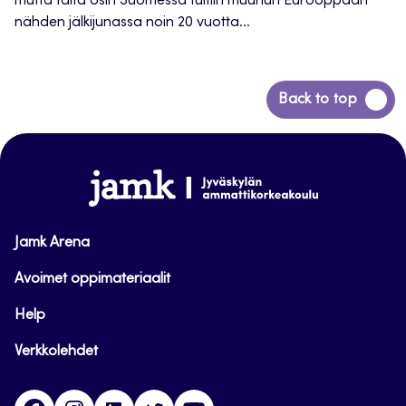
mutta tältä osin Suomessa tultiin muuhun Eurooppaan
nähden jälkijunassa noin 20 vuotta...
Back
Back to top
to
top
www.jamk.fi
Jamk Arena
Avoimet oppimateriaalit
Help
Verkkolehdet
Facebook
Instagram
Linkedin
Twitter
YouTube