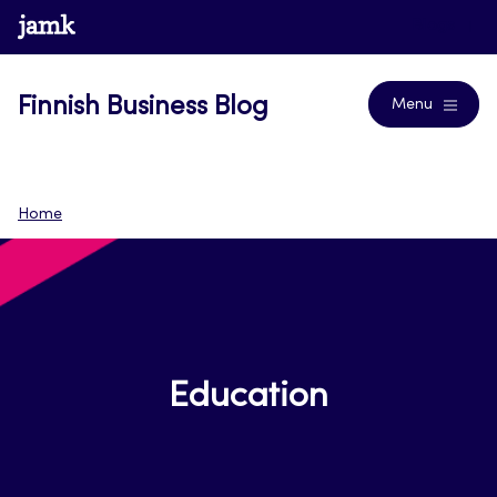
Skip
www.jamk.fi
Blogs
to
content
Finnish Business Blog
Menu
Home
Education