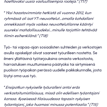
haettavaksi uusia vastuullisempia rooleja.” (T17)
“
Yksi haastavimmista hetkistä oli vuonna 2012, kun
ryhmässä oli isot YT-neuvottelut…omalla kohdallani
onnekkaasti myös vaikea neuvottelutilanne kääntyi
suureksi mahdollisuudeksi…minulle tarjottiin tehtävää
tiimin esihenkilönä.” (T18)
Työ- tai vapaa-ajan sosiaalisten suhteiden ja verkostojen
avulla opiskelijat olivat saaneet työurilleen nostetta. Se
ilmeni yllättävinä työtarjouksina omasta verkostosta,
harrastuksen muuttumisena päätyöksi tai siirtymisenä
puolison työpaikan perässä uudelle paikkakunnalle, josta
löytyi oma uusi työ.
“
Ensipotkun nykyiselle työuralleni antoi eräs
verkostoitumistilaisuus, missä olin edellisen työantajani
kanssa. Kyseisessä tilaisuudessa tapasin nykyisen
työantajani, joka huomasi minussa potentiaalia.” (T15)