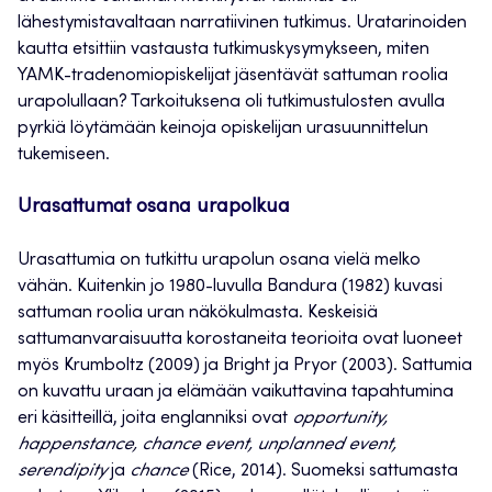
lähestymistavaltaan narratiivinen tutkimus. Uratarinoiden
kautta etsittiin vastausta tutkimuskysymykseen, miten
YAMK-tradenomiopiskelijat jäsentävät sattuman roolia
urapolullaan? Tarkoituksena oli tutkimustulosten avulla
pyrkiä löytämään keinoja opiskelijan urasuunnittelun
tukemiseen.
Urasattumat osana urapolkua
Urasattumia on tutkittu urapolun osana vielä melko
vähän. Kuitenkin jo 1980-luvulla Bandura (1982) kuvasi
sattuman roolia uran näkökulmasta. Keskeisiä
sattumanvaraisuutta korostaneita teorioita ovat luoneet
myös Krumboltz (2009) ja Bright ja Pryor (2003). Sattumia
on kuvattu uraan ja elämään vaikuttavina tapahtumina
eri käsitteillä, joita englanniksi ovat
opportunity,
happenstance, chance event, unplanned event,
serendipity
ja
chance
(Rice, 2014). Suomeksi sattumasta