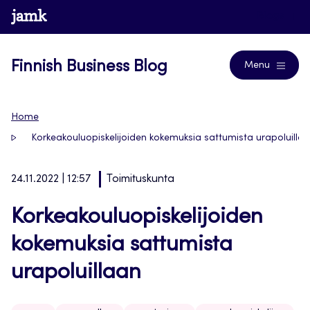
Skip
www.jamk.fi
Blogs
to
content
Finnish Business Blog
Menu
Home
Korkeakouluopiskelijoiden kokemuksia sattumista urapoluilla
24.11.2022 | 12:57
Toimituskunta
Korkeakouluopiskelijoiden
kokemuksia sattumista
urapoluillaan