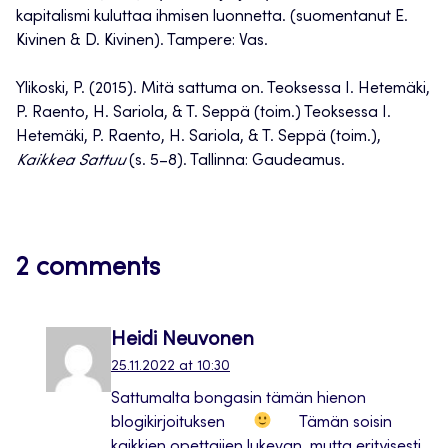
kapitalismi kuluttaa ihmisen luonnetta. (suomentanut E.
Kivinen & D. Kivinen). Tampere: Vas.
Ylikoski, P. (2015). Mitä sattuma on. Teoksessa I. Hetemäki,
P. Raento, H. Sariola, & T. Seppä (toim.) Teoksessa I.
Hetemäki, P. Raento, H. Sariola, & T. Seppä (toim.),
Kaikkea Sattuu
(s. 5–8). Tallinna: Gaudeamus.
2 comments
Heidi Neuvonen
25.11.2022 at 10:30
Sattumalta bongasin tämän hienon
blogikirjoituksen
Tämän soisin
kaikkien opettajien lukevan, mutta erityisesti