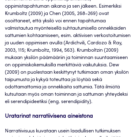
oppimistapahtuman aikana ja sen jälkeen. Esimerkiksi
Krumboltz (2009) ja Chen (2005, 268–269) ovat
osoittaneet, että yksilö voi ennen tapahtumaa
valmistautua myönteisellä suhtautumisella onnekkaiden
sattumien kohtaamiseen, esim. aktiivisen verkostoitumisen
ja uuden oppimisen avulla (Ardichvili, Cardozo & Ray,
2003, 115; Krumboltz, 1994, 563). Krumboltzin (2009)
mukaan yksilön päämääriin ja toiminnan suuntaamiseen
on oppimiskokemuksilla merkittäviä vaikutuksia. Dew
(2009) on puolestaan keskittynyt tutkimaan oman yksilön
taipumusta ja kykyä toteuttaa ja löytää sekä
odottamattomia ja onnekkaita sattumia. Tätä ilmiötä
kutsutaan myös oman toiminnan ja sattuman yhteydeksi
eli serendipideetiksi (eng. serendipidity).
Uratarinat narratiivisena aineistona
Narratiivisuus kuvataan usein laadullisen tutkimuksen