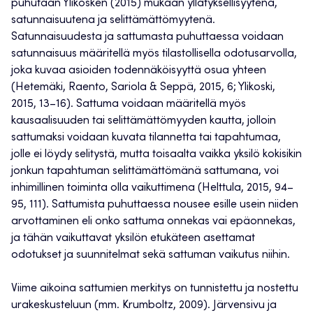
puhutaan Ylikosken (2015) mukaan yllätyksellisyytenä,
satunnaisuutena ja selittämättömyytenä.
Satunnaisuudesta ja sattumasta puhuttaessa voidaan
satunnaisuus määritellä myös tilastollisella odotusarvolla,
joka kuvaa asioiden todennäköisyyttä osua yhteen
(Hetemäki, Raento, Sariola & Seppä, 2015, 6; Ylikoski,
2015, 13–16). Sattuma voidaan määritellä myös
kausaalisuuden tai selittämättömyyden kautta, jolloin
sattumaksi voidaan kuvata tilannetta tai tapahtumaa,
jolle ei löydy selitystä, mutta toisaalta vaikka yksilö kokisikin
jonkun tapahtuman selittämättömänä sattumana, voi
inhimillinen toiminta olla vaikuttimena (Helttula, 2015, 94–
95, 111). Sattumista puhuttaessa nousee esille usein niiden
arvottaminen eli onko sattuma onnekas vai epäonnekas,
ja tähän vaikuttavat yksilön etukäteen asettamat
odotukset ja suunnitelmat sekä sattuman vaikutus niihin.
Viime aikoina sattumien merkitys on tunnistettu ja nostettu
urakeskusteluun (mm. Krumboltz, 2009). Järvensivu ja