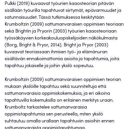
Pulkki (2019) kuvaavat työurien kaaosteorian pitävän
sisällään työurilla tapahtuvat siirtymät, epävarmuudet ja
satunnaisuudet. Tässä tutkimuksessa keskitytään
Krumboltzin (2009) sattumanvaraisen oppimisen teoriaan
sekä Brightin ja Pryorin (2003) työurien kaaosteoriaan
työssäkäyvien korkeakouluopiskelijoiden näkökulmasta
(Borg, Bright & Pryor, 2014). Bright ja Pryor (2003)
kuvaavat teoriassaan ihmisen työ- ja elämänuran
sisältävän ennakoimattomia asioita ja tapahtumia, joita
tapahtuu jokaiselle ja joihin yksilö sopeutuu.
Krumboltzin (2009) sattumanvaraisen oppimisen teorian
mukaan yksilöille tapahtuu sekä suunniteltuja että
sattumanvaraisia oppimiskokemuksia, ja eri aikoina
tapahtuvilla kokemuksilla on erilainen merkitys uraan.
Krumboltz tarkastelee sattumanvaraisia
oppimistapahtumia sen perusteella, miten yksilö
suhtautuu omalla urallaan tapahtuviin asioihin ennen
sattumanvaraista oppimistapahtumaa,