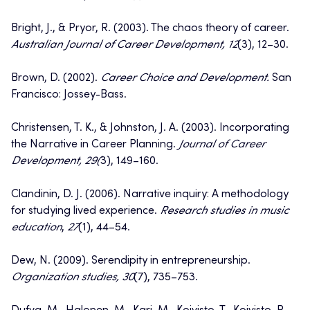
Bright, J., & Pryor, R. (2003). The chaos theory of career.
Australian Journal of Career Development, 12
(3), 12–30.
Brown, D. (2002).
Career Choice and Development.
San
Francisco: Jossey-Bass.
Christensen, T. K., & Johnston, J. A. (2003). Incorporating
the Narrative in Career Planning.
Journal of Career
Development, 29(
3), 149–160.
Clandinin, D. J. (2006). Narrative inquiry: A methodology
for studying lived experience.
Research studies in music
education
,
27
(1), 44–54.
Dew, N. (2009). Serendipity in entrepreneurship.
Organization studies, 30
(7), 735–753.