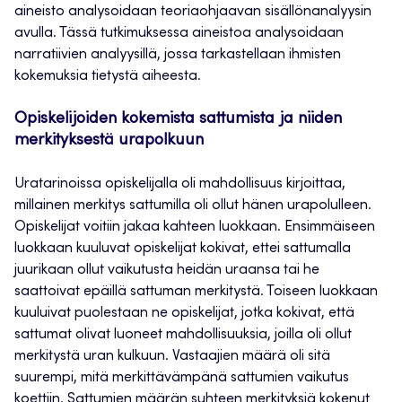
aineisto analysoidaan teoriaohjaavan sisällönanalyysin
avulla. Tässä tutkimuksessa aineistoa analysoidaan
narratiivien analyysillä, jossa tarkastellaan ihmisten
kokemuksia tietystä aiheesta.
Opiskelijoiden kokemista sattumista ja niiden
merkityksestä urapolkuun
Uratarinoissa opiskelijalla oli mahdollisuus kirjoittaa,
millainen merkitys sattumilla oli ollut hänen urapolulleen.
Opiskelijat voitiin jakaa kahteen luokkaan. Ensimmäiseen
luokkaan kuuluvat opiskelijat kokivat, ettei sattumalla
juurikaan ollut vaikutusta heidän uraansa tai he
saattoivat epäillä sattuman merkitystä. Toiseen luokkaan
kuuluivat puolestaan ne opiskelijat, jotka kokivat, että
sattumat olivat luoneet mahdollisuuksia, joilla oli ollut
merkitystä uran kulkuun. Vastaajien määrä oli sitä
suurempi, mitä merkittävämpänä sattumien vaikutus
koettiin. Sattumien määrän suhteen merkityksiä kokenut