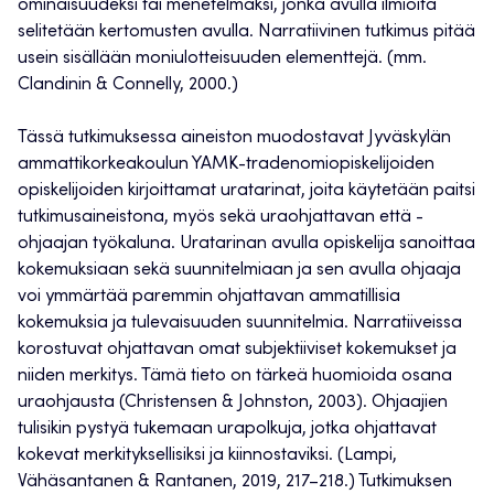
ominaisuudeksi tai menetelmäksi, jonka avulla ilmiöitä
selitetään kertomusten avulla. Narratiivinen tutkimus pitää
usein sisällään moniulotteisuuden elementtejä. (mm.
Clandinin & Connelly, 2000.)
Tässä tutkimuksessa aineiston muodostavat Jyväskylän
ammattikorkeakoulun YAMK-tradenomiopiskelijoiden
opiskelijoiden kirjoittamat uratarinat, joita käytetään paitsi
tutkimusaineistona, myös sekä uraohjattavan että -
ohjaajan työkaluna. Uratarinan avulla opiskelija sanoittaa
kokemuksiaan sekä suunnitelmiaan ja sen avulla ohjaaja
voi ymmärtää paremmin ohjattavan ammatillisia
kokemuksia ja tulevaisuuden suunnitelmia. Narratiiveissa
korostuvat ohjattavan omat subjektiiviset kokemukset ja
niiden merkitys. Tämä tieto on tärkeä huomioida osana
uraohjausta (Christensen & Johnston, 2003). Ohjaajien
tulisikin pystyä tukemaan urapolkuja, jotka ohjattavat
kokevat merkityksellisiksi ja kiinnostaviksi. (Lampi,
Vähäsantanen & Rantanen, 2019, 217–218.) Tutkimuksen