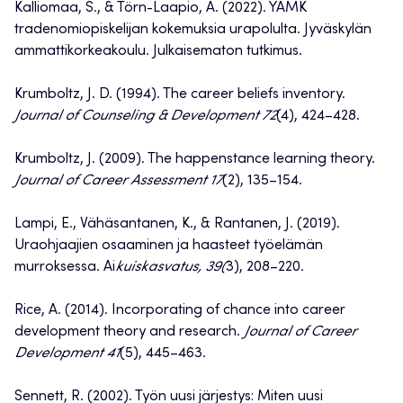
Kalliomaa, S., & Törn-Laapio, A. (2022). YAMK
tradenomiopiskelijan kokemuksia urapolulta. Jyväskylän
ammattikorkeakoulu. Julkaisematon tutkimus.
Krumboltz, J. D. (1994). The career beliefs inventory.
Journal of Counseling & Development 72
(4), 424–428.
Krumboltz, J. (2009). The happenstance learning theory.
Journal of Career Assessment 17
(2), 135–154.
Lampi, E., Vähäsantanen, K., & Rantanen, J. (2019).
Uraohjaajien osaaminen ja haasteet työelämän
murroksessa. Ai
kuiskasvatus, 39(
3), 208–220.
Rice, A. (2014). Incorporating of chance into career
development theory and research.
Journal of Career
Development 41
(5), 445–463.
Sennett, R. (2002). Työn uusi järjestys: Miten uusi