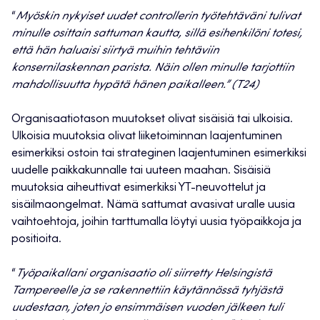
“
Myöskin nykyiset uudet controllerin työtehtäväni tulivat
minulle osittain sattuman kautta, sillä esihenkilöni totesi,
että hän haluaisi siirtyä muihin tehtäviin
konsernilaskennan parista. Näin ollen minulle tarjottiin
mahdollisuutta hypätä hänen paikalleen.” (T24)
Organisaatiotason muutokset olivat sisäisiä tai ulkoisia.
Ulkoisia muutoksia olivat liiketoiminnan laajentuminen
esimerkiksi ostoin tai strateginen laajentuminen esimerkiksi
uudelle paikkakunnalle tai uuteen maahan. Sisäisiä
muutoksia aiheuttivat esimerkiksi YT-neuvottelut ja
sisäilmaongelmat. Nämä sattumat avasivat uralle uusia
vaihtoehtoja, joihin tarttumalla löytyi uusia työpaikkoja ja
positioita.
“
Työpaikallani organisaatio oli siirretty Helsingistä
Tampereelle ja se rakennettiin käytännössä tyhjästä
uudestaan, joten jo ensimmäisen vuoden jälkeen tuli