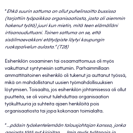
“
Ehkä suurin sattuma on ollut puhelinsoitto bussissa
(tarjottiin työpaikkaa organisaatiosta, josta oli aiemmin
hakenut työtä) juuri kun mietin, mitä teen elämälläni
irtisanouduttuani. Toinen sattuma on se, että
sisäilmaevakkoni etätyöpiste löytyi kaupungin
ruokapalvelun aulasta.” (T28)
Esihenkilön osaaminen tai osaamattomuus oli myös
vaikuttanut syntyneisiin sattumiin. Parhaimmillaan
ammattitaitoinen esihenkilö oli tukenut ja auttanut työssä,
mikä on mahdollistanut uusien työmahdollisuuksien
löytymisen. Toisaalta, jos esihenkilön johtamisessa oli ollut
puutteita, se oli voinut tulehduttaa organisaation
työkulttuuria ja suhteita ajaen henkilöitä pois
organisaatiosta tai jopa kokonaan toimialalta.
“
…pääsin työskentelemään talousjohtajan kanssa, jonka
ansiosta tätä nyt kirjoitan. … Imin myös työtapoja ja