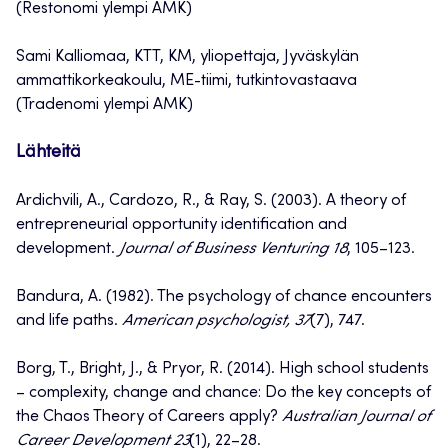
(Restonomi ylempi AMK)
Sami Kalliomaa, KTT, KM, yliopettaja, Jyväskylän
ammattikorkeakoulu, ME-tiimi, tutkintovastaava
(Tradenomi ylempi AMK)
Lähteitä
Ardichvili, A., Cardozo, R., & Ray, S. (2003). A theory of
entrepreneurial opportunity identification and
development.
Journal of Business Venturing 18
, 105–123.
Bandura, A. (1982). The psychology of chance encounters
and life paths.
American psychologist, 37
(7), 747.
Borg, T., Bright, J., & Pryor, R. (2014). High school students
– complexity, change and chance: Do the key concepts of
the Chaos Theory of Careers apply?
Australian Journal of
Career Development 23
(1), 22–28.