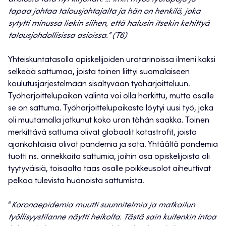
tapaa johtaa talousjohtajalta ja hän on henkilö, joka
sytytti minussa liekin siihen, että halusin itsekin kehittyä
talousjohdollisissa asioissa.” (T6)
Yhteiskuntatasolla opiskelijoiden uratarinoissa ilmeni kaksi
selkeää sattumaa, joista toinen liittyi suomalaiseen
koulutusjärjestelmään sisältyvään työharjoitteluun.
Työharjoittelupaikan valinta voi olla harkittu, mutta osalle
se on sattuma. Työharjoittelupaikasta löytyi uusi työ, joka
oli muutamalla jatkunut koko uran tähän saakka. Toinen
merkittävä sattuma olivat globaalit katastrofit, joista
ajankohtaisia olivat pandemia ja sota. Yhtäältä pandemia
tuotti ns. onnekkaita sattumia, joihin osa opiskelijoista oli
tyytyväisiä, toisaalta taas osalle poikkeusolot aiheuttivat
pelkoa tulevista huonoista sattumista.
“
Koronaepidemia muutti suunnitelmia ja matkailun
työllisyystilanne näytti heikolta. Tästä sain kuitenkin intoa