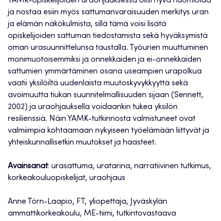
YAMK-opiskelijoiden uraohjauksessa olisi hyvä huomioida
ja nostaa esiin myös sattumanvaraisuuden merkitys uran
ja elämän näkökulmista, sillä tämä voisi lisätä
opiskelijoiden sattuman tiedostamista sekä hyväksymistä
oman urasuunnittelunsa taustalla. Työurien muuttuminen
monimuotoisemmiksi ja onnekkaiden ja ei-onnekkaiden
sattumien ymmärtäminen osana useampien urapolkua
vaatii yksilöiltä uudenlaista muutoskyvykkyyttä sekä
avoimuutta tiukan suunnitelmallisuuden sijaan (Sennett,
2002) ja uraohjauksella voidaankin tukea yksilön
resilienssiä. Näin YAMK-tutkinnosta valmistuneet ovat
valmiimpia kohtaamaan nykyiseen työelämään liittyvät ja
yhteiskunnallisetkin muutokset ja haasteet.
Avainsanat
: urasattuma, uratarina, narratiivinen tutkimus,
korkeakouluopiskelijat, uraohjaus
Anne Törn-Laapio, FT, yliopettaja, Jyväskylän
ammattikorkeakoulu, ME-tiimi, tutkintovastaava