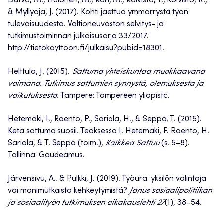
Dufva, M., Halonen, M., Kari, M., Koivisto, T., Koivisto, R.,
& Myllyoja, J. (2017). Kohti jaettua ymmärrystä työn
tulevaisuudesta. Valtioneuvoston selvitys- ja
tutkimustoiminnan julkaisusarja 33/2017.
http://tietokayttoon.fi/julkaisu?pubid=18301.
Helttula, J. (2015).
Sattuma yhteiskuntaa muokkaavana
voimana. Tutkimus sattumien synnystä, olemuksesta ja
vaikutuksesta.
Tampere: Tampereen yliopisto.
Hetemäki, I., Raento, P., Sariola, H., & Seppä, T. (2015).
Ketä sattuma suosii. Teoksessa I. Hetemäki, P. Raento, H.
Sariola, & T. Seppä (toim.),
Kaikkea Sattuu
(s. 5–8).
Tallinna: Gaudeamus.
Järvensivu, A., & Pulkki, J. (2019). Työura: yksilön valintoja
vai monimutkaista kehkeytymistä?
Janus sosiaalipolitiikan
ja sosiaalityön tutkimuksen aikakauslehti 27
(1), 38–54.