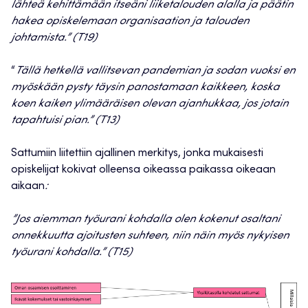
lähteä kehittämään itseäni liiketalouden alalla ja päätin
hakea opiskelemaan organisaation ja talouden
johtamista.” (T19)
“
Tällä hetkellä vallitsevan pandemian ja sodan vuoksi en
myöskään pysty täysin panostamaan kaikkeen, koska
koen kaiken ylimääräisen olevan ajanhukkaa, jos jotain
tapahtuisi pian.” (T13)
Sattumiin liitettiin ajallinen merkitys, jonka mukaisesti
opiskelijat kokivat olleensa oikeassa paikassa oikeaan
aikaan
:
”Jos aiemman työurani kohdalla olen kokenut osaltani
onnekkuutta ajoitusten suhteen, niin näin myös nykyisen
työurani kohdalla.” (T15)