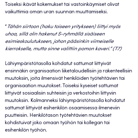
Toiseksi ikävät kokemukset tai vastoinkäymiset olivat
vaikuttimia oman uran suunnan muuttamiseksi.
“
Tähän siirtoon (haku toiseen yritykseen) liittyi myös
uhoa, sillä olin hakenut S-ryhmällä sisäiseen
esimieskoulutukseen, johon pääsinkin viimeiselle
kierrokselle, mutta sinne valittiin pomon kaveri.” (T7)
Lähiympäristötasolla kohdatut sattumat liittyivät
ensinnäkin organisaation liiketaloudellisiin ja rakenteellisiin
muutoksiin, joita ilmensivät henkilöiden työtehtävien tai
organisaation muutokset. Toiseksi kyseiset sattumat
liittyivät sosiaalisiin suhteisiin ja verkostoihin liittyviin
muutoksiin. Kolmanneksi lähiympäristötasolla kohdatut
sattumat liittyivät esihenkilön osaamisessa ilmeneviin
puutteisiin. Henkilötason työtehtävien muutokset
kohdistuivat joko omaan työhön tai kollegan tai
esihenkilön työhön.