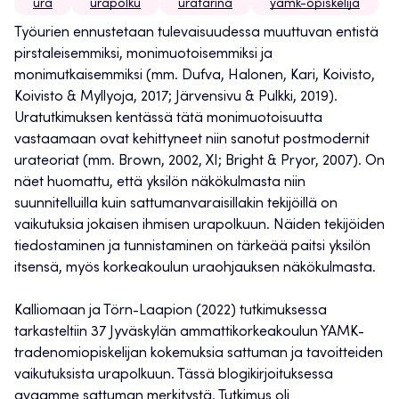
ura
urapolku
uratarina
yamk-opiskelija
Työurien ennustetaan tulevaisuudessa muuttuvan entistä
pirstaleisemmiksi, monimuotoisemmiksi ja
monimutkaisemmiksi (mm. Dufva, Halonen, Kari, Koivisto,
Koivisto & Myllyoja, 2017; Järvensivu & Pulkki, 2019).
Uratutkimuksen kentässä tätä monimuotoisuutta
vastaamaan ovat kehittyneet niin sanotut postmodernit
urateoriat (mm. Brown, 2002, XI; Bright & Pryor, 2007). On
näet huomattu, että yksilön näkökulmasta niin
suunnitelluilla kuin sattumanvaraisillakin tekijöillä on
vaikutuksia jokaisen ihmisen urapolkuun. Näiden tekijöiden
tiedostaminen ja tunnistaminen on tärkeää paitsi yksilön
itsensä, myös korkeakoulun uraohjauksen näkökulmasta.
Kalliomaan ja Törn-Laapion (2022) tutkimuksessa
tarkasteltiin 37 Jyväskylän ammattikorkeakoulun YAMK-
tradenomiopiskelijan kokemuksia sattuman ja tavoitteiden
vaikutuksista urapolkuun. Tässä blogikirjoituksessa
avaamme sattuman merkitystä. Tutkimus oli