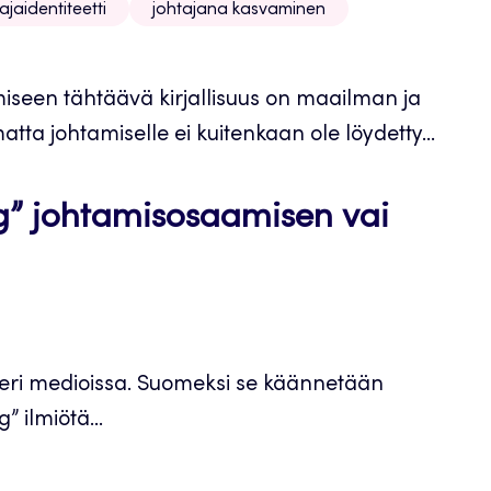
ajaidentiteetti
johtajana kasvaminen
iseen tähtäävä kirjallisuus on maailman ja
ta johtamiselle ei kuitenkaan ole löydetty...
ring” johtamisosaamisen vai
llä eri medioissa. Suomeksi se käännetään
” ilmiötä...