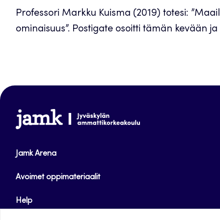
Professori Markku Kuisma (2019) totesi: ”Maail
ominaisuus”. Postigate osoitti tämän kevään ja er
www.jamk.fi
Jamk Arena
Avoimet oppimateriaalit
Help