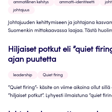
ammatillinen kehitys
ammatti-identiteetti
joht
johtajuus
Johtajuuden kehittymiseen ja johtajana kasvam
Suomenkin mittakaavassa laajaa. Tästä huolimat
Hiljaiset potkut eli ”quiet fi
ajan puutetta
leadership
Quiet firing
”Quiet firing”- käsite on viime aikoina ollut si
”hiljaiset potkut”. Lyhyesti ilmaistuna ”quiet firing