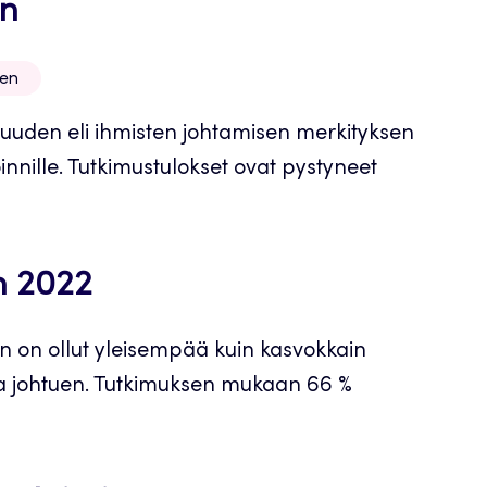
en
nen
juuden eli ihmisten johtamisen merkityksen
innille. Tutkimustulokset ovat pystyneet
n 2022
 on ollut yleisempää kuin kasvokkain
 johtuen. Tutkimuksen mukaan 66 %