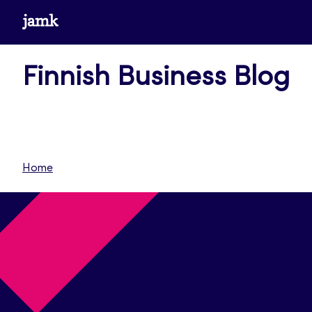
Skip
www.jamk.fi
to
content
Finnish Business Blog
Home