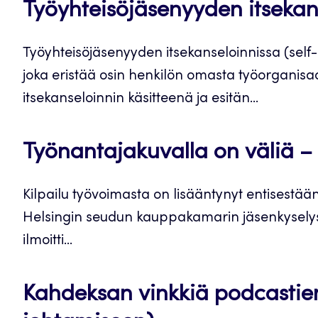
Työyhteisöjäsenyyden itsekans
Työyhteisöjäsenyyden itsekanseloinnissa (self-
joka eristää osin henkilön omasta työorganisa
itsekanseloinnin käsitteenä ja esitän...
Työnantajakuvalla on väliä – e
Kilpailu työvoimasta on lisääntynyt entisestää
Helsingin seudun kauppakamarin jäsenkyselys
ilmoitti...
Kahdeksan vinkkiä podcasti