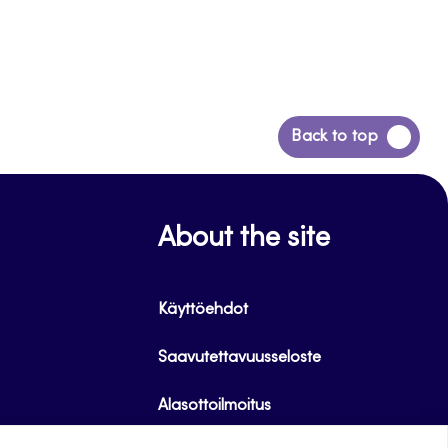
Back
Back to top
to
top
About the site
Käyttöehdot
Saavutettavuusseloste
Alasottoilmoitus