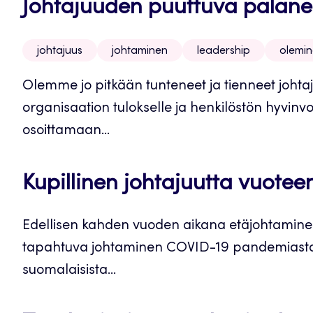
Johtajuuden puuttuva palan
johtajuus
johtaminen
leadership
olemi
Olemme jo pitkään tunteneet ja tienneet johta
organisaation tulokselle ja henkilöstön hyvinvo
osoittamaan...
Kupillinen johtajuutta vuotee
Edellisen kahden vuoden aikana etäjohtaminen
tapahtuva johtaminen COVID-19 pandemiasta
suomalaisista...