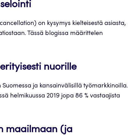
elointi
cancellation) on kysymys kielteisestä asiasta,
atiostaan. Tässä blogissa määrittelen
rityisesti nuorille
n Suomessa ja kansainvälisillä työmarkkinoilla.
sä helmikuussa 2019 jopa 86 % vastaajista
en maailmaan (ja