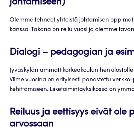
johtamiseen)
Olemme tehneet yhteistä johtamisen oppimatka
kanssa. Takana on reilu vuosi ja olemme tavannee
Dialogi – pedagogian ja esim
Jyväskylän ammattikorkeakoulun henkilöstölle t
Viime vuosina on erityisesti panostettu verkko
kehittämiseen. Liiketoimintayksikössä on ymmär
Reiluus ja eettisyys eivät ole 
arvossaan