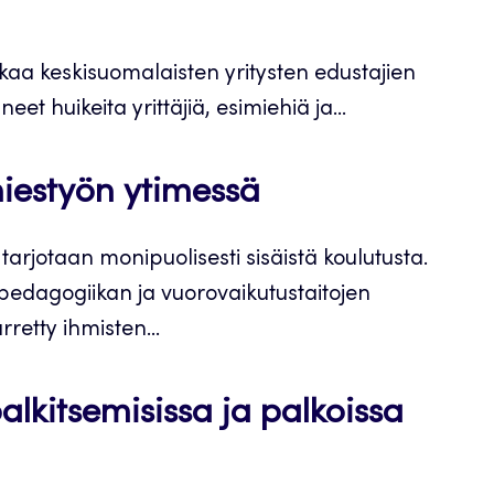
a keskisuomalaisten yritysten edustajien
t huikeita yrittäjiä, esimiehiä ja...
iestyön ytimessä
arjotaan monipuolisesti sisäistä koulutusta.
-pedagogiikan ja vuorovaikutustaitojen
retty ihmisten...
palkitsemisissa ja palkoissa