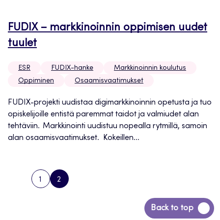
FUDIX – markkinoinnin oppimisen uudet
tuulet
ESR
FUDIX-hanke
Markkinoinnin koulutus
Oppiminen
Osaamisvaatimukset
FUDIX-projekti uudistaa digimarkkinoinnin opetusta ja tuo
opiskelijoille entistä paremmat taidot ja valmiudet alan
tehtäviin. Markkinointi uudistuu nopealla rytmillä, samoin
alan osaamisvaatimukset. Kokeillen...
1
2
PREVIOUS
PAGE
PAGE
PAGE
Siirry
Back to top
takaisin