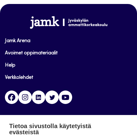
sivun
alkuun
www.jamk.fi
Jamk Arena
Avoimet oppimateriaalit
Help
Verkkolehdet
Facebook
Instagram
Linkedin
Twitter
YouTube
Jamk blogs
Tietoa sivustolla käytetyistä
evästeistä
Jamkin blogipalvelu. Blogien päivittäminen on