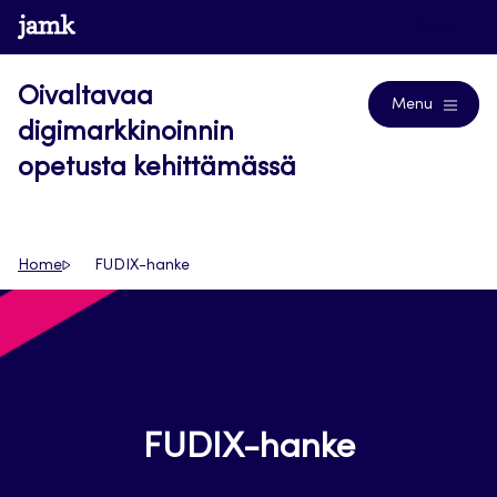
Siirry
www.jamk.fi
Blogs
suoraan
sisältöön
Oivaltavaa
Menu
digimarkkinoinnin
opetusta kehittämässä
Home
FUDIX-hanke
FUDIX-hanke