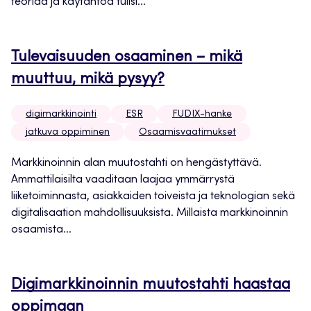
teoriaa ja käytäntöä tulisi...
Tulevaisuuden osaaminen – mikä
muuttuu, mikä pysyy?
digimarkkinointi
ESR
FUDIX-hanke
jatkuva oppiminen
Osaamisvaatimukset
Markkinoinnin alan muutostahti on hengästyttävä.
Ammattilaisilta vaaditaan laajaa ymmärrystä
liiketoiminnasta, asiakkaiden toiveista ja teknologian sekä
digitalisaation mahdollisuuksista. Millaista markkinoinnin
osaamista...
Digimarkkinoinnin muutostahti haastaa
oppimaan