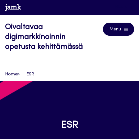
Siirry
www.jamk.fi
Blogs
suoraan
sisältöön
Oivaltavaa
Menu
digimarkkinoinnin
opetusta kehittämässä
Home
ESR
ESR