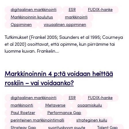
digitaalinen markkinointi
ESR
FUDIX-hanke
Markkinoinnin koulutus
markkinointi
Oppiminen
visuaalinen oppiminen
Tutkimukset (Frankel 2005; Saunders et al 1995; Courneya
et al 2020) osoittavat, että opimme, kun piirrämme tai
luomme kuvan. Frankelin...
Markkinoinnin 4 p:tä voidaan heittää
roskiin – vai voidaanko?
digitaalinen markkinointi
ESR
FUDIX-hanke
markkinointi
Metaverse
osaamiskuilu
Paul Roetzer
Performance Gap
perinteinen markkinointimalli
strateginen kuilu
Strategy Gap
suorituskyvyn puute
Talent Gap