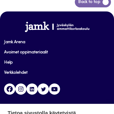
Siirry
Back to top
takaisin
sivun
alkuun
www.jamk.fi
Jamk Arena
Avoimet oppimateriaalit
Help
Verkkolehdet
Facebook
Instagram
Linkedin
Twitter
YouTube
Jamk blogs
Tietoa sivustolla käytetyistä