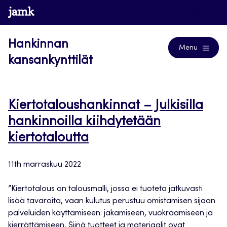
Siirry
www.jamk.fi
Blogs
suoraan
sisältöön
Hankinnan
Menu
kansankynttilät
Kiertotaloushankinnat – Julkisilla
hankinnoilla kiihdytetään
kiertotaloutta
11th marraskuu 2022
”Kiertotalous on talousmalli, jossa ei tuoteta jatkuvasti
lisää tavaroita, vaan kulutus perustuu omistamisen sijaan
palveluiden käyttämiseen: jakamiseen, vuokraamiseen ja
kierrättämiseen. Siinä tuotteet ja materiaalit ovat