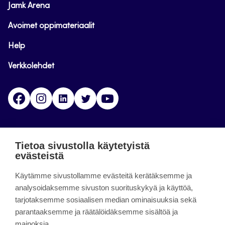
Jamk Arena
Avoimet oppimateriaalit
Help
Verkkolehdet
Facebook
Instagram
Linkedin
Twitter
YouTube
Jamk blogs
Tietoa sivustolla käytetyistä
evästeistä
Jamkin blogipalvelu. Blogien päivittäminen on
Käytämme sivustollamme evästeitä kerätäksemme ja
päättynyt 11.9.2023.
analysoidaksemme sivuston suorituskykyä ja käyttöä,
tarjotaksemme sosiaalisen median ominaisuuksia sekä
About the site
parantaaksemme ja räätälöidäksemme sisältöä ja
mainoksia.