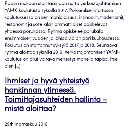
Pääsin mukaan starttaamaan uutta verkostojohtamisen
YAMK-koulutusta syksyllä 2017. Poikkeuksellista tässä
koulutuksessa on sen monialaisuus; insinöörit, tradenomit,
restonomit ja sote-alan ammattilaiset opiskelevat
yhdessä porukassa. Ryhmä opiskelee porukalla
ensimmäisen vuoden ja lähipäiviä on pari kuukaudessa.
Koulutus on startannut syksyllä 2017 ja 2018. Seuraava
ryhmä aloittaa syksyllä 2019. Verkostojohtamisen YAMK-
koulutus on ollut valtava menestys monella tapaa. Itse
olen […]
Ihmiset ja hyvä yhteistyö
hankinnan ytimessä.
Toimittajasuhteiden hallinta –
mistä aloittaa?
29th marraskuu 2018