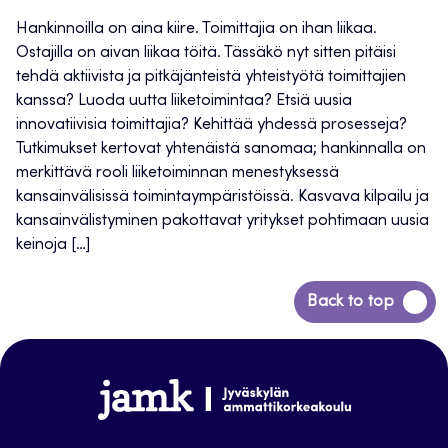
Hankinnoilla on aina kiire. Toimittajia on ihan liikaa.
Ostajilla on aivan liikaa töitä. Tässäkö nyt sitten pitäisi
tehdä aktiivista ja pitkäjänteistä yhteistyötä toimittajien
kanssa? Luoda uutta liiketoimintaa? Etsiä uusia
innovatiivisia toimittajia? Kehittää yhdessä prosesseja?
Tutkimukset kertovat yhtenäistä sanomaa; hankinnalla on
merkittävä rooli liiketoiminnan menestyksessä
kansainvälisissä toimintaympäristöissä. Kasvava kilpailu ja
kansainvälistyminen pakottavat yritykset pohtimaan uusia
keinoja […]
Siirry
Back to top
takaisin
sivun
alkuun
www.jamk.fi