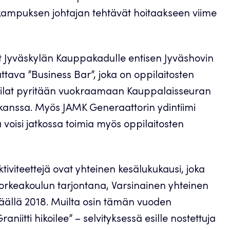
ampuksen johtajan tehtävät hoitaakseen viime
 Jyväskylän Kauppakadulle entisen Jyväshovin
ttava ”Business Bar”, joka on oppilaitosten
 Tilat pyritään vuokraamaan Kauppalaisseuran
n kanssa. Myös JAMK Generaattorin ydintiimi
 voisi jatkossa toimia myös oppilaitosten
viteettejä ovat yhteinen kesälukukausi, joka
rkeakoulun tarjontana, Varsinainen yhteinen
äällä 2018. Muilta osin tämän vuoden
iitti hikoilee” – selvityksessä esille nostettuja