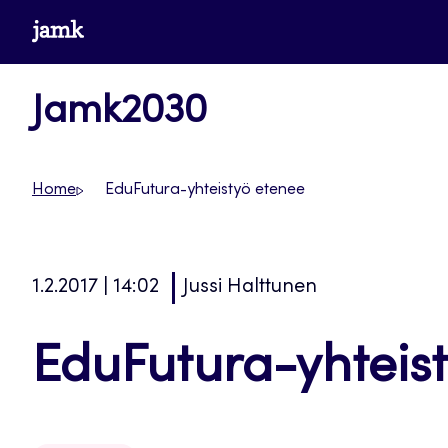
Siirry
www.jamk.fi
suoraan
sisältöön
Jamk2030
Home
EduFutura-yhteistyö etenee
1.2.2017 | 14:02
Jussi Halttunen
EduFutura-yhteis