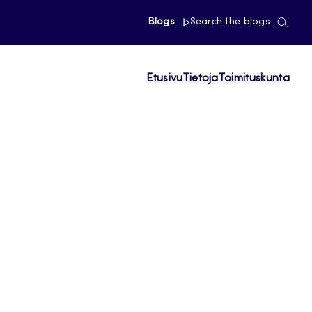
Blogs
Search the blogs
Etusivu
Tietoja
Toimituskunta