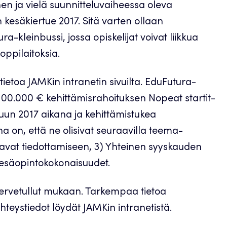
nen ja vielä suunnitteluvaiheessa oleva
kesäkiertue 2017. Sitä varten ollaan
-kleinbussi, jossa opiskelijat voivat liikkua
ppilaitoksia.
etoa JAMKin intranetin sivuilta. EduFutura-
0.000 € kehittämisrahoituksen Nopeat startit-
kuun 2017 aikana ja kehittämistukea
 on, että ne olisivat seuraavilla teema-
kanavat tiedottamiseen, 3) Yhteinen syyskauden
Kesäopintokokonaisuudet.
t tervetullut mukaan. Tarkempaa tietoa
yhteystiedot löydät JAMKin intranetistä.