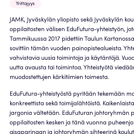
Yrittäjyys
JAMK, Jyväskylän yliopisto sekä Jyväskylän k
oppilaitosten välisen EduFutura-yhteistyön, jo
Tammikuussa 2017 pidettiin Taulun Kartanossa
sovittiin tämän vuoden painopistealueista. Yhte
vahvistavia uusia toimintoja ja käytäntöjä. Vuo
uutta avausta tai toimintoa. Yhteistyötä viedä
muodostettujen kärkitiimien toimesta.
EduFutura-yhteistyöstä pyritään tekemään ma
konkreettista sekä toimijalähtöistä. Kaikenlais
jargonia vältetään. EduFuturan johtoryhmän 
oppilaitosten kesken ja tänä vuonna puheenjo
aisaparinaan ja johtoryhmän sihteerinä koulu