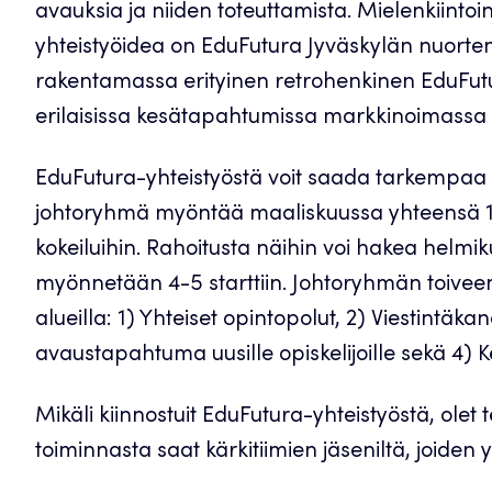
avauksia ja niiden toteuttamista. Mielenkiintoi
yhteistyöidea on EduFutura Jyväskylän nuorten 
rakentamassa erityinen retrohenkinen EduFutura
erilaisissa kesätapahtumissa markkinoimassa o
EduFutura-yhteistyöstä voit saada tarkempaa ti
johtoryhmä myöntää maaliskuussa yhteensä 10
kokeiluihin. Rahoitusta näihin voi hakea helmi
myönnetään 4-5 starttiin. Johtoryhmän toiveena
alueilla: 1) Yhteiset opintopolut, 2) Viestintä
avaustapahtuma uusille opiskelijoille sekä 4) 
Mikäli kiinnostuit EduFutura-yhteistyöstä, ole
toiminnasta saat kärkitiimien jäseniltä, joiden 