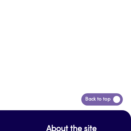
Siirry
Back to top
takaisin
sivun
alkuun
About the site