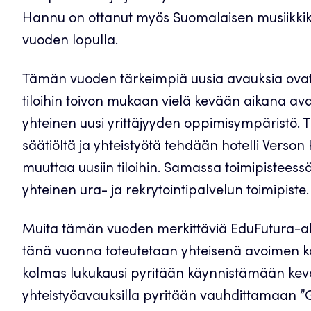
Hannu on ottanut myös Suomalaisen musiikkik
vuoden lopulla.
Tämän vuoden tärkeimpiä uusia avauksia ovat
tiloihin toivon mukaan vielä kevään aikana ava
yhteinen uusi yrittäjyyden oppimisympäristö.
säätiöltä ja yhteistyötä tehdään hotelli Verso
muuttaa uusiin tiloihin. Samassa toimipisteessä
yhteinen ura- ja rekrytointipalvelun toimipiste.
Muita tämän vuoden merkittäviä EduFutura-akti
tänä vuonna toteutetaan yhteisenä avoimen ko
kolmas lukukausi pyritään käynnistämään kev
yhteistyöavauksilla pyritään vauhdittamaan ”Gran