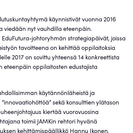
oulutuskuntayhtymä käynnistivät vuonna 2016
ta viedään nyt vauhdilla eteenpäin.
 EduFutura-johtoryhmän strategiapäivät, joissa
istyön tavoitteena on kehittää oppilaitoksia
delle 2017 on sovittu yhteensä 14 konkreettista
än eteenpäin oppilaitosten edustajista
hdollisimman käytännönläheistä ja
ta ”innovaatiohöttöä” sekä konsulttien ylätason
puheenjohtajuus kiertää vuorovuosina
htajana toimii JAMKin rehtori hyvänä
tuksen kehittämispäällikkö Hannu Ikonen.