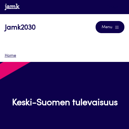
Siirry
www.jamk.fi
Blogs
suoraan
sisältöön
Jamk2030
Menu
Home
Keski-Suomen tulevaisuus