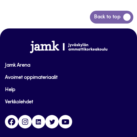
Siirry
Back to top
takaisin
sivun
alkuun
www.jamk.fi
Jamk Arena
Avoimet oppimateriaalit
Help
Verkkolehdet
Facebook
Instagram
Linkedin
Twitter
YouTube