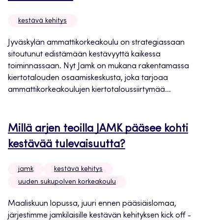
kestävä kehitys
Jyväskylän ammattikorkeakoulu on strategiassaan
sitoutunut edistämään kestävyyttä kaikessa
toiminnassaan. Nyt Jamk on mukana rakentamassa
kiertotalouden osaamiskeskusta, joka tarjoaa
ammattikorkeakoulujen kiertotaloussiirtymää...
Millä arjen teoilla JAMK pääsee kohti
kestävää tulevaisuutta?
jamk
kestävä kehitys
uuden sukupolven korkeakoulu
Maaliskuun lopussa, juuri ennen pääsiäislomaa,
järjestimme jamkilaisille kestävän kehityksen kick off -