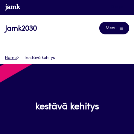
Siirry
www.jamk.fi
Blogs
suoraan
sisältöön
Jamk2030
Menu
Home
kestävä kehitys
kestävä kehitys