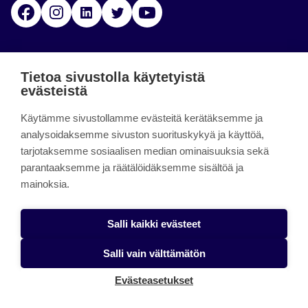
Facebook
Instagram
Linkedin
Twitter
YouTube
Jamk blogs
Tietoa sivustolla käytetyistä
evästeistä
Jamkin blogipalvelu. Blogien päivittäminen on
Käytämme sivustollamme evästeitä kerätäksemme ja
päättynyt 11.9.2023.
analysoidaksemme sivuston suorituskykyä ja käyttöä,
tarjotaksemme sosiaalisen median ominaisuuksia sekä
About the site
parantaaksemme ja räätälöidäksemme sisältöä ja
mainoksia.
Käyttöehdot
Saavutettavuusseloste
Salli kaikki evästeet
Alasottoilmoitus
Salli vain välttämätön
Tietoa evästeistä
Evästeasetukset