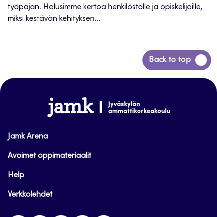
työpajan. Halusimme kertoa henkilöstölle ja opiskelijoille,
miksi kestävän kehityksen...
Siirry
Back to top
takaisin
sivun
alkuun
www.jamk.fi
Jamk Arena
Avoimet oppimateriaalit
Help
Verkkolehdet