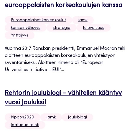
eurooppalaisten korkeakoulujen kanssa
Eurooppalaiset korkeakoulut
jamk
kansainvälisyys
strategia
tulevaisuus
Yrittäjyys
Vuonna 2017 Ranskan presidentti, Emmanuel Macron teki
aloitteen eurooppalaisten korkeakoulujen yhteistyön
syventämiseksi. Aloitteen nimenä oli ”European
Universities Initiative – EUI”...
Rehtorin joulublogi – vähitellen kääntyy
vuosi Jouluksi!
hippos2020
jamk
joulublogi
laatuauditointi