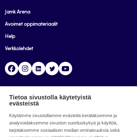
Jamk Arena
Avoimet oppimateriaalit
Help
Verkkolehdet
Facebook
Instagram
Linkedin
Twitter
YouTube
Jamk blogs
Tietoa sivustolla käytetyistä
evästeistä
Jamkin blogipalvelu. Blogien päivittäminen on
Käytämme sivustollamme evästeitä kerätäksemme ja
päättynyt 11.9.2023.
analysoidaksemme sivuston suorituskykyä ja käyttöä,
tarjotaksemme sosiaalisen median ominaisuuksia sekä
About the site