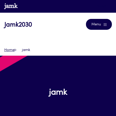
Siirry
www.jamk.fi
Blogs
suoraan
sisältöön
Jamk2030
Menu
Home
jamk
jamk