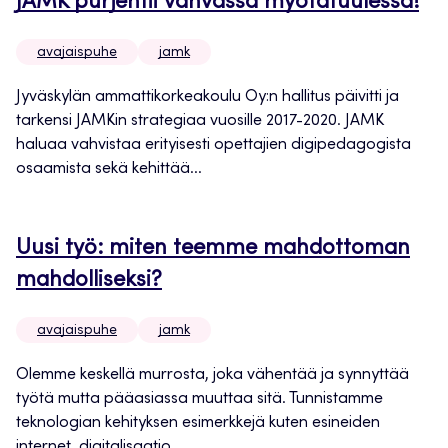
JAMK purjehtii vahvassa myötätuulessa!
avajaispuhe
jamk
Jyväskylän ammattikorkeakoulu Oy:n hallitus päivitti ja
tarkensi JAMKin strategiaa vuosille 2017-2020. JAMK
haluaa vahvistaa erityisesti opettajien digipedagogista
osaamista sekä kehittää...
Uusi työ: miten teemme mahdottoman
mahdolliseksi?
avajaispuhe
jamk
Olemme keskellä murrosta, joka vähentää ja synnyttää
työtä mutta pääasiassa muuttaa sitä. Tunnistamme
teknologian kehityksen esimerkkejä kuten esineiden
internet, digitalisaatio,...