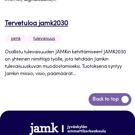
Tervetuloa jamk2030
jamk
tulevaisuus
Osallistu tulevaisuuden JAMKin kehittämiseen! JAMK2030
on yhteinen nimittäjä työlle, jota tehdään Jamkin
tulevaisuuskuvan muodostamiseksi. Tuotoksena syntyy
Jamkin missio, visio, päämäärät...
Siirry
Back to top
takaisin
sivun
alkuun
www.jamk.fi