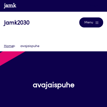
Siirry
www.jamk.fi
Blogs
suoraan
sisältöön
Jamk2030
Menu
Home
avajaispuhe
avajaispuhe