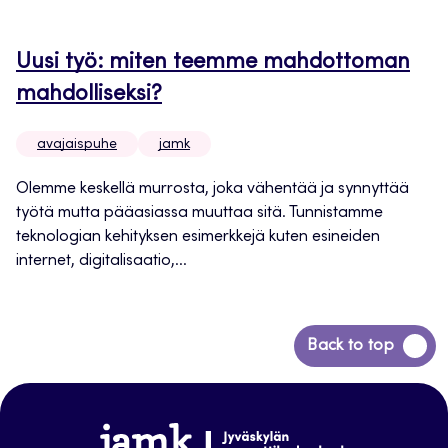
Uusi työ: miten teemme mahdottoman
mahdolliseksi?
avajaispuhe
jamk
Olemme keskellä murrosta, joka vähentää ja synnyttää
työtä mutta pääasiassa muuttaa sitä. Tunnistamme
teknologian kehityksen esimerkkejä kuten esineiden
internet, digitalisaatio,...
Siirry
Back to top
takaisin
sivun
alkuun
www.jamk.fi