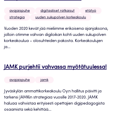
avajaispuhe
digitaaliset ratkaisut
etätyö
strategia
uuden sukupolven korkeakoulu
Vuoden 2020 kevät jää mieliimme erikoisena ajanjaksona,
jolloin otimme vahvan digiloikan kohti uuden sukupolven
korkeakoulua – olosuhteiden pakosta. Korkeakoulujen
ja...
JAMK purjehtii vahvassa myötätuulessa!
avajaispuhe
jamk
Jyväskylän ammattikorkeakoulu Oy:n hallitus päivitti ja
tarkensi JAMKin strategiaa vuosille 2017-2020. JAMK
haluaa vahvistaa erityisesti opettajien digipedagogista
osaamista sekä kehittää...