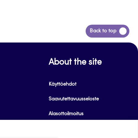
Siirry
Back to top
takaisin
sivun
alkuun
About the site
Käyttöehdot
Saavutettavuusseloste
Alasottoilmoitus
Tietoa evästeistä