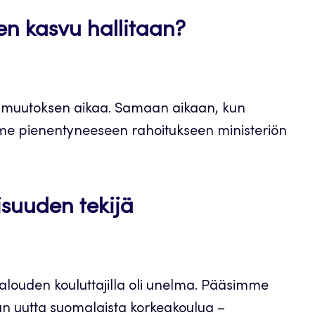
en kasvu hallitaan?
n muutoksen aikaa. Samaan aikaan, kun
e pienentyneeseen rahoitukseen ministeriön
isuuden tekijä
ketalouden kouluttajilla oli unelma. Pääsimme
n uutta suomalaista korkeakoulua –