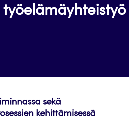
työelämäyhteistyö
oiminnassa sekä
rosessien kehittämisessä