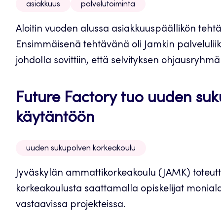
asiakkuus
palvelutoiminta
Aloitin vuoden alussa asiakkuuspäällikön teht
Ensimmäisenä tehtävänä oli Jamkin palveluliik
johdolla sovittiin, että selvityksen ohjausryhmä
Future Factory tuo uuden su
käytäntöön
uuden sukupolven korkeakoulu
Jyväskylän ammattikorkeakoulu (JAMK) toteutta
korkeakoulusta saattamalla opiskelijat monial
vastaavissa projekteissa.