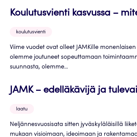
Koulutusvienti kasvussa – mit
koulutusvienti
Viime vuodet ovat olleet JAMKille monenlaise
olemme joutuneet sopeuttamaan toimintaamm
suunnasta, olemme...
JAMK – edelläkävijä ja tuleva
laatu
Neljännesvuosisata sitten jyväskyläläisillä lii
mukaan visioimaan, ideoimaan ja rakentamaa