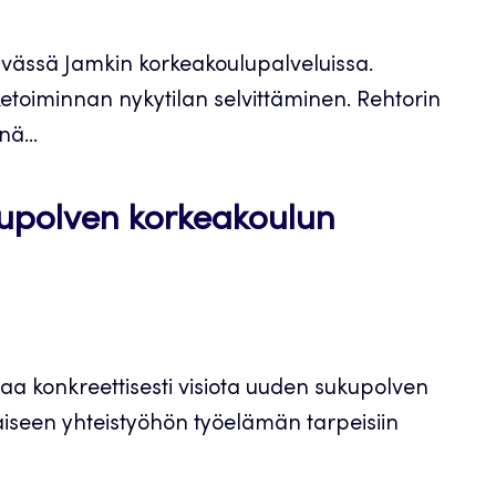
ävässä Jamkin korkeakoulupalveluissa.
etoiminnan nykytilan selvittäminen. Rehtorin
nä...
kupolven korkeakoulun
a konkreettisesti visiota uuden sukupolven
aiseen yhteistyöhön työelämän tarpeisiin