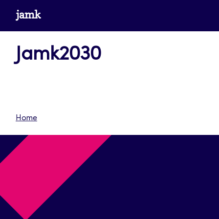
Siirry
www.jamk.fi
suoraan
sisältöön
Jamk2030
Home