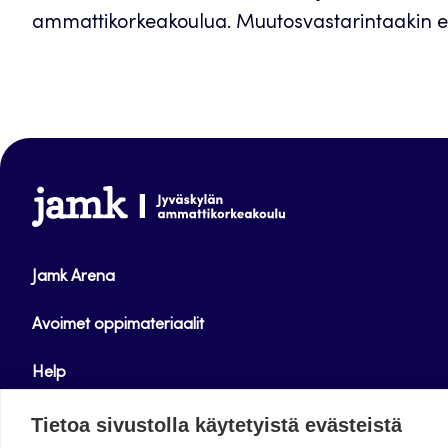
ammattikorkeakoulua. Muutosvastarintaakin esii
www.jamk.fi
Jamk Arena
Avoimet oppimateriaalit
Help
Verkkolehdet
Tietoa sivustolla käytetyistä evästeistä