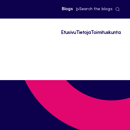
Blogs
Search the blogs
Etusivu
Tietoja
Toimituskunta