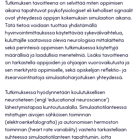
Tutkimuksen tavoitteena on selvittää miten oppimisen
aikana tapahtuvat psykofysiologiset eli keholliset signaalit
ovat yhteydessä oppijan kokemuksiin simulaation aikana.
Tätä tietoa voidaan tuottaa yhdistämällä
hyvinvointimittauksissa käytettävää sykevälivaihtelua,
kuluttajille saatavissa olevia neurologisia mittalaitteita
sekä perinteisiä oppimisen tutkimuksessa käytettyjä
määrällisiä ja laadullisia menetelmiä. Lisäksi tavoitteena
on tarkastella oppijoiden ja ohjaajan vuorovaikutusta ja
sen merkitystä oppimiselle, sekä opiskelijan reflektio- ja
itsearviointitaitoja simulaatioharjoituksen yhteydessä.
Tutkimuksessa hyödynnetään koulutuksellisen
neurotieteen (engl ‘educational neuroscience’)
lähestymistapaa kuntoutusalalla. Simulaatiotilanteessa
mitattujen aivojen sähköisen toiminnan
(elektroenkefalografia) ja autonomisen hermoston
toiminnan (heart rate variability) vasteita tarkastellaan
suhteessa simulaatiotilanteen tapahtumiin, jotta