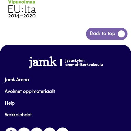
Siirry
Back to top
takaisin
sivun
alkuun
www.jamk.fi
Jamk Arena
Avoimet oppimateriaalit
Help
Verkkolehdet
Facebook
Instagram
Linkedin
Twitter
YouTube