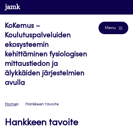
Siirry
www.jamk.fi
Blogs
suoraan
sisältöön
KoKemus –
Menu
Koulutuspalveluiden
ekosysteemin
kehittäminen fysiologisen
mittaustiedon ja
älykkäiden järjestelmien
avulla
Home
Hankkeen tavoite
Hankkeen tavoite