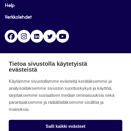
Help
Verkkolehdet
Facebook
Instagram
Linkedin
Twitter
YouTube
Jamk blogs
Tietoa sivustolla käytetyistä
evästeistä
Jamkin blogipalvelu. Blogien päivittäminen on
Käytämme sivustollamme evästeitä kerätäksemme ja
päättynyt 11.9.2023.
analysoidaksemme sivuston suorituskykyä ja käyttöä,
tarjotaksemme sosiaalisen median ominaisuuksia sekä
About the site
parantaaksemme ja räätälöidäksemme sisältöä ja
mainoksia.
Käyttöehdot
Saavutettavuusseloste
Salli kaikki evästeet