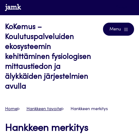
Siirry
www.jamk.fi
Blogs
suoraan
sisältöön
KoKemus –
Menu
Koulutuspalveluiden
ekosysteemin
kehittäminen fysiologisen
mittaustiedon ja
älykkäiden järjestelmien
avulla
Home
Hankkeen tavoite
Hankkeen merkitys
Hankkeen merkitys