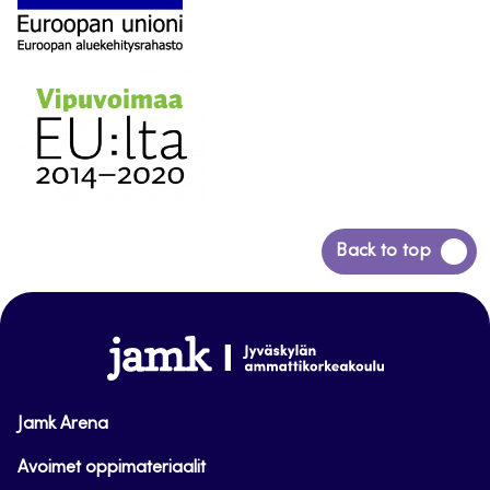
Siirry
Back to top
takaisin
sivun
alkuun
www.jamk.fi
Jamk Arena
Avoimet oppimateriaalit