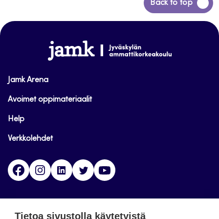
Siirry
Back to top
takaisin
sivun
alkuun
www.jamk.fi
Jamk Arena
Avoimet oppimateriaalit
Help
Verkkolehdet
Facebook
Instagram
Linkedin
Twitter
YouTube
Jamk blogs
Tietoa sivustolla käytetyistä