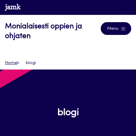
Siirry
www.jamk.fi
Blogs
suoraan
sisältöön
Monialaisesti oppien ja
Menu
ohjaten
Home
blogi
blogi