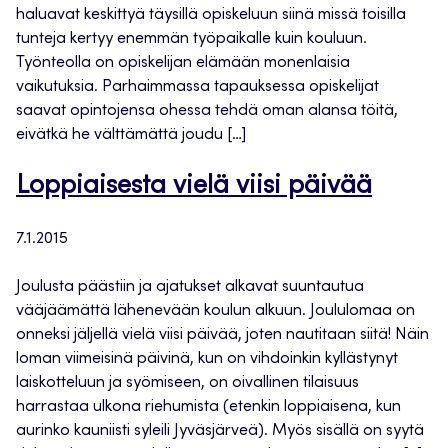
haluavat keskittyä täysillä opiskeluun siinä missä toisilla
tunteja kertyy enemmän työpaikalle kuin kouluun.
Työnteolla on opiskelijan elämään monenlaisia
vaikutuksia. Parhaimmassa tapauksessa opiskelijat
saavat opintojensa ohessa tehdä oman alansa töitä,
eivätkä he välttämättä joudu […]
Loppiaisesta vielä viisi päivää
7.1.2015
Joulusta päästiin ja ajatukset alkavat suuntautua
vääjäämättä lähenevään koulun alkuun. Joululomaa on
onneksi jäljellä vielä viisi päivää, joten nautitaan siitä! Näin
loman viimeisinä päivinä, kun on vihdoinkin kyllästynyt
laiskotteluun ja syömiseen, on oivallinen tilaisuus
harrastaa ulkona riehumista (etenkin loppiaisena, kun
aurinko kauniisti syleili Jyväsjärveä). Myös sisällä on syytä