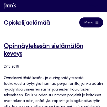
Siirry
www.jamk.fi
Blogs
suoraan
sisältöön
Opiskelijaelämää
Menu
Opinnäytekesän sietämätön
keveys
27.5.2016
Onnekseni tästä kesän- ja auringontäyteisestä
toukokuusta löytyi yksi harmaa perjantai-ilta, jonka päätin
hyödyntää viimeisten rästiin jääneiden koulutöiden
tekemiseen. Kouluvuoden suurimmat projektit ja koitokset
ovat takana päin, enää yksi raportti ja blogikirjoitus työn
alla. Paitsi ai niin, sitten on se kesäprojekti. Opinnäytetyö.