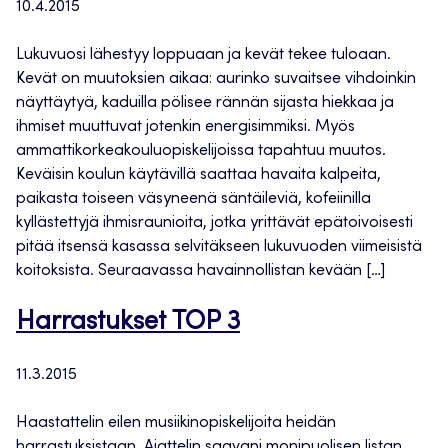
10.4.2015
Lukuvuosi lähestyy loppuaan ja kevät tekee tuloaan.
Kevät on muutoksien aikaa: aurinko suvaitsee vihdoinkin
näyttäytyä, kaduilla pölisee rännän sijasta hiekkaa ja
ihmiset muuttuvat jotenkin energisimmiksi. Myös
ammattikorkeakouluopiskelijoissa tapahtuu muutos.
Keväisin koulun käytävillä saattaa havaita kalpeita,
paikasta toiseen väsyneenä säntäileviä, kofeiinilla
kyllästettyjä ihmisraunioita, jotka yrittävät epätoivoisesti
pitää itsensä kasassa selvitäkseen lukuvuoden viimeisistä
koitoksista. Seuraavassa havainnollistan kevään […]
Harrastukset TOP 3
11.3.2015
Haastattelin eilen musiikinopiskelijoita heidän
harrastuksistaan. Ajattelin saavani monipuolisen listan