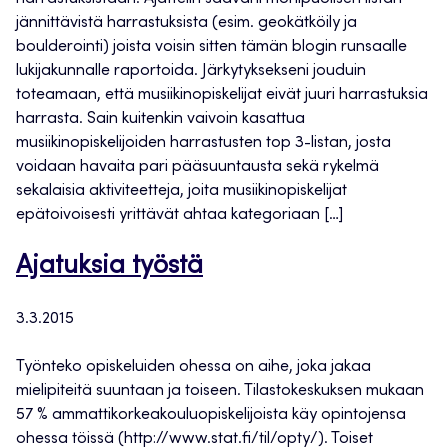
jännittävistä harrastuksista (esim. geokätköily ja
boulderointi) joista voisin sitten tämän blogin runsaalle
lukijakunnalle raportoida. Järkytyksekseni jouduin
toteamaan, että musiikinopiskelijat eivät juuri harrastuksia
harrasta. Sain kuitenkin vaivoin kasattua
musiikinopiskelijoiden harrastusten top 3-listan, josta
voidaan havaita pari pääsuuntausta sekä rykelmä
sekalaisia aktiviteetteja, joita musiikinopiskelijat
epätoivoisesti yrittävät ahtaa kategoriaan […]
Ajatuksia työstä
3.3.2015
Työnteko opiskeluiden ohessa on aihe, joka jakaa
mielipiteitä suuntaan ja toiseen. Tilastokeskuksen mukaan
57 % ammattikorkeakouluopiskelijoista käy opintojensa
ohessa töissä (http://www.stat.fi/til/opty/). Toiset