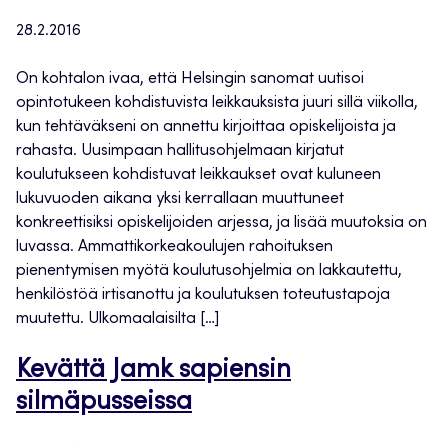
28.2.2016
On kohtalon ivaa, että Helsingin sanomat uutisoi
opintotukeen kohdistuvista leikkauksista juuri sillä viikolla,
kun tehtäväkseni on annettu kirjoittaa opiskelijoista ja
rahasta. Uusimpaan hallitusohjelmaan kirjatut
koulutukseen kohdistuvat leikkaukset ovat kuluneen
lukuvuoden aikana yksi kerrallaan muuttuneet
konkreettisiksi opiskelijoiden arjessa, ja lisää muutoksia on
luvassa. Ammattikorkeakoulujen rahoituksen
pienentymisen myötä koulutusohjelmia on lakkautettu,
henkilöstöä irtisanottu ja koulutuksen toteutustapoja
muutettu. Ulkomaalaisilta […]
Kevättä Jamk sapiensin
silmäpusseissa