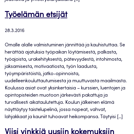
Työelämän etsijät
28.3.2016
Omalle alalle valmistuminen jännittää ja kauhistuttaa. Se
herättää ajatuksia työpaikan löytämisestä, palkasta,
työajoista, urakehityksestä, pätevyydestä, intohimosta,
jaksamisesta, motivaatiosta, työn laadusta,
työympäristöistä, jatko-opinnoista,
uudelleenkouluttautumisesta ja muuttuvasta maailmasta.
Koulussa asiat ovat yksinkertaisia – kurssien, luentojen ja
opintopisteiden muotoon järkevästi pakattuja ja
turvallisesti aikataulutettuja. Koulun jälkeinen elämä
näyttäytyy taistelupelinä, jossa nopeat, vahvat,
lahjakkaat ja kauniit tuhoavat heikompansa. Täytyisi […]
Viisi vinkkiä uusiin kokemuksiin