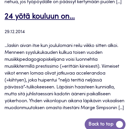
riehua, jos työpöydälle on päässyt kertymään puolen […]
24 yötä kouluun on…
29.12.2014
…laskin aivan itse kun joululomani reilu viikko sitten alkoi.
Menneen syyslukukauden kulkua toisen vuoden
musiikkipedagogiopiskelijana voisi luonnehtia
musiikkitermillä prestissimo (=erittäin kiireisesti). Viimeiset
viikot ennen lomaa olivat jatkuvaa accelerandoa
(=kiihtyen), joka huipentui ”neljä tenttiä neljässä
päivässä”-tulikokeeseen. Läpäisin haasteen kunnialla,
mutta sitä juhlistaessani kadotin ääneni paikalliseen
yökerhoon. Yhden viikonlopun aikana läpikävin vokaalisen
muodonmuutoksen omasta itsestäni Marge Simpsonin […]
Siirry
Back to top