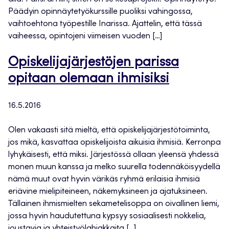
Päädyin opinnäytetyökurssille puoliksi vahingossa,
vaihtoehtona työpestille Inarissa. Ajattelin, että tässä
vaiheessa, opintojeni viimeisen vuoden […]
Opiskelijajärjestöjen parissa
opitaan olemaan ihmisiksi
16.5.2016
Olen vakaasti sitä mieltä, että opiskelijajärjestötoiminta,
jos mikä, kasvattaa opiskelijoista aikuisia ihmisiä. Kerronpa
lyhykäisesti, että miksi. Järjestössä ollaan yleensä yhdessä
monen muun kanssa ja melko suurella todennäköisyydellä
nämä muut ovat hyvin värikäs ryhmä erilaisia ihmisiä
eriävine mielipiteineen, näkemyksineen ja ajatuksineen.
Tällainen ihmismielten sekametelisoppa on oivallinen liemi,
jossa hyvin haudutettuna kypsyy sosiaalisesti nokkelia,
joustavia ja yhteistyölahjakkaita […]