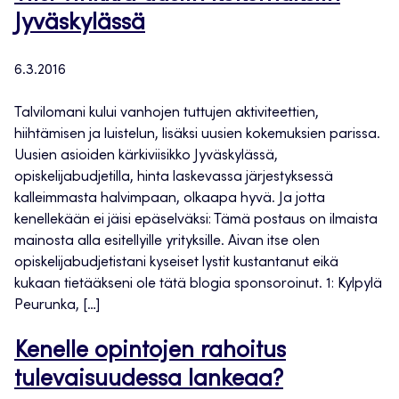
Jyväskylässä
6.3.2016
Talvilomani kului vanhojen tuttujen aktiviteettien,
hiihtämisen ja luistelun, lisäksi uusien kokemuksien parissa.
Uusien asioiden kärkiviisikko Jyväskylässä,
opiskelijabudjetilla, hinta laskevassa järjestyksessä
kalleimmasta halvimpaan, olkaapa hyvä. Ja jotta
kenellekään ei jäisi epäselväksi: Tämä postaus on ilmaista
mainosta alla esitellyille yrityksille. Aivan itse olen
opiskelijabudjetistani kyseiset lystit kustantanut eikä
kukaan tietääkseni ole tätä blogia sponsoroinut. 1: Kylpylä
Peurunka, […]
Kenelle opintojen rahoitus
tulevaisuudessa lankeaa?