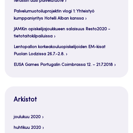
terassin uusi palvelutuote
Palvelumuotoiluprojektin vlogi 1: Yhteistyö
kumppaniyritys Hotelli Alban kanssa
JAMKin opiskelijajoukkueen salaisuus Resto2020 -
tietotaitokilpailuissa
Lentopallon korkeakouluopiskelijoiden EM-kisat
Puolan Lodzissa 26.7.-2.8.
EUSA Games Portugalin Coimbrassa 12. – 21.7.2018
Arkistot
joulukuu 2020
huhtikuu 2020