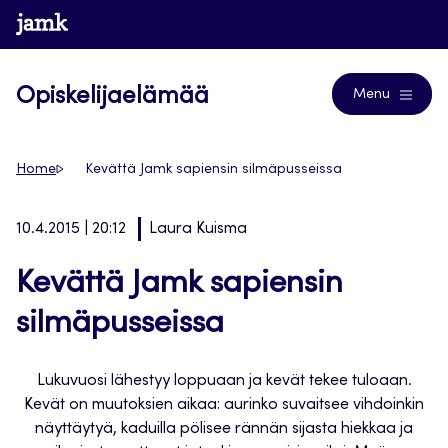
Siirry
www.jamk.fi
Blogs
suoraan
sisältöön
Opiskelijaelämää
Menu
Home
Kevättä Jamk sapiensin silmäpusseissa
10.4.2015 | 20:12
Laura Kuisma
Kevättä Jamk sapiensin
silmäpusseissa
Lukuvuosi lähestyy loppuaan ja kevät tekee tuloaan.
Kevät on muutoksien aikaa: aurinko suvaitsee vihdoinkin
näyttäytyä, kaduilla pölisee rännän sijasta hiekkaa ja