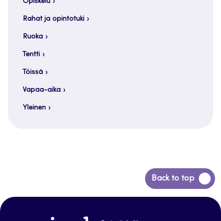
Opiskelu
Rahat ja opintotuki
Ruoka
Tentti
Töissä
Vapaa-aika
Yleinen
Siirry
Back to top
takaisin
sivun
alkuun