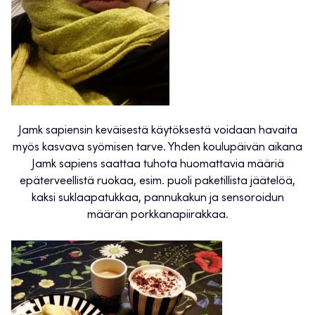
Jamk sapiensin keväisestä käytöksestä voidaan havaita
myös kasvava syömisen tarve. Yhden koulupäivän aikana
Jamk sapiens saattaa tuhota huomattavia määriä
epäterveellistä ruokaa, esim. puoli paketillista jäätelöä,
kaksi suklaapatukkaa, pannukakun ja sensoroidun
määrän porkkanapiirakkaa.