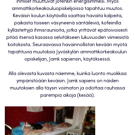
ihmiset muuttuvat jotenkin energisimmiksi. Myös
ammattikorkeakouluopiskelijoissa tapahtuu muutos.
Keväisin koulun käytävillä saattaa havaita kalpeita,
paikasta toiseen väsyneenä säntäileviä, kofeiinilla
kyllästettyjä ihmisraunioita, jotka yrittävät epätoivoisesti
pitää itsensä kasassa selvitäkseen lukuvuoden viimeisistä
koitoksista. Seuraavassa havainnollistan kevään myötä
tapahtuvia muutoksia Jyväskylän ammattikorkeakoulun
opiskelijan, Jamk sapiensin, käytöksessä.
Alla olevasta kuvasta näemme, kuinka luonto muokkaa
ympäristöään keväisin. Jamk sapiens on näiden
muutoksien alla täysin voimaton ja odottaa rauhassa
parempia aikoja (kesää).