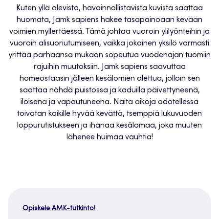
Kuten yllä olevista, havainnollistavista kuvista saattaa
huomata, Jamk sapiens hakee tasapainoaan kevään
voimien myllertäessä. Tämä johtaa vuoroin ylilyönteihin ja
vuoroin alisuoriutumiseen, vaikka jokainen yksilö varmasti
yrittää parhaansa mukaan sopeutua vuodenajan tuomiin
rajuihin muutoksiin. Jamk sapiens saavuttaa
homeostaasin jälleen kesälomien alettua, jolloin sen
saattaa nähdä puistossa ja kaduilla päivettyneenä,
iloisena ja vapautuneena. Näitä aikoja odotellessa
toivotan kaikille hyvää kevättä, tsemppiä lukuvuoden
loppurutistukseen ja ihanaa kesälomaa, joka muuten
lähenee huimaa vauhtia!
Opiskele AMK-tutkinto!