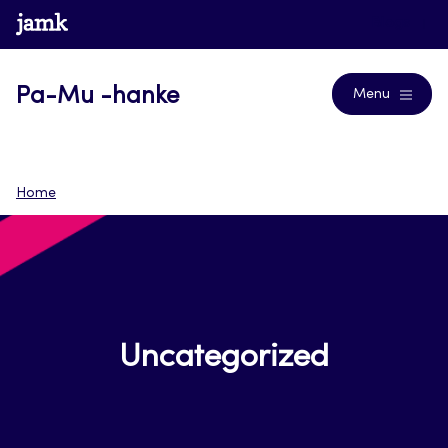
Siirry
www.jamk.fi
Blogs
suoraan
sisältöön
Pa-Mu -hanke
Menu
Home
Uncategorized