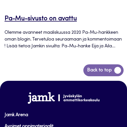
Pa-Mu-sivusto on avattu
Olemme avanneet maaliskuussa 2020 Pa-Mu-hankkeen
oman blogin. Tervetuloa seuraamaan ja kommentoimaan
! Lisää tietoa Jamkin sivuilta: Pa-Mu-hanke Eija ja Aila...
Siirry
Back to top
takaisin
sivun
alkuun
www.jamk.fi
Jamk Arena
Avoimet oppimateriaalit