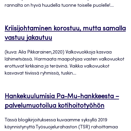
rannalta on hyvä huudella tuonne toiselle puolelle!...
Kriisijohtaminen korostuu, mutta samalla
vastuu jakautuu
(kuva: Aila Pikkarainen,2020) Valkovuokkoja kasvaa
lähimetsässä. Harmaata maapohjaa vasten valkovuokot
erottuvat kirkkaina ja terävinä. Vaikka valkovuokot
kasvavat tiiviissä ryhmissä, tuskin...
Hankekuulumisia Pa-Mu-hankkeesta –
palvelumuotoilua kotihoitotyöhön
Tässä blogikirjoituksessa kuvaamme syksyllä 2019
käynnistynyttä Työsuojelurahaston (TSR) rahoittamaa