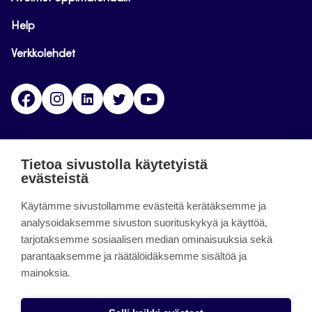
Help
Verkkolehdet
Facebook
Instagram
Linkedin
Twitter
YouTube
Jamk blogs
Tietoa sivustolla käytetyistä
evästeistä
Jamkin blogipalvelu. Blogien päivittäminen on
Käytämme sivustollamme evästeitä kerätäksemme ja
päättynyt 11.9.2023.
analysoidaksemme sivuston suorituskykyä ja käyttöä,
tarjotaksemme sosiaalisen median ominaisuuksia sekä
About the site
parantaaksemme ja räätälöidäksemme sisältöä ja
mainoksia.
Käyttöehdot
Saavutettavuusseloste