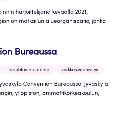
innin harjoittelijana keväällä 2021,
egion on matkailun alueorganisaatio, jonka
tion Bureaussa
tapahtumatuotanto
verkkosivupäivitys
i Jyväskylä Convention Bureaussa. Jyväskylä
gin, yliopiston, ammattikorkeakoulun,