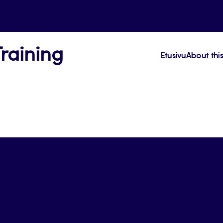
Training
Etusivu
About thi