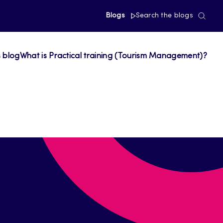
Blogs
Search the blogs
s blog
What is Practical training (Tourism Management)?