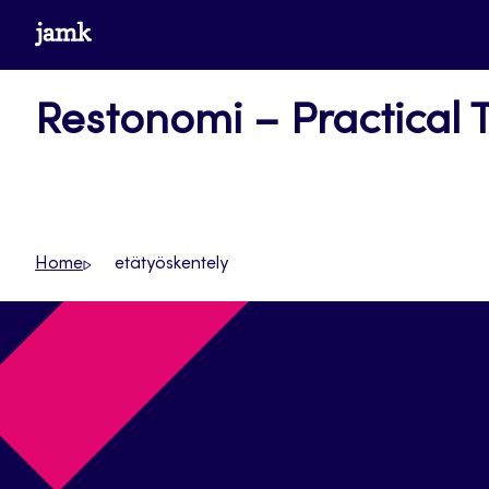
Siirry
www.jamk.fi
suoraan
sisältöön
Restonomi – Practical 
Home
etätyöskentely