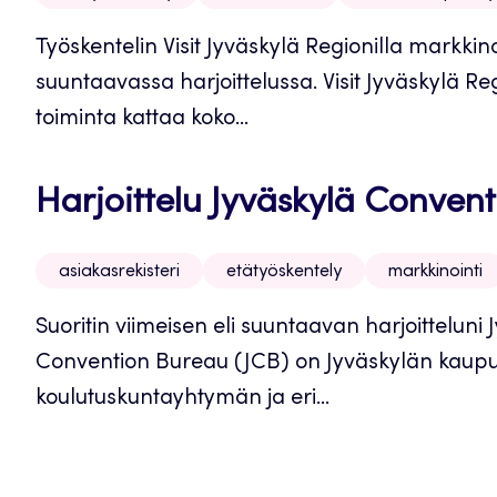
Työskentelin Visit Jyväskylä Regionilla markkino
suuntaavassa harjoittelussa. Visit Jyväskylä R
toiminta kattaa koko...
Harjoittelu Jyväskylä Conven
asiakasrekisteri
etätyöskentely
markkinointi
Suoritin viimeisen eli suuntaavan harjoittelun
Convention Bureau (JCB) on Jyväskylän kaupun
koulutuskuntayhtymän ja eri...