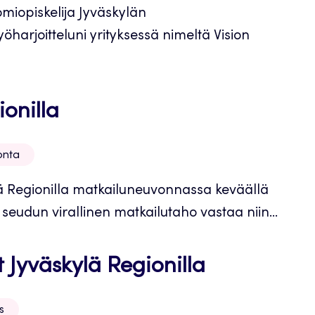
miopiskelija Jyväskylän
harjoitteluni yrityksessä nimeltä Vision
ionilla
onta
kylä Regionilla matkailuneuvonnassa keväällä
 seudun virallinen matkailutaho vastaa niin...
t Jyväskylä Regionilla
s