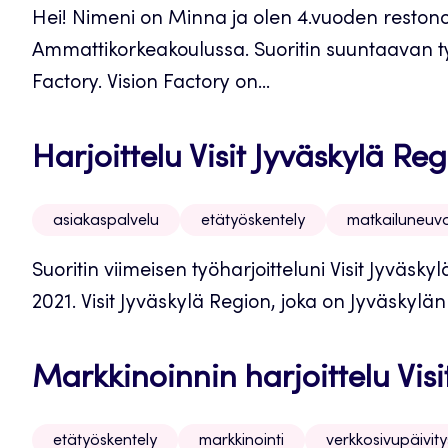
Hei! Nimeni on Minna ja olen 4.vuoden restono
Ammattikorkeakoulussa. Suoritin suuntaavan työ
Factory. Vision Factory on...
Harjoittelu Visit Jyväskylä Reg
asiakaspalvelu
etätyöskentely
matkailuneuv
Suoritin viimeisen työharjoitteluni Visit Jyväs
2021. Visit Jyväskylä Region, joka on Jyväskylän
Markkinoinnin harjoittelu Visi
etätyöskentely
markkinointi
verkkosivupäivity