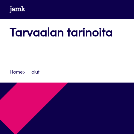
Siirry
www.jamk.fi
suoraan
sisältöön
Tarvaalan tarinoita
Home
olut