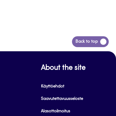
Siirry
Back to top
takaisin
sivun
alkuun
About the site
Käyttöehdot
Saavutettavuusseloste
Alasottoilmoitus