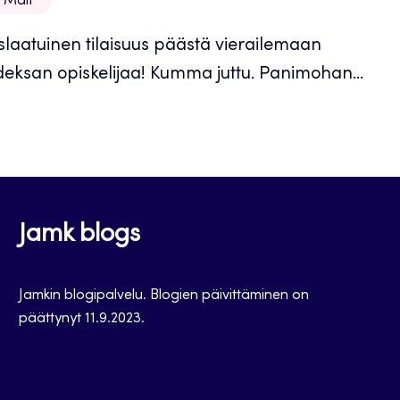
g Malt
islaatuinen tilaisuus päästä vierailemaan
hdeksan opiskelijaa! Kumma juttu. Panimohan...
Jamk blogs
Jamkin blogipalvelu. Blogien päivittäminen on
päättynyt 11.9.2023.