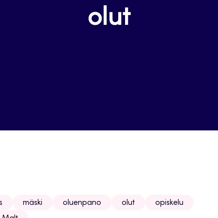
olut
s
mäski
oluenpano
olut
opiskelu