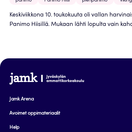
panimo
Panimo Hiisi
pienpanimo
Vikin
Keskiviikkona 10. toukokuuta oli vallan harvina
Panimo Hiisillä. Mukaan lähti lopulta vain ka
www.jamk.fi
Jamk Arena
Avoimet oppimateriaalit
Help