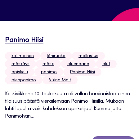
Panimo Hiisi
kotimainen
lähiruoka
mallastus
mäskäys
mäski
oluenpano
olut
opiskelu
panimo
Panimo Hiisi
pienpanimo
Viking Malt
Keskiviikkona 10. toukokuuta oli vallan harvinaislaatuinen
tilaisuus päästä vierailemaan Panimo Hiisillä. Mukaan
lähti lopulta vain kahdeksan opiskelijaa! Kumma juttu.
Panimohan...