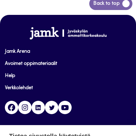
Siirry
Back to top
takaisin
sivun
alkuun
www.jamk.fi
Jamk Arena
Avoimet oppimateriaalit
Help
Verkkolehdet
Facebook
Instagram
Linkedin
Twitter
YouTube
Jamk blogs