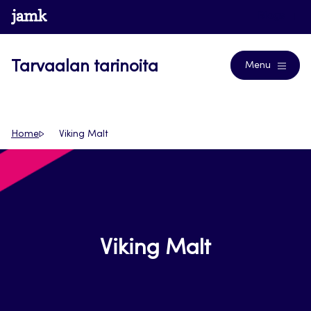
Siirry
www.jamk.fi
Blogs
suoraan
sisältöön
Tarvaalan tarinoita
Menu
Home
Viking Malt
Viking Malt