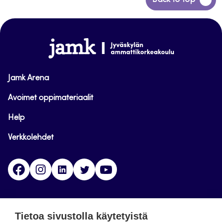
Back to top
takaisin
sivun
alkuun
www.jamk.fi
Jamk Arena
Avoimet oppimateriaalit
Help
Verkkolehdet
Facebook
Instagram
Linkedin
Twitter
YouTube
Jamk blogs
Tietoa sivustolla käytetyistä