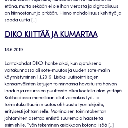
etänä, mutta sekään ei ole ihan vierasta ja digitaalisuus
on kiinnostanut jo pitkään. Hieno mahdollisuus kehittyä ja
saada uutta […]
DIKO KIITTÄÄ JA KUMARTAA
18.6.2019
Lähtökohdat DIKO-hanke alkoi, kun ajatuksena
valtakunnassa oli sote-muutos ja uuden sote-mallin
käynnistyminen 1.1.2019. Lisäksi uutisointi isojen
kansainvälisten ketjujen toiminnassa havaituista hoivan
laadun ja resurssien puutteista alkoi koetella alan yrittäjiä.
Kotihoidossa meneillään ollut voimakas työ- ja
toimintakulttuurin muutos oli haaste työntekijöille,
erityisesti johtamiselle. Moninaisen toimintakentän
johtaminen asettaa entistä suurempia haasteita
esimiehille. Työn tekeminen asiakkaan kotona lisää […]