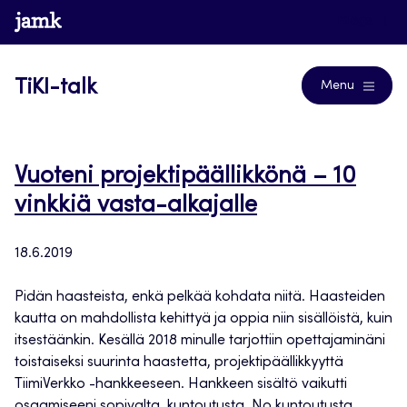
Siirry
www.jamk.fi
Blogs
suoraan
sisältöön
TiKI-talk
Menu
Vuoteni projektipäällikkönä – 10
vinkkiä vasta-alkajalle
18.6.2019
Pidän haasteista, enkä pelkää kohdata niitä. Haasteiden
kautta on mahdollista kehittyä ja oppia niin sisällöistä, kuin
itsestäänkin. Kesällä 2018 minulle tarjottiin opettajaminäni
toistaiseksi suurinta haastetta, projektipäällikkyyttä
TiimiVerkko -hankkeeseen. Hankkeen sisältö vaikutti
osaamiseeni sopivalta, kuntoutusta. No kuntoutusta