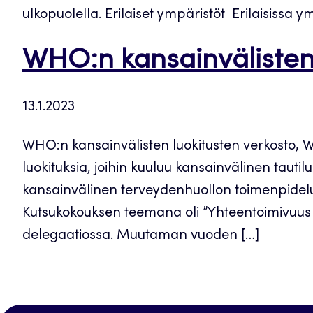
ulkopuolella. Erilaiset ympäristöt Erilaisissa y
WHO:n kansainvälisten
13.1.2023
WHO:n kansainvälisten luokitusten verkosto, W
luokituksia, joihin kuuluu kansainvälinen tautil
kansainvälinen terveydenhuollon toimenpideluo
Kutsukokouksen teemana oli ”Yhteentoimivuus ja
delegaatiossa. Muutaman vuoden […]