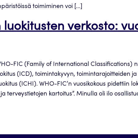
mpäristöissä toimiminen voi […]
 luokitusten verkosto: v
HO-FIC (Family of International Classifications) 
uokitus (ICD), toimintakyvyn, toimintarajoitteiden j
kitus (ICHI). WHO-FIC’n vuosikokous pidettiin lo
 terveystietojen kartoitus”. Minulla oli ilo osall