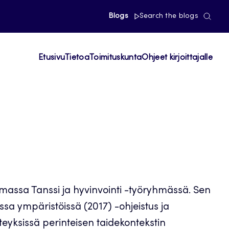
Blogs
Search the blogs
Etusivu
Tietoa
Toimituskunta
Ohjeet kirjoittajalle
tamassa Tanssi ja hyvinvointi -työryhmässä. Sen
issa ympäristöissä (2017) -ohjeistus ja
eyksissä perinteisen taidekontekstin