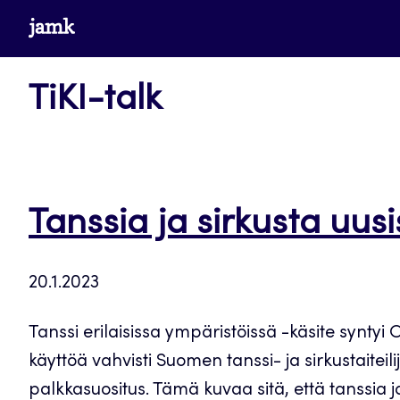
Siirry
www.jamk.fi
suoraan
sisältöön
TiKI-talk
Tanssia ja sirkusta uus
20.1.2023
Tanssi erilaisissa ympäristöissä -käsite synty
käyttöä vahvisti Suomen tanssi- ja sirkustaiteil
palkkasuositus. Tämä kuvaa sitä, että tanssia 