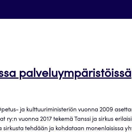
issa palveluympäristöissä
i Opetus- ja kulttuuriministeriön vuonna 2009 aset
ijat ry:n vuonna 2017 tekemä Tanssi ja sirkus erilais
ja sirkusta tehdään ja kohdataan monenlaisissa yht