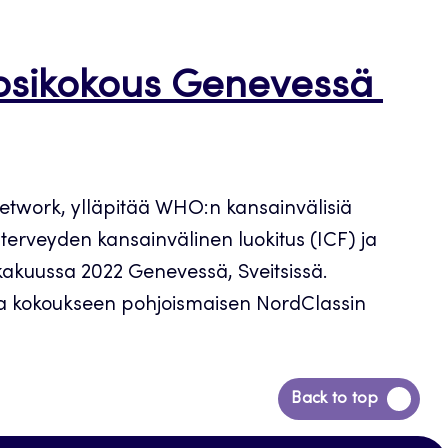
uosikokous Genevessä
network, ylläpitää WHO:n kansainvälisiä
a terveyden kansainvälinen luokitus (ICF) ja
kakuussa 2022 Genevessä, Sveitsissä.
istua kokoukseen pohjoismaisen NordClassin
Siirry
Back to top
takaisin
sivun