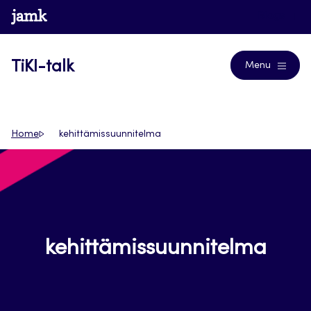
Siirry
www.jamk.fi
Blogs
suoraan
sisältöön
TiKI-talk
Menu
Home
kehittämissuunnitelma
kehittämissuunnitelma