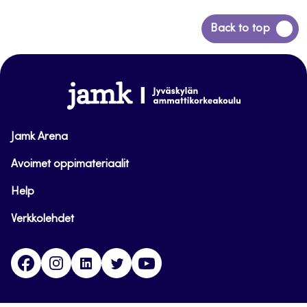
Siirry
Back to top
takaisin
sivun
alkuun
www.jamk.fi
Jamk Arena
Avoimet oppimateriaalit
Help
Verkkolehdet
Facebook
Instagram
Linkedin
Twitter
YouTube