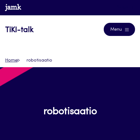
Siirry
www.jamk.fi
Blogs
suoraan
sisältöön
TiKI-talk
Menu
Home
robotisaatio
robotisaatio