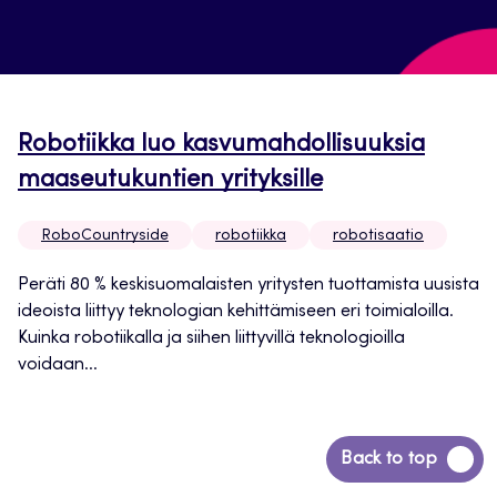
Robotiikka luo kasvumahdollisuuksia
maaseutukuntien yrityksille
RoboCountryside
robotiikka
robotisaatio
Peräti 80 % keskisuomalaisten yritysten tuottamista uusista
ideoista liittyy teknologian kehittämiseen eri toimialoilla.
Kuinka robotiikalla ja siihen liittyvillä teknologioilla
voidaan...
Siirry
Back to top
takaisin