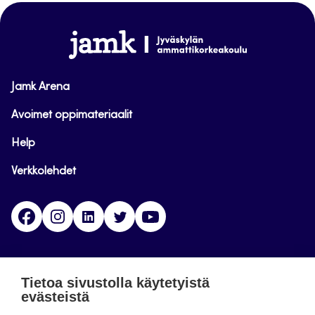
sivun
alkuun
www.jamk.fi
Jamk Arena
Avoimet oppimateriaalit
Help
Verkkolehdet
Facebook
Instagram
Linkedin
Twitter
YouTube
Jamk blogs
Tietoa sivustolla käytetyistä
evästeistä
Jamkin blogipalvelu. Blogien päivittäminen on