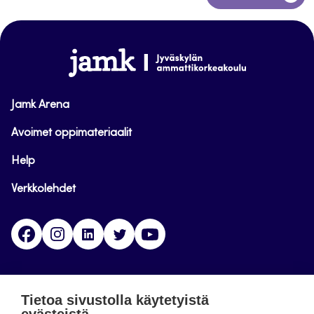
takaisin
sivun
alkuun
www.jamk.fi
Jamk Arena
Avoimet oppimateriaalit
Help
Verkkolehdet
Facebook
Instagram
Linkedin
Twitter
YouTube
Jamk blogs
Tietoa sivustolla käytetyistä