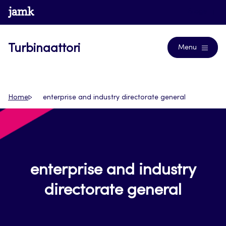
Siirry
www.jamk.fi
Blogs
suoraan
sisältöön
Turbinaattori
Menu
Home
enterprise and industry directorate general
enterprise and industry
directorate general