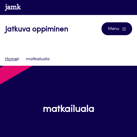
Siirry
www.jamk.fi
Blogs
suoraan
sisältöön
Jatkuva oppiminen
Menu
Home
matkailuala
matkailuala