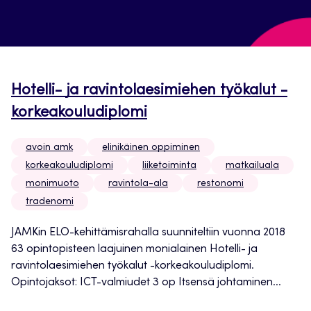
Hotelli- ja ravintolaesimiehen työkalut -
korkeakouludiplomi
avoin amk
elinikäinen oppiminen
korkeakouludiplomi
liiketoiminta
matkailuala
monimuoto
ravintola-ala
restonomi
tradenomi
JAMKin ELO-kehittämisrahalla suunniteltiin vuonna 2018
63 opintopisteen laajuinen monialainen Hotelli- ja
ravintolaesimiehen työkalut -korkeakouludiplomi.
Opintojaksot: ICT-valmiudet 3 op Itsensä johtaminen...