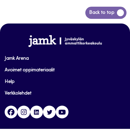
Siirry
Back to top
takaisin
sivun
alkuun
www.jamk.fi
Jamk Arena
Avoimet oppimateriaalit
Help
Verkkolehdet
Facebook
Instagram
Linkedin
Twitter
YouTube