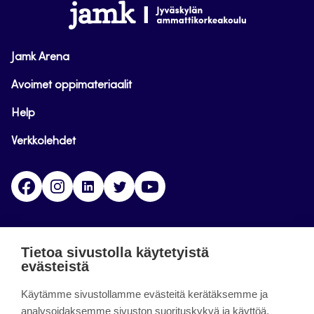
www.jamk.fi
Jamk Arena
Avoimet oppimateriaalit
Help
Verkkolehdet
Facebook
Instagram
Linkedin
Twitter
YouTube
Jamk blogs
Tietoa sivustolla käytetyistä
evästeistä
Jamkin blogipalvelu. Blogien päivittäminen on
Käytämme sivustollamme evästeitä kerätäksemme ja
päättynyt 11.9.2023.
analysoidaksemme sivuston suorituskykyä ja käyttöä,