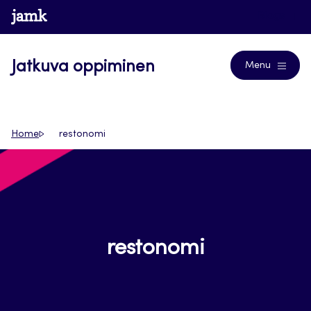
Siirry
www.jamk.fi
Blogs
suoraan
sisältöön
Jatkuva oppiminen
Menu
Home
restonomi
restonomi