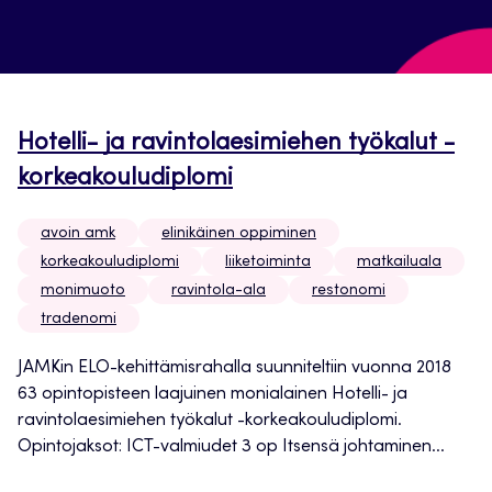
Hotelli- ja ravintolaesimiehen työkalut -
korkeakouludiplomi
avoin amk
elinikäinen oppiminen
korkeakouludiplomi
liiketoiminta
matkailuala
monimuoto
ravintola-ala
restonomi
tradenomi
JAMKin ELO-kehittämisrahalla suunniteltiin vuonna 2018
63 opintopisteen laajuinen monialainen Hotelli- ja
ravintolaesimiehen työkalut -korkeakouludiplomi.
Opintojaksot: ICT-valmiudet 3 op Itsensä johtaminen...