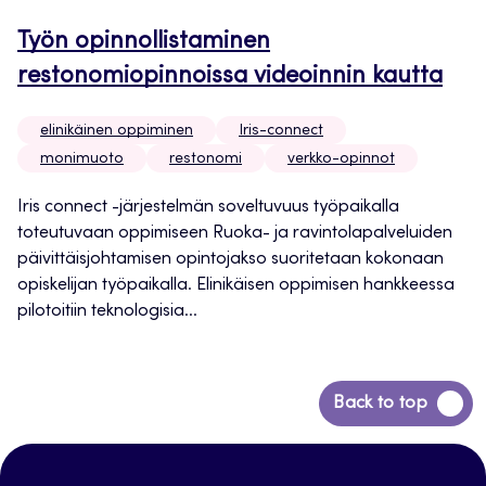
Työn opinnollistaminen
restonomiopinnoissa videoinnin kautta
elinikäinen oppiminen
Iris-connect
monimuoto
restonomi
verkko-opinnot
Iris connect -järjestelmän soveltuvuus työpaikalla
toteutuvaan oppimiseen Ruoka- ja ravintolapalveluiden
päivittäisjohtamisen opintojakso suoritetaan kokonaan
opiskelijan työpaikalla. Elinikäisen oppimisen hankkeessa
pilotoitiin teknologisia...
Siirry
Back to top
takaisin
sivun
alkuun