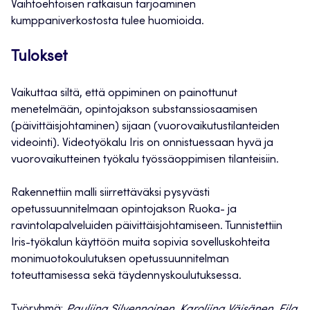
Vaihtoehtoisen ratkaisun tarjoaminen
kumppaniverkostosta tulee huomioida.
Tulokset
Vaikuttaa siltä, että oppiminen on painottunut
menetelmään, opintojakson substanssiosaamisen
(päivittäisjohtaminen) sijaan (vuorovaikutustilanteiden
videointi). Videotyökalu Iris on onnistuessaan hyvä ja
vuorovaikutteinen työkalu työssäoppimisen tilanteisiin.
Rakennettiin malli siirrettäväksi pysyvästi
opetussuunnitelmaan opintojakson Ruoka- ja
ravintolapalveluiden päivittäisjohtamiseen. Tunnistettiin
Iris-työkalun käyttöön muita sopivia sovelluskohteita
monimuotokoulutuksen opetussuunnitelman
toteuttamisessa sekä täydennyskoulutuksessa.
Työryhmä:
Pauliina Silvennoinen, Karoliina Väisänen, Eila