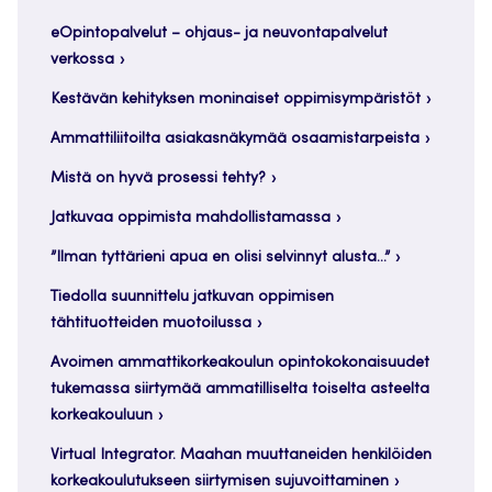
eOpintopalvelut – ohjaus- ja neuvontapalvelut
verkossa
Kestävän kehityksen moninaiset oppimisympäristöt
Ammattiliitoilta asiakasnäkymää osaamistarpeista
Mistä on hyvä prosessi tehty?
Jatkuvaa oppimista mahdollistamassa
”Ilman tyttärieni apua en olisi selvinnyt alusta…”
Tiedolla suunnittelu jatkuvan oppimisen
tähtituotteiden muotoilussa
Avoimen ammattikorkeakoulun opintokokonaisuudet
tukemassa siirtymää ammatilliselta toiselta asteelta
korkeakouluun
Virtual Integrator. Maahan muuttaneiden henkilöiden
korkeakoulutukseen siirtymisen sujuvoittaminen