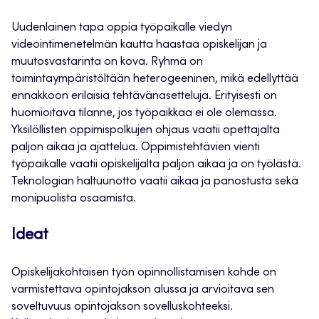
Uudenlainen tapa oppia työpaikalle viedyn
videointimenetelmän kautta haastaa opiskelijan ja
muutosvastarinta on kova. Ryhmä on
toimintaympäristöltään heterogeeninen, mikä edellyttää
ennakkoon erilaisia tehtävänasetteluja. Erityisesti on
huomioitava tilanne, jos työpaikkaa ei ole olemassa.
Yksilöllisten oppimispolkujen ohjaus vaatii opettajalta
paljon aikaa ja ajattelua. Oppimistehtävien vienti
työpaikalle vaatii opiskelijalta paljon aikaa ja on työlästä.
Teknologian haltuunotto vaatii aikaa ja panostusta sekä
monipuolista osaamista.
Ideat
Opiskelijakohtaisen työn opinnollistamisen kohde on
varmistettava opintojakson alussa ja arvioitava sen
soveltuvuus opintojakson sovelluskohteeksi.