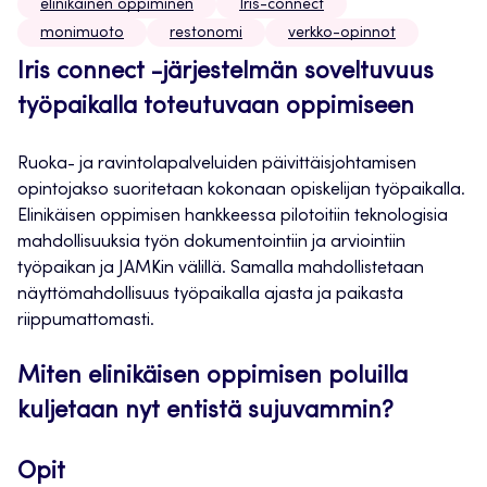
elinikäinen oppiminen
Iris-connect
monimuoto
restonomi
verkko-opinnot
Iris connect -järjestelmän soveltuvuus
työpaikalla toteutuvaan oppimiseen
Ruoka- ja ravintolapalveluiden päivittäisjohtamisen
opintojakso suoritetaan kokonaan opiskelijan työpaikalla.
Elinikäisen oppimisen hankkeessa pilotoitiin teknologisia
mahdollisuuksia työn dokumentointiin ja arviointiin
työpaikan ja JAMKin välillä. Samalla mahdollistetaan
näyttömahdollisuus työpaikalla ajasta ja paikasta
riippumattomasti.
Miten elinikäisen oppimisen poluilla
kuljetaan nyt entistä sujuvammin?
Opit