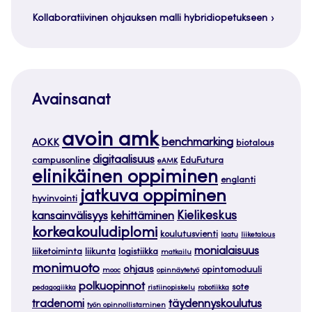
Kollaboratiivinen ohjauksen malli hybridiopetukseen
Avainsanat
avoin amk
benchmarking
AOKK
biotalous
digitaalisuus
campusonline
EduFutura
eAMK
elinikäinen oppiminen
englanti
jatkuva oppiminen
hyvinvointi
Kielikeskus
kansainvälisyys
kehittäminen
korkeakouludiplomi
koulutusvienti
laatu
liiketalous
monialaisuus
liiketoiminta
liikunta
logistiikka
matkailu
monimuoto
ohjaus
opintomoduuli
mooc
opinnäytetyö
polkuopinnot
sote
pedagogiikka
ristiinopiskelu
robotiikka
tradenomi
täydennyskoulutus
työn opinnollistaminen