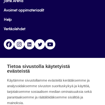
Jamk Arena
Avoimet oppimateriaalit
Help
Verkkolehdet
Facebook
Instagram
Linkedin
Twitter
YouTube
Jamk blogs
Tietoa sivustolla käytetyistä
evästeistä
Jamkin blogipalvelu. Blogien päivittäminen on
päättynyt 11.9.2023.
Käytämme sivustollamme evästeitä kerätäksemme ja
analysoidaksemme sivuston suorituskykyä ja käyttöä,
tarjotaksemme sosiaalisen median ominaisuuksia sekä
About the site
parantaaksemme ja räätälöidäksemme sisältöä ja
mainoksia.
Käyttöehdot