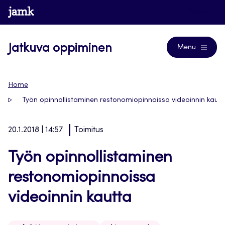
Siirry
www.jamk.fi
Blogs
suoraan
sisältöön
Jatkuva oppiminen
Menu
Home
Työn opinnollistaminen restonomiopinnoissa videoinnin kautt
20.1.2018 | 14:57
Toimitus
Työn opinnollistaminen
restonomiopinnoissa
videoinnin kautta