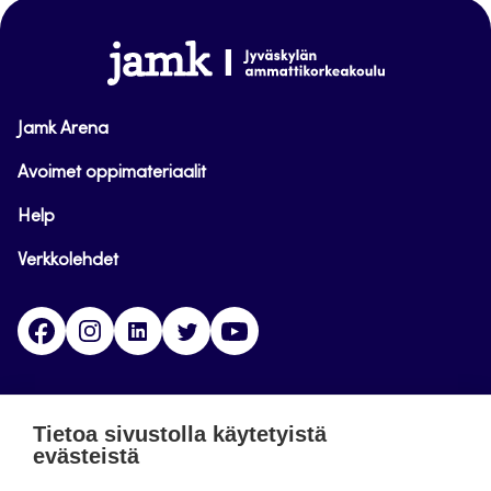
sivun
alkuun
www.jamk.fi
Jamk Arena
Avoimet oppimateriaalit
Help
Verkkolehdet
Facebook
Instagram
Linkedin
Twitter
YouTube
Jamk blogs
Tietoa sivustolla käytetyistä
evästeistä
Jamkin blogipalvelu. Blogien päivittäminen on