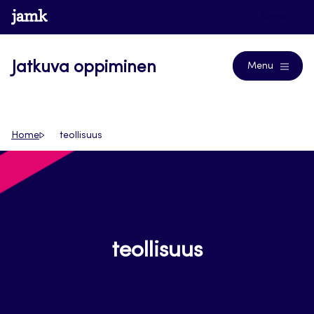
Siirry
www.jamk.fi
Blogs
suoraan
sisältöön
Jatkuva oppiminen
Menu
Home
teollisuus
teollisuus