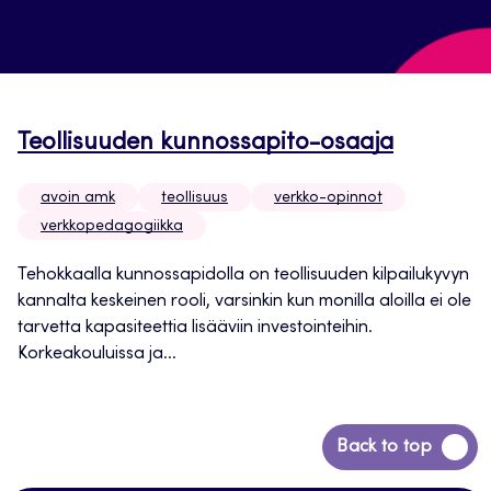
Teollisuuden kunnossapito-osaaja
avoin amk
teollisuus
verkko-opinnot
verkkopedagogiikka
Tehokkaalla kunnossapidolla on teollisuuden kilpailukyvyn
kannalta keskeinen rooli, varsinkin kun monilla aloilla ei ole
tarvetta kapasiteettia lisääviin investointeihin.
Korkeakouluissa ja...
Siirry
Back to top
takaisin