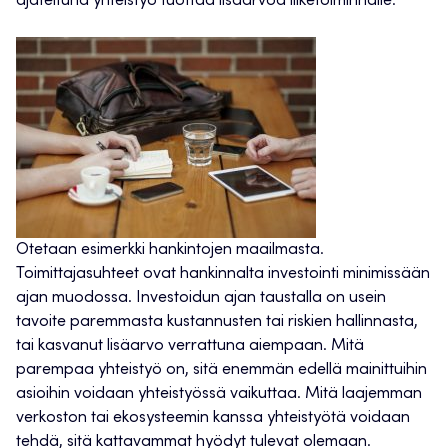
ajateltuna yhteistyö tuottaa lisäarvoa liiketoiminnalle.
Otetaan esimerkki hankintojen maailmasta.
Toimittajasuhteet ovat hankinnalta investointi minimissään
ajan muodossa. Investoidun ajan taustalla on usein
tavoite paremmasta kustannusten tai riskien hallinnasta,
tai kasvanut lisäarvo verrattuna aiempaan. Mitä
parempaa yhteistyö on, sitä enemmän edellä mainittuihin
asioihin voidaan yhteistyössä vaikuttaa. Mitä laajemman
verkoston tai ekosysteemin kanssa yhteistyötä voidaan
tehdä, sitä kattavammat hyödyt tulevat olemaan.