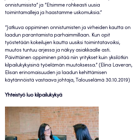
onnistumisista” ja ”Etsimme rohkeasti uusia
toimintamalleja ja haastamme uskomuksia.”
”Jatkuva oppiminen onnistumisten ja virheiden kautta on
laadun parantamista parhaimmillaan. Kun opit
työstetään kokeilujen kautta uusiksi toimintatavoiksi,
muutos tuntuu arjessa ja näkyy asiakkaalle asti.
Päivittäinen oppiminen pitää niin yritykset kuin yksilötkin
kilpailukykyisinä työelämän muutoksessa.” (Elina Laveran,
Elisan erinomaisuuden ja laadun kehittämisen
käytännöistä vastaava johtaja, Talouselämä 30.10.2019)
Yhteistyö luo kilpailukykyä