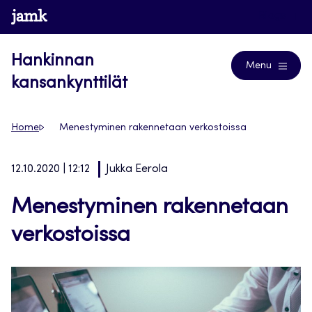
Siirry
www.jamk.fi
Blogs
suoraan
sisältöön
Hankinnan
Menu
kansankynttilät
Home
Menestyminen rakennetaan verkostoissa
12.10.2020 | 12:12
Jukka Eerola
Menestyminen rakennetaan
verkostoissa