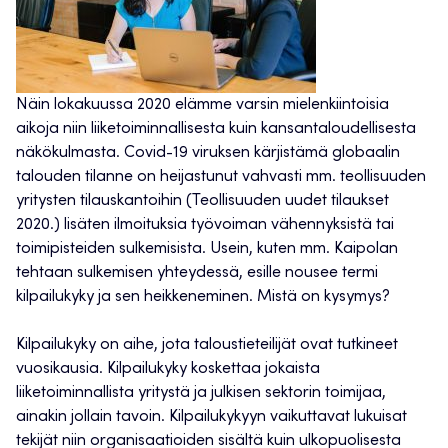
Näin lokakuussa 2020 elämme varsin mielenkiintoisia
aikoja niin liiketoiminnallisesta kuin kansantaloudellisesta
näkökulmasta. Covid-19 viruksen kärjistämä globaalin
talouden tilanne on heijastunut vahvasti mm. teollisuuden
yritysten tilauskantoihin (Teollisuuden uudet tilaukset
2020.) lisäten ilmoituksia työvoiman vähennyksistä tai
toimipisteiden sulkemisista. Usein, kuten mm. Kaipolan
tehtaan sulkemisen yhteydessä, esille nousee termi
kilpailukyky ja sen heikkeneminen. Mistä on kysymys?
Kilpailukyky on aihe, jota taloustieteilijät ovat tutkineet
vuosikausia. Kilpailukyky koskettaa jokaista
liiketoiminnallista yritystä ja julkisen sektorin toimijaa,
ainakin jollain tavoin. Kilpailukykyyn vaikuttavat lukuisat
tekijät niin organisaatioiden sisältä kuin ulkopuolisesta