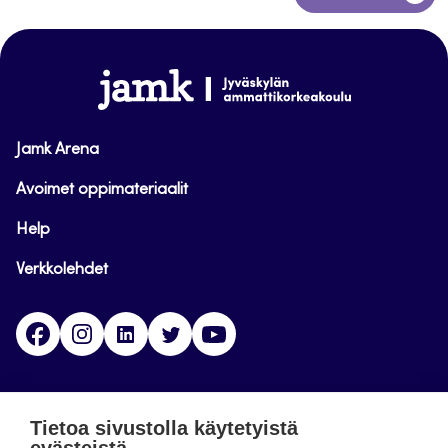
takaisin
sivun
alkuun
www.jamk.fi
Jamk Arena
Avoimet oppimateriaalit
Help
Verkkolehdet
Facebook
Instagram
Linkedin
Twitter
YouTube
Jamk blogs
Tietoa sivustolla käytetyistä