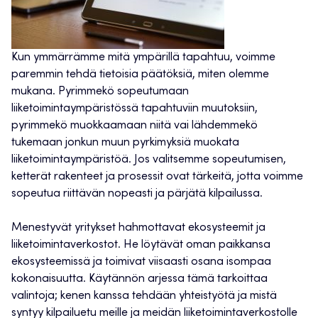
Kun ymmärrämme mitä ympärillä tapahtuu, voimme
paremmin tehdä tietoisia päätöksiä, miten olemme
mukana. Pyrimmekö sopeutumaan
liiketoimintaympäristössä tapahtuviin muutoksiin,
pyrimmekö muokkaamaan niitä vai lähdemmekö
tukemaan jonkun muun pyrkimyksiä muokata
liiketoimintaympäristöä. Jos valitsemme sopeutumisen,
ketterät rakenteet ja prosessit ovat tärkeitä, jotta voimme
sopeutua riittävän nopeasti ja pärjätä kilpailussa.
Menestyvät yritykset hahmottavat ekosysteemit ja
liiketoimintaverkostot. He löytävät oman paikkansa
ekosysteemissä ja toimivat viisaasti osana isompaa
kokonaisuutta. Käytännön arjessa tämä tarkoittaa
valintoja; kenen kanssa tehdään yhteistyötä ja mistä
syntyy kilpailuetu meille ja meidän liiketoimintaverkostolle