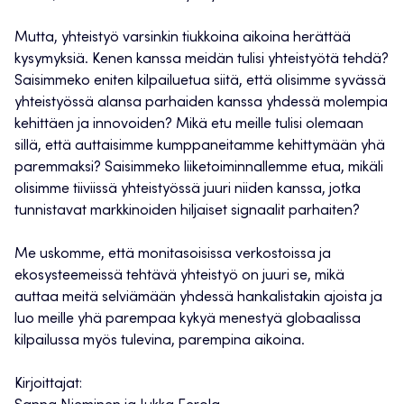
Mutta, yhteistyö varsinkin tiukkoina aikoina herättää
kysymyksiä. Kenen kanssa meidän tulisi yhteistyötä tehdä?
Saisimmeko eniten kilpailuetua siitä, että olisimme syvässä
yhteistyössä alansa parhaiden kanssa yhdessä molempia
kehittäen ja innovoiden? Mikä etu meille tulisi olemaan
sillä, että auttaisimme kumppaneitamme kehittymään yhä
paremmaksi? Saisimmeko liiketoiminnallemme etua, mikäli
olisimme tiiviissä yhteistyössä juuri niiden kanssa, jotka
tunnistavat markkinoiden hiljaiset signaalit parhaiten?
Me uskomme, että monitasoisissa verkostoissa ja
ekosysteemeissä tehtävä yhteistyö on juuri se, mikä
auttaa meitä selviämään yhdessä hankalistakin ajoista ja
luo meille yhä parempaa kykyä menestyä globaalissa
kilpailussa myös tulevina, parempina aikoina.
Kirjoittajat: