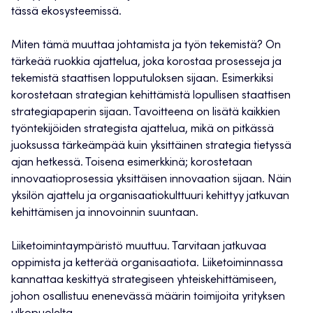
tässä ekosysteemissä.
Miten tämä muuttaa johtamista ja työn tekemistä? On
tärkeää ruokkia ajattelua, joka korostaa prosesseja ja
tekemistä staattisen lopputuloksen sijaan. Esimerkiksi
korostetaan strategian kehittämistä lopullisen staattisen
strategiapaperin sijaan. Tavoitteena on lisätä kaikkien
työntekijöiden strategista ajattelua, mikä on pitkässä
juoksussa tärkeämpää kuin yksittäinen strategia tietyssä
ajan hetkessä. Toisena esimerkkinä; korostetaan
innovaatioprosessia yksittäisen innovaation sijaan. Näin
yksilön ajattelu ja organisaatiokulttuuri kehittyy jatkuvan
kehittämisen ja innovoinnin suuntaan.
Liiketoimintaympäristö muuttuu. Tarvitaan jatkuvaa
oppimista ja ketterää organisaatiota. Liiketoiminnassa
kannattaa keskittyä strategiseen yhteiskehittämiseen,
johon osallistuu enenevässä määrin toimijoita yrityksen