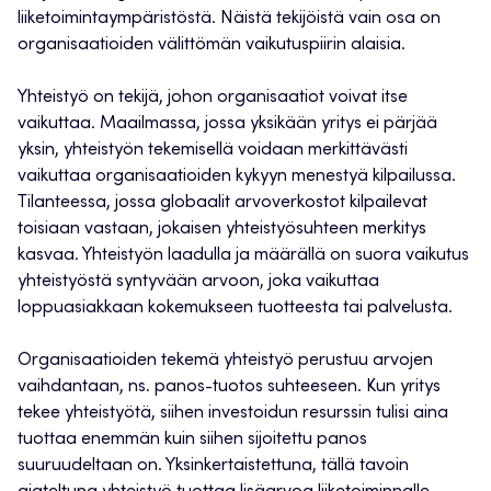
liiketoimintaympäristöstä. Näistä tekijöistä vain osa on
organisaatioiden välittömän vaikutuspiirin alaisia.
Yhteistyö on tekijä, johon organisaatiot voivat itse
vaikuttaa. Maailmassa, jossa yksikään yritys ei pärjää
yksin, yhteistyön tekemisellä voidaan merkittävästi
vaikuttaa organisaatioiden kykyyn menestyä kilpailussa.
Tilanteessa, jossa globaalit arvoverkostot kilpailevat
toisiaan vastaan, jokaisen yhteistyösuhteen merkitys
kasvaa. Yhteistyön laadulla ja määrällä on suora vaikutus
yhteistyöstä syntyvään arvoon, joka vaikuttaa
loppuasiakkaan kokemukseen tuotteesta tai palvelusta.
Organisaatioiden tekemä yhteistyö perustuu arvojen
vaihdantaan, ns. panos-tuotos suhteeseen. Kun yritys
tekee yhteistyötä, siihen investoidun resurssin tulisi aina
tuottaa enemmän kuin siihen sijoitettu panos
suuruudeltaan on. Yksinkertaistettuna, tällä tavoin