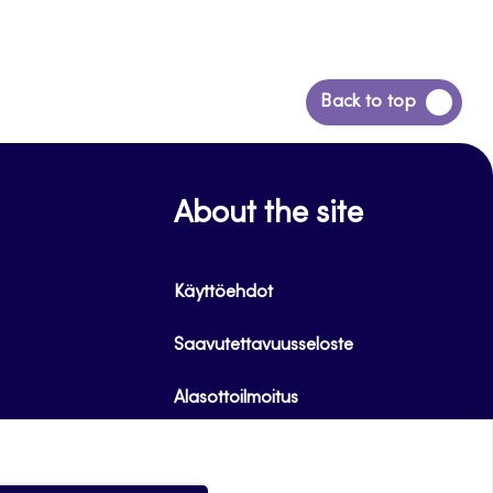
Siirry
Back to top
takaisin
sivun
alkuun
About the site
Käyttöehdot
Saavutettavuusseloste
Alasottoilmoitus
Tietoa evästeistä