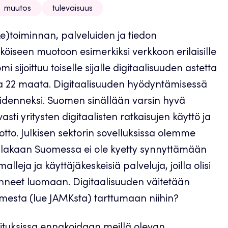
muutos
tulevaisuus
ike)toiminnan, palveluiden ja tiedon
köiseen muotoon esimerkiksi verkkoon erilaisille
sijoittuu toiselle sijalle digitaalisuuden astetta
ana 22 maata. Digitaalisuuden hyödyntämisessä
iidenneksi. Suomen sinällään varsin hyvä
asti yritysten digitaalisten ratkaisujen käyttö ja
notto. Julkisen sektorin sovelluksissa olemme
rillakaan Suomessa ei ole kyetty synnyttämään
lleja ja käyttäjäkeskeisiä palveluja, joilla olisi
enneet luomaan. Digitaalisuuden väitetään
mesta (lue JAMKsta) tarttumaan niihin?
rjoituksissa ennakoidaan meillä olevan