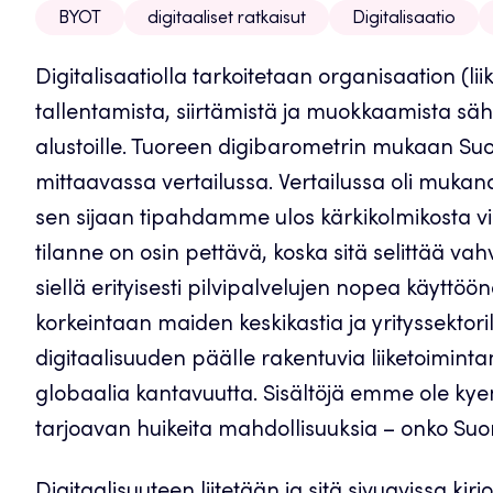
BYOT
digitaaliset ratkaisut
Digitalisaatio
Digitalisaatiolla tarkoitetaan organisaation (li
tallentamista, siirtämistä ja muokkaamista säh
alustoille. Tuoreen digibarometrin mukaan Suomi 
mittaavassa vertailussa. Vertailussa oli muk
sen sijaan tipahdamme ulos kärkikolmikosta v
tilanne on osin pettävä, koska sitä selittää vahv
siellä erityisesti pilvipalvelujen nopea käyttöö
korkeintaan maiden keskikastia ja yrityssekto
digitaalisuuden päälle rakentuvia liiketoimintama
globaalia kantavuutta. Sisältöjä emme ole ky
tarjoavan huikeita mahdollisuuksia – onko Suo
Digitaalisuuteen liitetään ja sitä sivuavissa ki