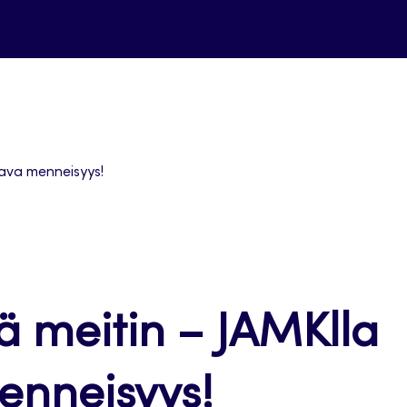
stava menneisyys!
ää meitin – JAMKlla
enneisyys!