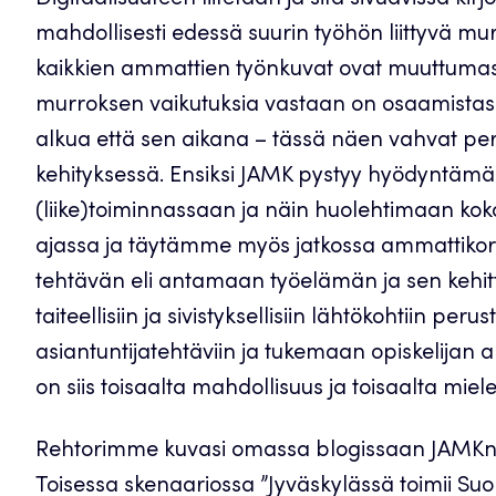
mahdollisesti edessä suurin työhön liittyvä mu
kaikkien ammattien työnkuvat ovat muuttumas
murroksen vaikutuksia vastaan on osaamistas
alkua että sen aikana – tässä näen vahvat per
kehityksessä. Ensiksi JAMK pystyy hyödyntämää
(liike)toiminnassaan ja näin huolehtimaan kok
ajassa ja täytämme myös jatkossa ammattikor
tehtävän eli antamaan työelämän ja sen kehit
taiteellisiin ja sivistyksellisiin lähtökohtiin p
asiantuntijatehtäviin ja tukemaan opiskelijan 
on siis toisaalta mahdollisuus ja toisaalta mieles
Rehtorimme kuvasi omassa blogissaan JAMKn tul
Toisessa skenaariossa ”Jyväskylässä toimii Suo