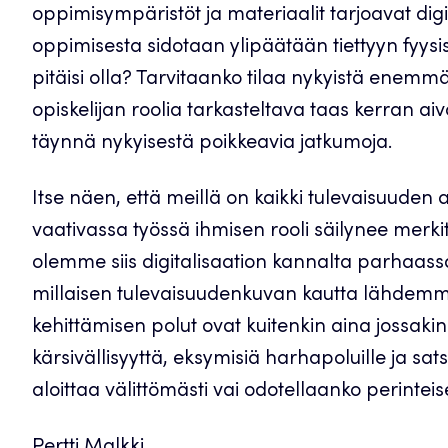
oppimisympäristöt ja materiaalit tarjoavat digi
oppimisesta sidotaan ylipäätään tiettyyn fyysis
pitäisi olla? Tarvitaanko tilaa nykyistä ene
opiskelijan roolia tarkasteltava taas kerran ai
täynnä nykyisestä poikkeavia jatkumoja.
Itse näen, että meillä on kaikki tulevaisuude
vaativassa työssä ihmisen rooli säilynee merk
olemme siis digitalisaation kannalta parhaassa
millaisen tulevaisuudenkuvan kautta lähdemme
kehittämisen polut ovat kuitenkin aina jossakin 
kärsivällisyyttä, eksymisiä harhapoluille ja sa
aloittaa välittömästi vai odotellaanko perintei
Pertti Malkki