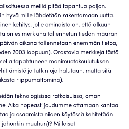
isoituessa meillä pitää tapahtua paljon.
täin hyvä mille lähdetään rakentamaan uutta.
alinen kehitys, jolle ominaista on, että alkuun
Tästä on esimerkkinä tallennetun tiedon määrän
päivän aikana tallennetaan enemmän tietoa,
vuoden 2003 loppuun). Orastavia merkkejä tästä
oksella tapahtuneen monimuotokoulutuksen
tämistä ja tutkintoja halutaan, mutta sitä
ikasta riippumattomina).
idän teknologisissa ratkaisuissa, oman
jne. Aika nopeasti joudumme ottamaan kantaa
ntaa ja osaamista niiden käytössä kehitetään
ai johonkin muuhun)? Millaiset