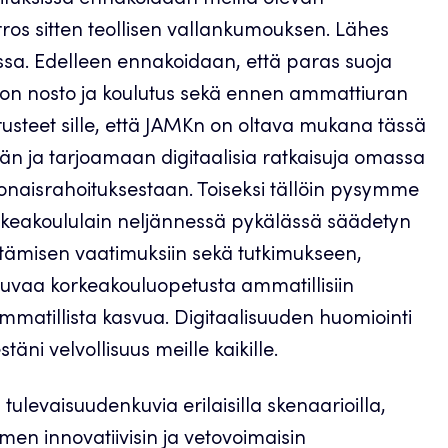
rros sitten teollisen vallankumouksen. Lähes
sa. Edelleen ennakoidaan, että paras suoja
on nosto ja koulutus sekä ennen ammattiuran
usteet sille, että JAMKn on oltava mukana tässä
n ja tarjoamaan digitaalisia ratkaisuja omassa
onaisrahoituksestaan. Toiseksi tällöin pysymme
keakoululain neljännessä pykälässä säädetyn
tämisen vaatimuksiin sekä tutkimukseen,
erustuvaa korkeakouluopetusta ammatillisiin
ammatillista kasvua. Digitaalisuuden huomiointi
täni velvollisuus meille kaikille.
evaisuudenkuvia erilaisilla skenaarioilla,
men innovatiivisin ja vetovoimaisin