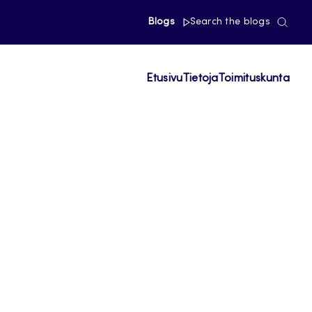
Blogs
Search the blogs
Etusivu
Tietoja
Toimituskunta