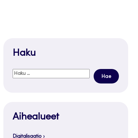
Haku
Haku:
Aihealueet
Digitalisaatio