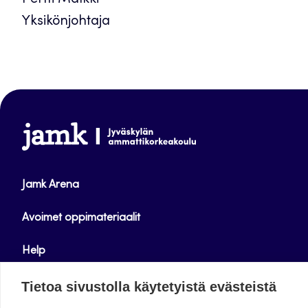
Yksikönjohtaja
www.jamk.fi
Jamk Arena
Avoimet oppimateriaalit
Help
Verkkolehdet
Tietoa sivustolla käytetyistä evästeistä