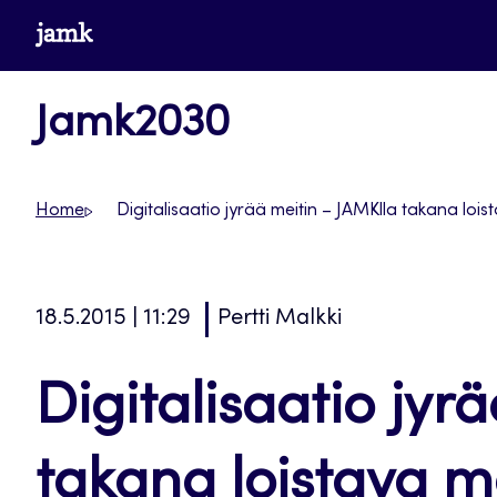
Siirry
www.jamk.fi
suoraan
sisältöön
Jamk2030
Home
Digitalisaatio jyrää meitin – JAMKlla takana loi
18.5.2015 | 11:29
Pertti Malkki
Digitalisaatio jyr
takana loistava m