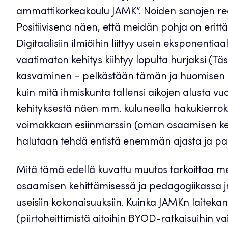
ammattikorkeakoulu JAMK”. Noiden sanojen real
Positiivisena näen, että meidän pohja on erit
Digitaalisiin ilmiöihin liittyy usein eksponentia
vaatimaton kehitys kiihtyy lopulta hurjaksi (
kasvaminen – pelkästään tämän ja huomisen 
kuin mitä ihmiskunta tallensi aikojen alusta 
kehityksestä näen mm. kuluneella hakukierr
voimakkaan esiinmarssin (oman osaamisen kehit
halutaan tehdä entistä enemmän ajasta ja pa
Mitä tämä edellä kuvattu muutos tarkoittaa me
osaamisen kehittämisessä ja pedagogiikassa 
useisiin kokonaisuuksiin. Kuinka JAMKn laiteka
(piirtoheittimistä aitoihin BYOD-ratkaisuihin v