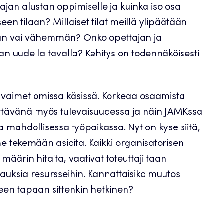
ajan alustan oppimiselle ja kuinka iso osa
een tilaan? Millaiset tilat meillä ylipäätään
mmän vai vähemmän? Onko opettajan ja
van uudella tavalla? Kehitys on todennäköisesti
n avaimet omissa käsissä. Korkeaa osaamista
ittävänä myös tulevaisuudessa ja näin JAMKssa
 mahdollisessa työpaikassa. Nyt on kyse siitä,
 tekemään asioita. Kaikki organisatorisen
määrin hitaita, vaativat toteuttajiltaan
tsauksia resursseihin. Kannattaisiko muutos
seen tapaan sittenkin hetkinen?