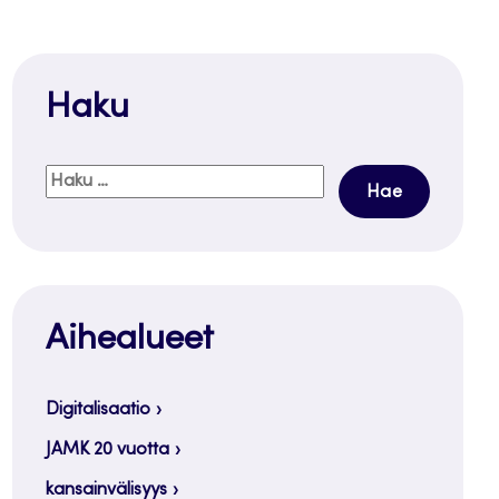
Haku
Haku:
Aihealueet
Digitalisaatio
JAMK 20 vuotta
kansainvälisyys