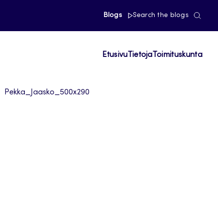
Blogs
Search the blogs
Etusivu
Tietoja
Toimituskunta
Pekka_Jaasko_500x290