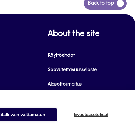
Siirry
Back to top
takaisin
sivun
alkuun
About the site
Käyttöehdot
Saavutettavuusseloste
Alasottoilmoitus
Tietoa evästeistä
Salli vain välttämätön
Evästeasetukset