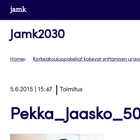
Siirry
www.jamk.fi
suoraan
sisältöön
Jamk2030
Home
Korkeakouluopiskelijat kokevat yrittämisen urav
5.6.2015 | 15:47
Toimitus
Pekka_Jaasko_5