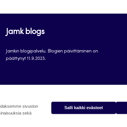
Jamk blogs
Jamkin blogipalvelu. Blogien päivittäminen on
päättynyt 11.9.2023.
oidaksemme sivuston
Salli kaikki evästeet
minaisuuksia sekä