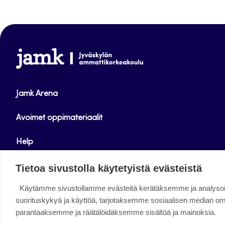
www.jamk.fi
Jamk Arena
Avoimet oppimateriaalit
Help
Verkkolehdet
Tietoa sivustolla käytetyistä evästeistä
Käytämme sivustollamme evästeitä kerätäksemme ja analys
Facebook
Instagram
Linkedin
Twitter
YouTube
suorituskykyä ja käyttöä, tarjotaksemme sosiaalisen median o
parantaaksemme ja räätälöidäksemme sisältöä ja mainoksia.