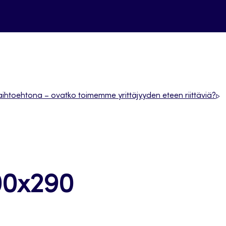
aihtoehtona – ovatko toimemme yrittäjyyden eteen riittäviä?
00x290