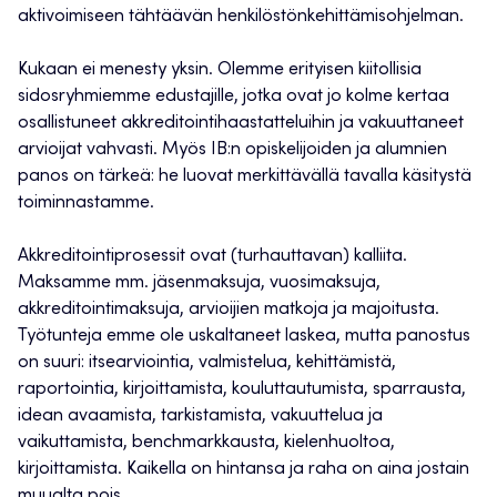
aktivoimiseen tähtäävän henkilöstönkehittämisohjelman.
Kukaan ei menesty yksin. Olemme erityisen kiitollisia
sidosryhmiemme edustajille, jotka ovat jo kolme kertaa
osallistuneet akkreditointihaastatteluihin ja vakuuttaneet
arvioijat vahvasti. Myös IB:n opiskelijoiden ja alumnien
panos on tärkeä: he luovat merkittävällä tavalla käsitystä
toiminnastamme.
Akkreditointiprosessit ovat (turhauttavan) kalliita.
Maksamme mm. jäsenmaksuja, vuosimaksuja,
akkreditointimaksuja, arvioijien matkoja ja majoitusta.
Työtunteja emme ole uskaltaneet laskea, mutta panostus
on suuri: itsearviointia, valmistelua, kehittämistä,
raportointia, kirjoittamista, kouluttautumista, sparrausta,
idean avaamista, tarkistamista, vakuuttelua ja
vaikuttamista, benchmarkkausta, kielenhuoltoa,
kirjoittamista. Kaikella on hintansa ja raha on aina jostain
muualta pois.