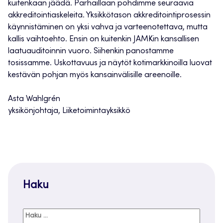
kuitenkaan jäädä. Parhaillaan pohdimme seuraavia
akkreditointiaskeleita. Yksikkötason akkreditointiprosessin
käynnistäminen on yksi vahva ja varteenotettava, mutta
kallis vaihtoehto. Ensin on kuitenkin JAMKin kansallisen
laatuauditoinnin vuoro. Siihenkin panostamme
tosissamme. Uskottavuus ja näytöt kotimarkkinoilla luovat
kestävän pohjan myös kansainvälisille areenoille.
Asta Wahlgrén
yksikönjohtaja, Liiketoimintayksikkö
Haku
Haku: