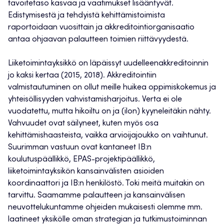
tavoitetaso kasvaa ja vaatimukset lisääntyvät.
Edistymisestä ja tehdyistä kehittämistoimista
raportoidaan vuosittain ja akkreditointiorganisaatio
antaa ohjaavan palautteen toimien riittävyydestä.
Liiketoimintayksikkö on läpäissyt uudelleenakkreditoinnin
jo kaksi kertaa (2015, 2018). Akkreditointiin
valmistautuminen on ollut meille huikea oppimiskokemus ja
yhteisöllisyyden vahvistamisharjoitus. Verta ei ole
vuodatettu, mutta hikoiltu on ja (ilon) kyyneleitäkin nähty.
Vahvuudet ovat säilyneet, kuten myös osa
kehittämishaasteista, vaikka arvioijajoukko on vaihtunut.
Suurimman vastuun ovat kantaneet IB:n
koulutuspäällikkö, EPAS-projektipäällikkö,
liiketoimintayksikön kansainvälisten asioiden
koordinaattori ja IB:n henkilöstö. Toki meitä muitakin on
tarvittu. Saamamme palautteen ja kansainvälisen
neuvottelukuntamme ohjeiden mukaisesti olemme mm.
laatineet yksikölle oman strategian ja tutkimustoiminnan