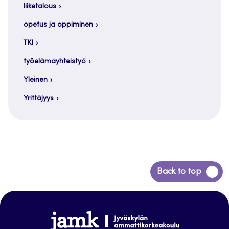
liiketalous
opetus ja oppiminen
TKI
työelämäyhteistyö
Yleinen
Yrittäjyys
Siirry
Back to top
takaisin
sivun
alkuun
www.jamk.fi