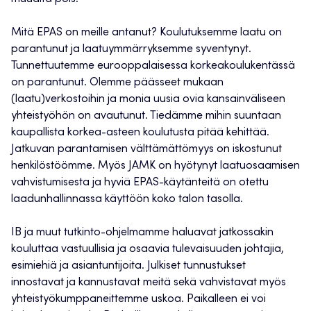
Mitä EPAS on meille antanut? Koulutuksemme laatu on
parantunut ja laatuymmärryksemme syventynyt.
Tunnettuutemme eurooppalaisessa korkeakoulukentässä
on parantunut. Olemme päässeet mukaan
(laatu)verkostoihin ja monia uusia ovia kansainväliseen
yhteistyöhön on avautunut. Tiedämme mihin suuntaan
kaupallista korkea-asteen koulutusta pitää kehittää.
Jatkuvan parantamisen välttämättömyys on iskostunut
henkilöstöömme. Myös JAMK on hyötynyt laatuosaamisen
vahvistumisesta ja hyviä EPAS-käytänteitä on otettu
laadunhallinnassa käyttöön koko talon tasolla.
IB ja muut tutkinto-ohjelmamme haluavat jatkossakin
kouluttaa vastuullisia ja osaavia tulevaisuuden johtajia,
esimiehiä ja asiantuntijoita. Julkiset tunnustukset
innostavat ja kannustavat meitä sekä vahvistavat myös
yhteistyökumppaneittemme uskoa. Paikalleen ei voi