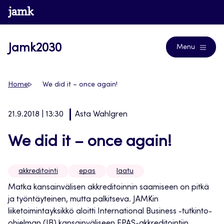
Siirry
www.jamk.fi
Blogs
suoraan
sisältöön
Jamk2030
Menu
Home
We did it – once again!
21.9.2018 | 13:30
Asta Wahlgren
We did it – once again!
akkreditointi
epas
laatu
Matka kansainvälisen akkreditoinnin saamiseen on pitkä
ja työntäyteinen, mutta palkitseva. JAMKin
liiketoimintayksikkö aloitti International Business -tutkinto-
ohjelman (IB) kansainväliseen EPAS-akkreditointiin