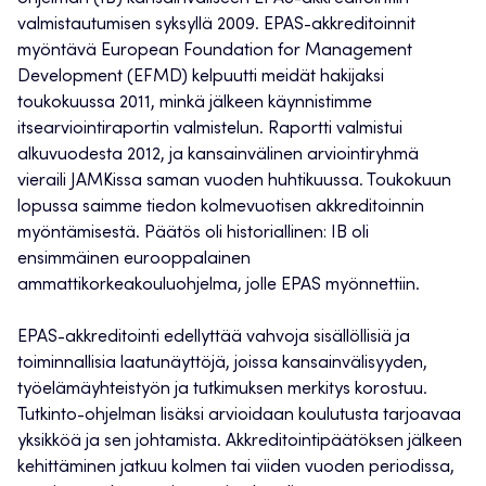
valmistautumisen syksyllä 2009. EPAS-akkreditoinnit
myöntävä European Foundation for Management
Development (EFMD) kelpuutti meidät hakijaksi
toukokuussa 2011, minkä jälkeen käynnistimme
itsearviointiraportin valmistelun. Raportti valmistui
alkuvuodesta 2012, ja kansainvälinen arviointiryhmä
vieraili JAMKissa saman vuoden huhtikuussa. Toukokuun
lopussa saimme tiedon kolmevuotisen akkreditoinnin
myöntämisestä. Päätös oli historiallinen: IB oli
ensimmäinen eurooppalainen
ammattikorkeakouluohjelma, jolle EPAS myönnettiin.
EPAS-akkreditointi edellyttää vahvoja sisällöllisiä ja
toiminnallisia laatunäyttöjä, joissa kansainvälisyyden,
työelämäyhteistyön ja tutkimuksen merkitys korostuu.
Tutkinto-ohjelman lisäksi arvioidaan koulutusta tarjoavaa
yksikköä ja sen johtamista. Akkreditointipäätöksen jälkeen
kehittäminen jatkuu kolmen tai viiden vuoden periodissa,