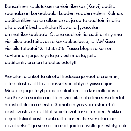
Kansallinen koulutuksen arviointikeskus (Karvi) auditoi
suomalaiset korkeakoulut kuuden vuoden välein. Kolmas
auditointikierros on alkamassa, ja uutta auditointimallia
pilotoivat Yrkeshögskolan Novia ja Jyväskylän
ammattikorkeakoulu. Osana auditointia auditointiryhmä
vierailee auditoitavassa korkeakoulussa, ja JAMKissa
vierailu toteutui 12.–13.3.2019. Tässä blogissa kerron
käytännön järjestelyistä ja viestinnästä, joita
auditointivierailun toteutus edellytti.
Vierailun ajankohta oli ollut tiedossa jo vuotta aiemmin,
joten alustavat tilavaraukset sai tehtyä hyvissä ajoin.
Muutoin järjestelyt päästiin aloittamaan kunnolla vasta,
kun Karvilta saatiin auditointivierailun ohjelma sekä tiedot
haastattelujen aiheista. Samalla myös varmistui, että
alustavasti varatut tilat soveltuivat tarkoitukseen. Vaikka
ohjeet tulivat vasta kuukautta ennen itse vierailua, ne
olivat selkeät ja seikkaperäiset, joiden avulla järjestelyjä oli