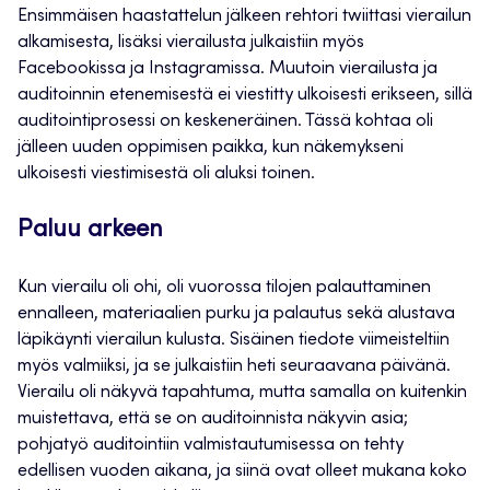
Ensimmäisen haastattelun jälkeen rehtori twiittasi vierailun
alkamisesta, lisäksi vierailusta julkaistiin myös
Facebookissa ja Instagramissa. Muutoin vierailusta ja
auditoinnin etenemisestä ei viestitty ulkoisesti erikseen, sillä
auditointiprosessi on keskeneräinen. Tässä kohtaa oli
jälleen uuden oppimisen paikka, kun näkemykseni
ulkoisesti viestimisestä oli aluksi toinen.
Paluu arkeen
Kun vierailu oli ohi, oli vuorossa tilojen palauttaminen
ennalleen, materiaalien purku ja palautus sekä alustava
läpikäynti vierailun kulusta. Sisäinen tiedote viimeisteltiin
myös valmiiksi, ja se julkaistiin heti seuraavana päivänä.
Vierailu oli näkyvä tapahtuma, mutta samalla on kuitenkin
muistettava, että se on auditoinnista näkyvin asia;
pohjatyö auditointiin valmistautumisessa on tehty
edellisen vuoden aikana, ja siinä ovat olleet mukana koko