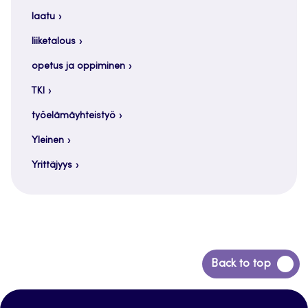
laatu
liiketalous
opetus ja oppiminen
TKI
työelämäyhteistyö
Yleinen
Yrittäjyys
Siirry
Back to top
takaisin
sivun