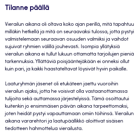
Tilanne päällä
Vierailun aikana oli oltava koko ajan perillä, mitä tapahtuu
milläkin hetkellä ja mitä on seuraavaksi tulossa, jotta pystyi
valmistelemaan seuraavan osuuden valmiiksi ja vaihdot
sujuivat ryhmien välillä jouhevasti. Isompia yllätyksiä
vierailun aikana ei tullut lukuun ottamatta tarjoilujen pieniä
tarkennuksia. Yllättäviä poisjääntejäkään ei onneksi ollut
kuin pari, ja kaikki haastateltavat löysivät hyvin paikalle.
Laaturyhmän jäsenet oli etukäteen jaettu vuoroihin
vierailun ajaksi, jotta he voisivat olla vastaanottamassa
tulijoita sekä auttamassa järjestelyissä. Tämä osoittautui
kuitenkin jo ensimmäisen päivän aikana tarpeettomaksi,
joten heidät pystyi vapauttamaan omiin töihinsä. Vierailun
aikana vararehtori ja laatupäällikkö aloittivat sisäisen
tiedotteen hahmottelua vierailusta.