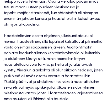
helppo ruveta tekemään. Osana vierailua pääsin myös
tutustumaan uuteen puoleen viestinnässä ja
tapahtumajärjestämisessä, kun yhteistyötä oli aiempaa
enemmän johdon kanssa ja haastatteluihin kutsuttavissa
oli myös ulkopuolisia.
Haastateltavien osalta ohjelman julkaisuaikataulu oli
hieman haasteellinen, sillä lopulliset kutsuttavat piti miettiä
vasta ohjelman saapumisen jälkeen. Auditointimallin
pohjalta laadunhallinnan kehittämisryhmällä oli kuitenkin
jo etukäteen käsitys siitä, mihin teemoihin liittyen
haastateltavia voisi tarvita, ja heitä oli jo alustavasti
kysytty. Vierailun ajankohta oli ollut pitkään tiedossa, joten
yksiköissä oli myös osattu varautua haastatteluihin.
Yksiköt päättivät ja ehdottivat itse väkeä haastatteluihin
sekä etsivät myös opiskelijoita. Ulkoisten sidosryhmien
mietinnästä vastasi johto. Haastateltavien järjestämisessä
oma osuuteni oli lähinnä olla taustalla.