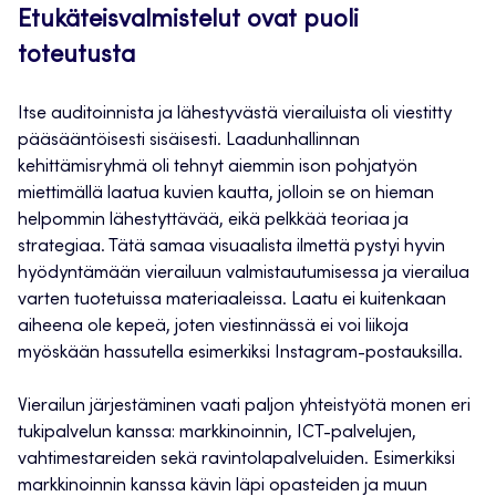
Etukäteisvalmistelut ovat puoli
toteutusta
Itse auditoinnista ja lähestyvästä vierailuista oli viestitty
pääsääntöisesti sisäisesti. Laadunhallinnan
kehittämisryhmä oli tehnyt aiemmin ison pohjatyön
miettimällä laatua kuvien kautta, jolloin se on hieman
helpommin lähestyttävää, eikä pelkkää teoriaa ja
strategiaa. Tätä samaa visuaalista ilmettä pystyi hyvin
hyödyntämään vierailuun valmistautumisessa ja vierailua
varten tuotetuissa materiaaleissa. Laatu ei kuitenkaan
aiheena ole kepeä, joten viestinnässä ei voi liikoja
myöskään hassutella esimerkiksi Instagram-postauksilla.
Vierailun järjestäminen vaati paljon yhteistyötä monen eri
tukipalvelun kanssa: markkinoinnin, ICT-palvelujen,
vahtimestareiden sekä ravintolapalveluiden. Esimerkiksi
markkinoinnin kanssa kävin läpi opasteiden ja muun