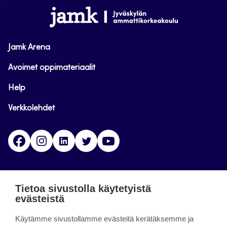
alkuun
www.jamk.fi
Jamk Arena
Avoimet oppimateriaalit
Help
Verkkolehdet
Facebook
Instagram
Linkedin
Twitter
YouTube
Jamk blogs
Tietoa sivustolla käytetyistä
evästeistä
Jamkin blogipalvelu. Blogien päivittäminen on
päättynyt 11.9.2023.
Käytämme sivustollamme evästeitä kerätäksemme ja