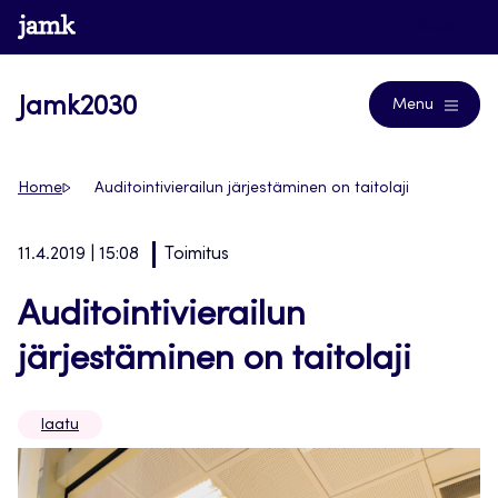
Siirry
www.jamk.fi
Blogs
suoraan
sisältöön
Jamk2030
Menu
Home
Auditointivierailun järjestäminen on taitolaji
11.4.2019 | 15:08
Toimitus
Auditointivierailun
järjestäminen on taitolaji
laatu