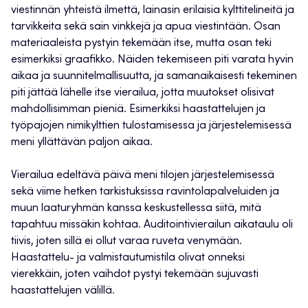
viestinnän yhteistä ilmettä, lainasin erilaisia kylttitelineitä ja
tarvikkeita sekä sain vinkkejä ja apua viestintään. Osan
materiaaleista pystyin tekemään itse, mutta osan teki
esimerkiksi graafikko. Näiden tekemiseen piti varata hyvin
aikaa ja suunnitelmallisuutta, ja samanaikaisesti tekeminen
piti jättää lähelle itse vierailua, jotta muutokset olisivat
mahdollisimman pieniä. Esimerkiksi haastattelujen ja
työpajojen nimikylttien tulostamisessa ja järjestelemisessä
meni yllättävän paljon aikaa.
Vierailua edeltävä päivä meni tilojen järjestelemisessä
sekä viime hetken tarkistuksissa ravintolapalveluiden ja
muun laaturyhmän kanssa keskustellessa siitä, mitä
tapahtuu missäkin kohtaa. Auditointivierailun aikataulu oli
tiivis, joten sillä ei ollut varaa ruveta venymään.
Haastattelu- ja valmistautumistila olivat onneksi
vierekkäin, joten vaihdot pystyi tekemään sujuvasti
haastattelujen välillä.