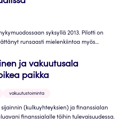
aalissa
 nykymuodossaan syksyllä 2013. Pilotti on
tänyt runsaasti mielenkiintoa myös...
inen ja vakuutusala
 oikea paikka
vakuutustoiminta
ainnin (kulkuyhteyksien) ja finanssialan
luavani finanssialalle töihin tulevaisuudessa.