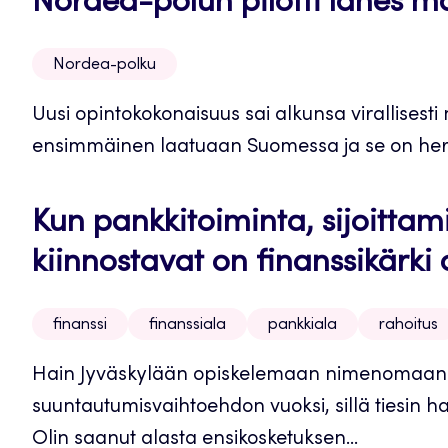
Nordea-polun pilotti lähes m
Nordea-polku
Uusi opintokokonaisuus sai alkunsa virallisesti
ensimmäinen laatuaan Suomessa ja se on herät
Kun pankkitoiminta, sijoittam
kiinnostavat on finanssikärki
finanssi
finanssiala
pankkiala
rahoitus
Hain Jyväskylään opiskelemaan nimenomaan sij
suuntautumisvaihtoehdon vuoksi, sillä tiesin ha
Olin saanut alasta ensikosketuksen...