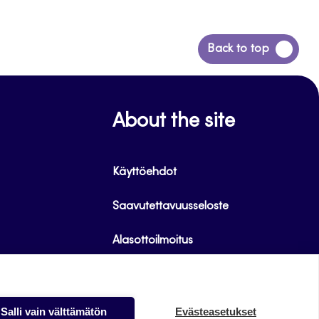
Siirry
Back to top
takaisin
sivun
alkuun
About the site
Käyttöehdot
Saavutettavuusseloste
Alasottoilmoitus
Tietoa evästeistä
Salli vain välttämätön
Evästeasetukset