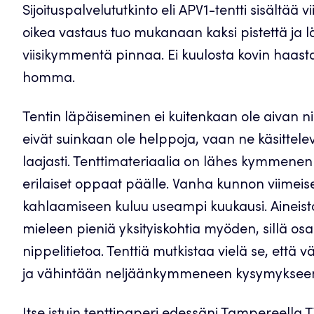
Sijoituspalvelututkinto eli APV1-tentti sisältä
oikea vastaus tuo mukanaan kaksi pistettä ja
viisikymmentä pinnaa. Ei kuulosta kovin haasta
homma.
Tentin läpäiseminen ei kuitenkaan ole aivan nii
eivät suinkaan ole helppoja, vaan ne käsittelevä
laajasti. Tenttimateriaalia on lähes kymmenen k
erilaiset oppaat päälle. Vanha kunnon viimeisen 
kahlaamiseen kuluu useampi kuukausi. Aineisto pi
mieleen pieniä yksityiskohtia myöden, sillä osa
nippelitietoa. Tenttiä mutkistaa vielä se, että v
ja vähintään neljäänkymmeneen kysymykseen 