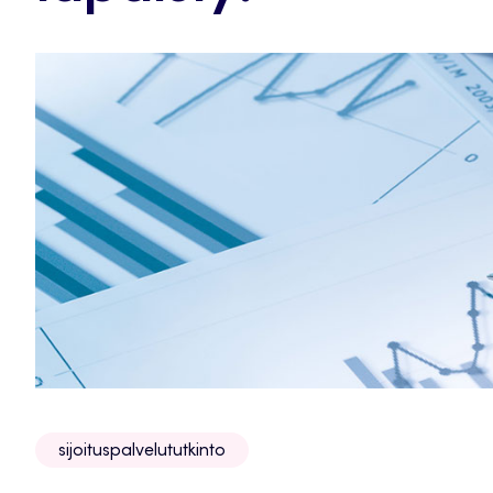
sijoituspalvelututkinto