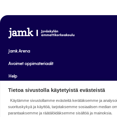
www.jamk.fi
Jamk Arena
Avoimet oppimateriaalit
Help
Verkkolehdet
Tietoa sivustolla käytetyistä evästeistä
Käytämme sivustollamme evästeitä kerätäksemme ja analys
Facebook
Instagram
Linkedin
Twitter
YouTube
suorituskykyä ja käyttöä, tarjotaksemme sosiaalisen median o
parantaaksemme ja räätälöidäksemme sisältöä ja mainoksia.