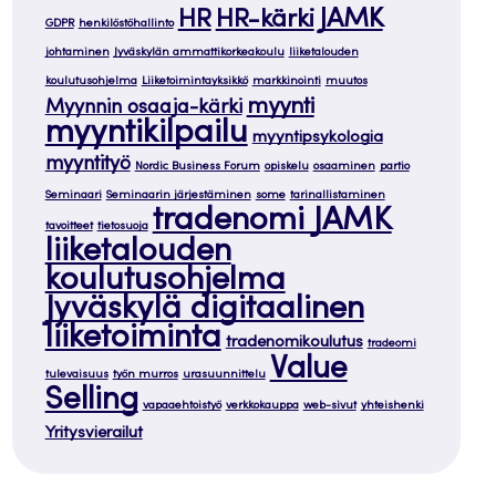
JAMK
HR
HR-kärki
GDPR
henkilöstöhallinto
johtaminen
Jyväskylän ammattikorkeakoulu
liiketalouden
koulutusohjelma
Liiketoimintayksikkö
markkinointi
muutos
myynti
Myynnin osaaja-kärki
myyntikilpailu
myyntipsykologia
myyntityö
Nordic Business Forum
opiskelu
osaaminen
partio
Seminaari
Seminaarin järjestäminen
some
tarinallistaminen
tradenomi JAMK
tavoitteet
tietosuoja
liiketalouden
koulutusohjelma
Jyväskylä digitaalinen
liiketoiminta
tradenomikoulutus
tradeomi
Value
tulevaisuus
työn murros
urasuunnittelu
Selling
vapaaehtoistyö
verkkokauppa
web-sivut
yhteishenki
Yritysvierailut