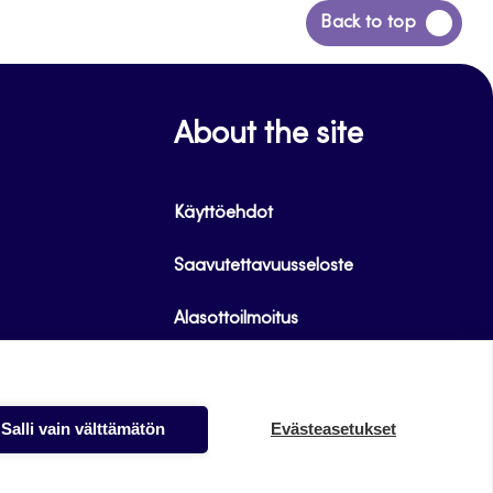
Siirry
Back to top
takaisin
sivun
alkuun
About the site
Käyttöehdot
Saavutettavuusseloste
Alasottoilmoitus
Tietoa evästeistä
Salli vain välttämätön
Evästeasetukset