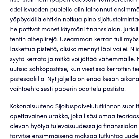
Itse istuin tenttipaperi edessäni Tampereella 
edellisvuoden puolella olin lainannut ensimmä
yöpöydällä ehtikin notkua pino sijoitustoimint
helpottivat monet käymäni finanssialan, juridiika
tentin aihepiirejä. Useamman kerran tuli myös 
laskettua pisteitä, olisiko mennyt läpi vai ei. Ni
syytä kerrata ja mitkä voi jättää vähemmälle. N
uutisia sähköpostitse, kun viestissä kerrottiin 
pistesaaliilla. Nyt jäljellä on enää kesän aikana
vaihtoehtoisesti paperin odottelu postista.
Kokonaisuutena Sijoituspalvelututkinnon suorit
opettavainen urakka, joka lisäsi omaa teoriao
olevan hyötyä tulevaisuudessa ja finanssialan 
tarvitse ensimmäisenä maksaa tutkintoa uudel