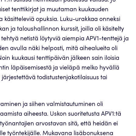
TTY:n salissa helmikuun puolessa välissä. Jo
iset tenttikirjat ja muutaman kuukauden
aa käsitteleviä opuksia. Luku-urakkaa onneksi
n ja taloushallinnon kurssit, joilla oli käsitelty
tehtyä netistä löytyviä aiempia APV1-tenttejä ja
iden avulla näki helposti, mitä aihealueita oli
oin kuukausi tenttipäivän jälkeen sain iloisia
tentin läpäisemisestä ja vieläpä melko hyvällä
 järjestettävä todistustenjakotilaisuus tai
taminen ja siihen valmistautuminen oli
saamista aiheesta. Uskon suoritetusta APV1:tä
työnantajien arvostavan sitä, että heidän ei
le työntekijälle. Mukavana lisäbonuksena