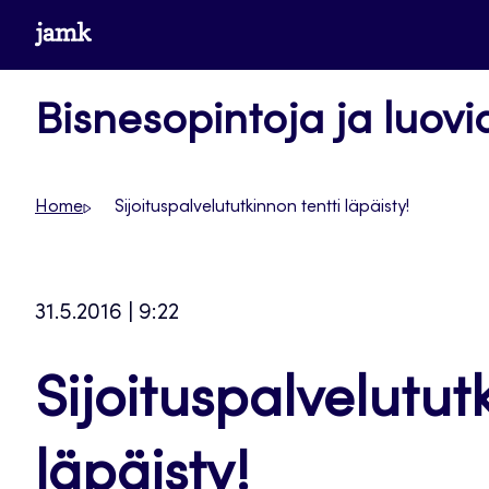
Siirry
www.jamk.fi
suoraan
sisältöön
Bisnesopintoja ja luovi
Home
Sijoituspalvelututkinnon tentti läpäisty!
31.5.2016 | 9:22
Sijoituspalvelutut
läpäisty!