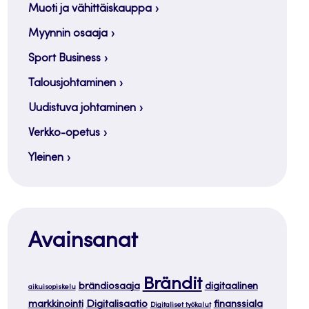
Muoti ja vähittäiskauppa
Myynnin osaaja
Sport Business
Talousjohtaminen
Uudistuva johtaminen
Verkko-opetus
Yleinen
Avainsanat
Brändit
brändiosaaja
digitaalinen
aikuisopiskelu
markkinointi
Digitalisaatio
finanssiala
Digitaliset työkalut