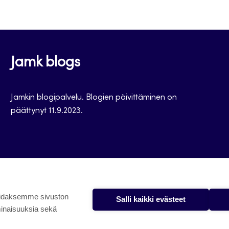
Jamk blogs
Jamkin blogipalvelu. Blogien päivittäminen on
päättynyt 11.9.2023.
oidaksemme sivuston
Salli kaikki evästeet
minaisuuksia sekä