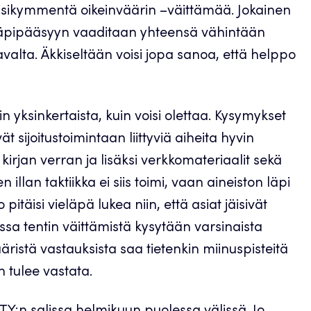
ä viisikymmentä oikeinväärin –väittämää. Jokainen
 läpipääsyyn vaaditaan yhteensä vähintään
valta. Äkkiseltään voisi jopa sanoa, että helppo
n yksinkertaista, kuin voisi olettaa. Kysymykset
t sijoitustoimintaan liittyviä aiheita hyvin
irjan verran ja lisäksi verkkomateriaalit sekä
illan taktiikka ei siis toimi, vaan aineiston läpi
täisi vieläpä lukea niin, että asiat jäisivät
ssa tentin väittämistä kysytään varsinaista
ääristä vastauksista saa tietenkin miinuspisteitä
tulee vastata.