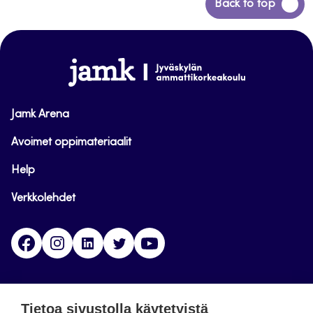
Siirry
Back to top
takaisin
sivun
alkuun
www.jamk.fi
Jamk Arena
Avoimet oppimateriaalit
Help
Verkkolehdet
Facebook
Instagram
Linkedin
Twitter
YouTube
Jamk blogs
Tietoa sivustolla käytetyistä