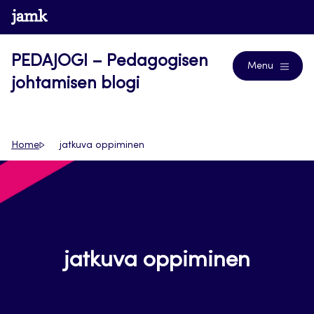
Siirry
www.jamk.fi
Blogs
suoraan
sisältöön
PEDAJOGI – Pedagogisen
Menu
johtamisen blogi
Home
jatkuva oppiminen
jatkuva oppiminen