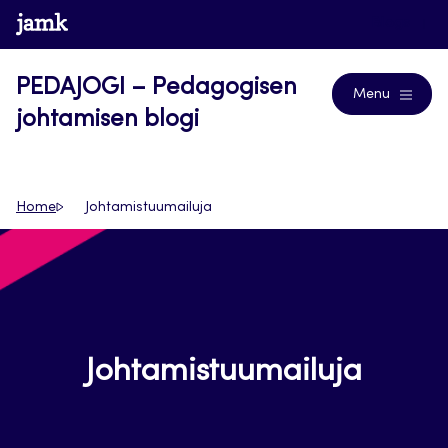
Siirry
www.jamk.fi
Blogs
suoraan
sisältöön
PEDAJOGI – Pedagogisen
Menu
johtamisen blogi
Home
Johtamistuumailuja
Johtamistuumailuja