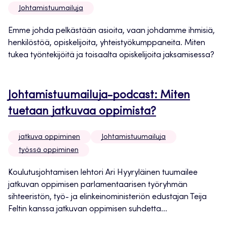
Johtamistuumailuja
Emme johda pelkästään asioita, vaan johdamme ihmisiä,
henkilöstöä, opiskelijoita, yhteistyökumppaneita. Miten
tukea työntekijöitä ja toisaalta opiskelijoita jaksamisessa?
Johtamistuumailuja-podcast: Miten
tuetaan jatkuvaa oppimista?
jatkuva oppiminen
Johtamistuumailuja
työssä oppiminen
Koulutusjohtamisen lehtori Ari Hyyryläinen tuumailee
jatkuvan oppimisen parlamentaarisen työryhmän
sihteeristön, työ- ja elinkeinoministeriön edustajan Teija
Feltin kanssa jatkuvan oppimisen suhdetta...