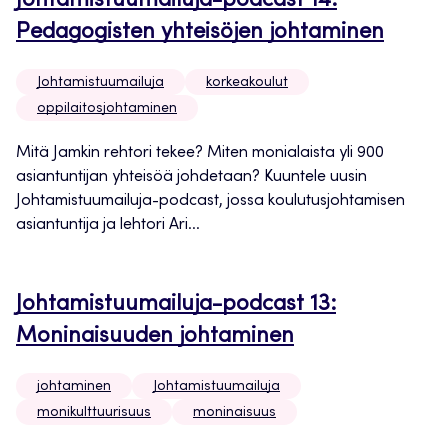
Johtamistuumailuja-podcast 14:
Pedagogisten yhteisöjen johtaminen
Johtamistuumailuja
korkeakoulut
oppilaitosjohtaminen
Mitä Jamkin rehtori tekee? Miten monialaista yli 900
asiantuntijan yhteisöä johdetaan? Kuuntele uusin
Johtamistuumailuja-podcast, jossa koulutusjohtamisen
asiantuntija ja lehtori Ari...
Johtamistuumailuja-podcast 13:
Moninaisuuden johtaminen
johtaminen
Johtamistuumailuja
monikulttuurisuus
moninaisuus