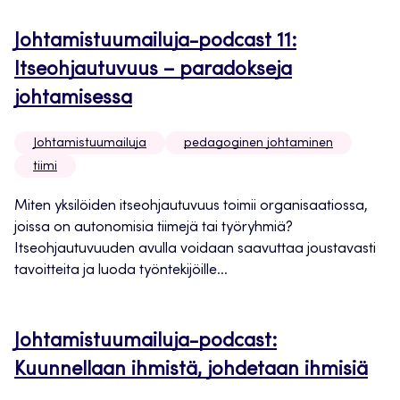
Johtamistuumailuja-podcast 11:
Itseohjautuvuus – paradokseja
johtamisessa
Johtamistuumailuja
pedagoginen johtaminen
tiimi
Miten yksilöiden itseohjautuvuus toimii organisaatiossa,
joissa on autonomisia tiimejä tai työryhmiä?
Itseohjautuvuuden avulla voidaan saavuttaa joustavasti
tavoitteita ja luoda työntekijöille...
Johtamistuumailuja-podcast:
Kuunnellaan ihmistä, johdetaan ihmisiä