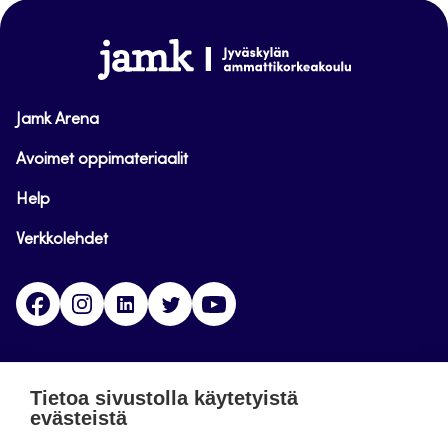
sivun
alkuun
www.jamk.fi
Jamk Arena
Avoimet oppimateriaalit
Help
Verkkolehdet
Facebook
Instagram
Linkedin
Twitter
YouTube
Jamk blogs
Tietoa sivustolla käytetyistä
evästeistä
Jamkin blogipalvelu. Blogien päivittäminen on