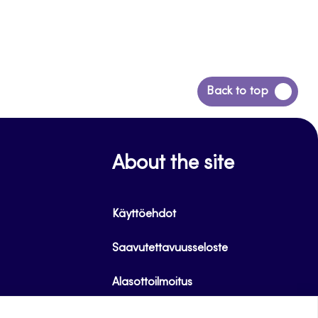
Siirry
Back to top
takaisin
sivun
alkuun
About the site
Käyttöehdot
Saavutettavuusseloste
Alasottoilmoitus
Tietoa evästeistä