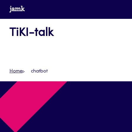
Siirry
www.jamk.fi
suoraan
sisältöön
TiKI-talk
Home
chatbot