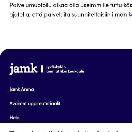
Palvelumuotoilu alkaa olla useimmille tuttu käs
ajatella, että palveluita suunniteltaisiin ilman k
www.jamk.fi
Jamk Arena
Avoimet oppimateriaalit
Help