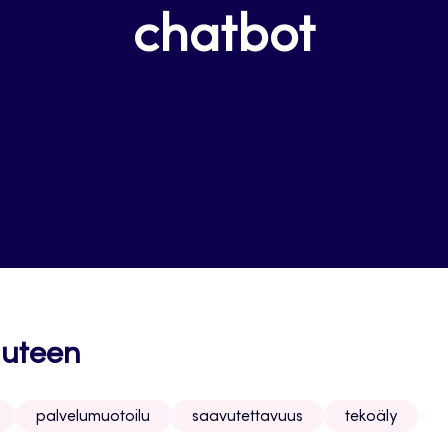
chatbot
uuteen
palvelumuotoilu
saavutettavuus
tekoäly