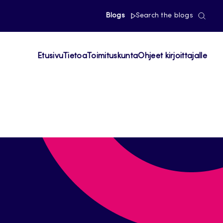
Blogs
Search the blogs
Etusivu
Tietoa
Toimituskunta
Ohjeet kirjoittajalle