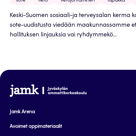
sote
tieto
tietojohtaminen
tupakka
Keski-Suomen sosiaali-ja terveysalan kerma 
sote-uudistusta viedään maakunnassamme e
hallituksen linjauksia vai ryhdymmekö...
www.jamk.fi
Jamk Arena
Avoimet oppimateriaalit