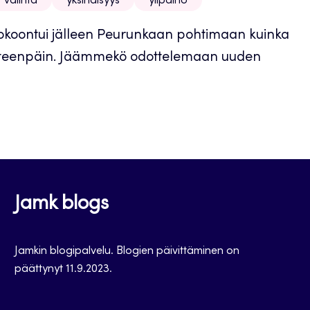
valinta
yksinäisyys
ylipaino
kokoontui jälleen Peurunkaan pohtimaan kuinka
teenpäin. Jäämmekö odottelemaan uuden
Jamk blogs
Jamkin blogipalvelu. Blogien päivittäminen on
päättynyt 11.9.2023.