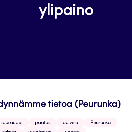
ylipaino
ödynnämme tietoa (Peurunka)
tisauraudet
päätös
palvelu
Peurunka