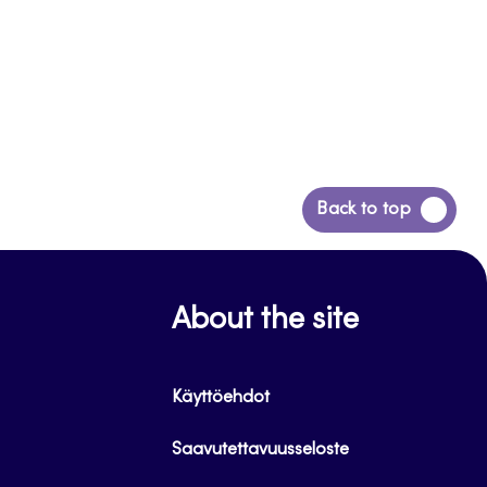
Siirry
Back to top
takaisin
sivun
alkuun
About the site
Käyttöehdot
Saavutettavuusseloste