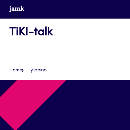
Siirry
www.jamk.fi
suoraan
sisältöön
TiKI-talk
Home
ylipaino