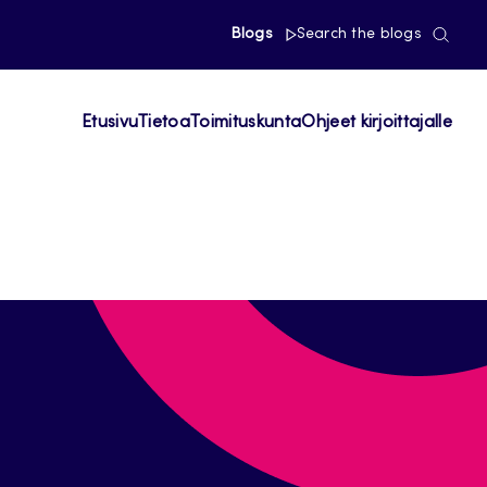
Blogs
Search the blogs
Etusivu
Tietoa
Toimituskunta
Ohjeet kirjoittajalle