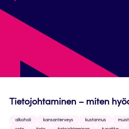
Tietojohtaminen – miten hy
alkoholi
kansanterveys
kustannus
muis