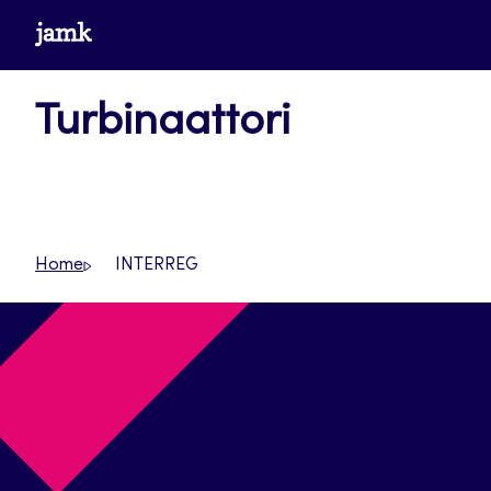
Siirry
www.jamk.fi
suoraan
sisältöön
Turbinaattori
Home
INTERREG