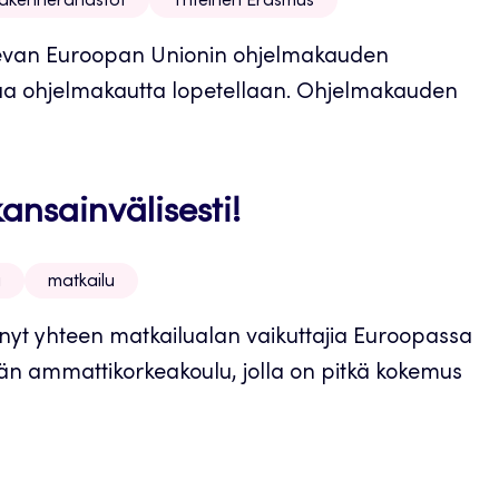
rakennerahastot
Yhteinen Erasmus
ulevan Euroopan Unionin ohjelmakauden
vaa ohjelmakautta lopetellaan. Ohjelmakauden
ansainvälisesti!
u
matkailu
nnyt yhteen matkailualan vaikuttajia Euroopassa
län ammattikorkeakoulu, jolla on pitkä kokemus