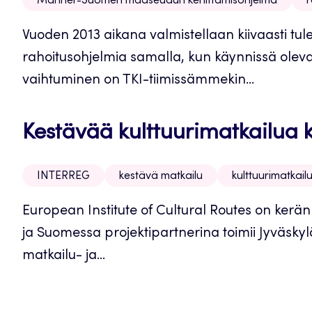
Manner-Suomen maaseudun kehittämisohjelma
Vuoden 2013 aikana valmistellaan kiivaasti t
rahoitusohjelmia samalla, kun käynnissä ole
vaihtuminen on TKI-tiimissämmekin...
Kestävää kulttuurimatkailua k
INTERREG
kestävä matkailu
kulttuurimatkail
European Institute of Cultural Routes on kerä
ja Suomessa projektipartnerina toimii Jyväsky
matkailu- ja...