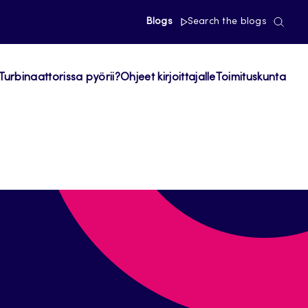
Blogs
Search the blogs
Turbinaattorissa pyörii?
Ohjeet kirjoittajalle
Toimituskunta