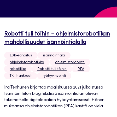
Robotti tuli töihin – ohjelmistorobotiikan
mahdollisuudet isännöintialalla
ESR-rahoitus
isännöintiala
ohjelmistorobotiikka
ohjelmistorobotti
robotiikka
Robotti tuli töihin
RPA
TKI-hankkeet
työhyvinvointi
Ira Tenhunen kirjoittaa maaliskuussa 2021 julkaistussa
Isännöintiliiton blogitekstissä isännöintialan olevan
takamatkalla digitalisaation hyödyntämisessä. Hänen
mukaansa ohjelmistorobotiikan (RPA) käyttö on vielä...