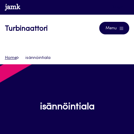
Siirry
www.jamk.fi
Blogs
suoraan
sisältöön
Turbinaattori
Menu
Home
isännöintiala
isännöintiala