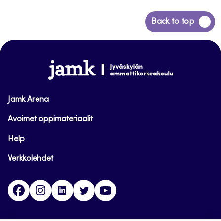
Siirry
Back to top
takaisin
sivun
alkuun
www.jamk.fi
Jamk Arena
Avoimet oppimateriaalit
Help
Verkkolehdet
Facebook
Instagram
Linkedin
Twitter
YouTube