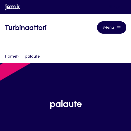
Siirry
www.jamk.fi
Blogs
suoraan
sisältöön
Turbinaattori
Menu
Home
palaute
palaute