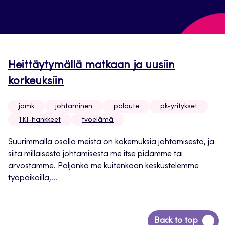
Heittäytymällä matkaan ja uusiin
korkeuksiin
jamk
johtaminen
palaute
pk-yritykset
TKI-hankkeet
työelämä
Suurimmalla osalla meistä on kokemuksia johtamisesta, ja
siitä millaisesta johtamisesta me itse pidämme tai
arvostamme. Paljonko me kuitenkaan keskustelemme
työpaikoilla,...
Siirry
Back to top