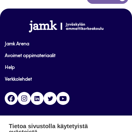
takaisin
sivun
alkuun
www.jamk.fi
Jamk Arena
Avoimet oppimateriaalit
Help
Verkkolehdet
Facebook
Instagram
Linkedin
Twitter
YouTube
Jamk blogs
Tietoa sivustolla käytetyistä