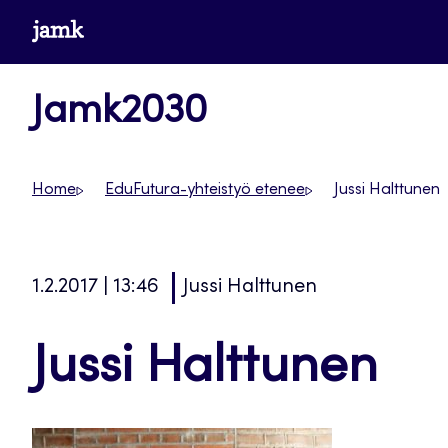
Siirry
www.jamk.fi
suoraan
sisältöön
Jamk2030
Home
EduFutura-yhteistyö etenee
Jussi Halttunen
1.2.2017 | 13:46
Jussi Halttunen
Jussi Halttunen