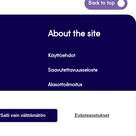
Siirry
Back to top
takaisin
sivun
alkuun
About the site
Käyttöehdot
Saavutettavuusseloste
Alasottoilmoitus
Tietoa evästeistä
Salli vain välttämätön
Evästeasetukset