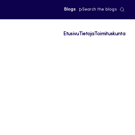
Blogs
Search the blogs
Etusivu
Tietoja
Toimituskunta