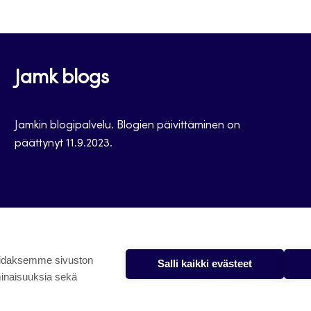
Jamk blogs
Jamkin blogipalvelu. Blogien päivittäminen on
päättynyt 11.9.2023.
oidaksemme sivuston
Salli kaikki evästeet
minaisuuksia sekä