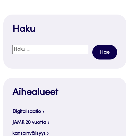
Haku
Haku:
Aihealueet
Digitalisaatio
JAMK 20 vuotta
kansainvälisyys