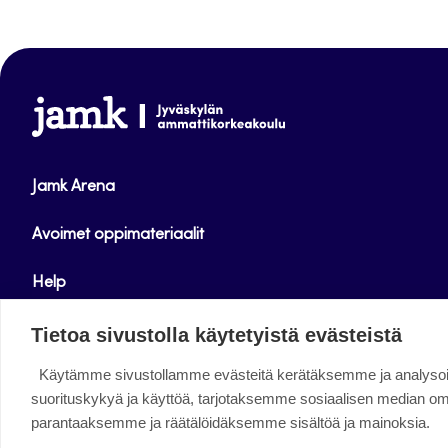
www.jamk.fi
Jamk Arena
Avoimet oppimateriaalit
Help
Verkkolehdet
Tietoa sivustolla käytetyistä evästeistä
Käytämme sivustollamme evästeitä kerätäksemme ja analys
Facebook
Instagram
Linkedin
Twitter
YouTube
suorituskykyä ja käyttöä, tarjotaksemme sosiaalisen median o
parantaaksemme ja räätälöidäksemme sisältöä ja mainoksia.