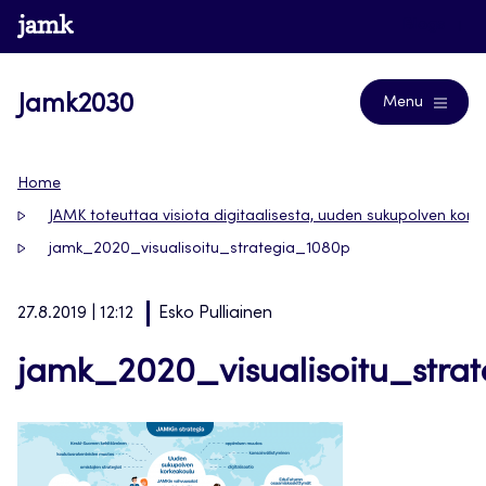
Siirry
www.jamk.fi
Blogs
suoraan
sisältöön
Jamk2030
Menu
Home
JAMK toteuttaa visiota digitaalisesta, uuden sukupolven kork
jamk_2020_visualisoitu_strategia_1080p
27.8.2019 | 12:12
Esko Pulliainen
jamk_2020_visualisoitu_stra