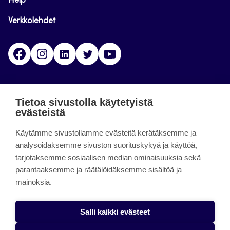
Help
Verkkolehdet
Facebook
Instagram
Linkedin
Twitter
YouTube
Jamk blogs
Tietoa sivustolla käytetyistä
evästeistä
Jamkin blogipalvelu. Blogien päivittäminen on
päättynyt 11.9.2023.
Käytämme sivustollamme evästeitä kerätäksemme ja
analysoidaksemme sivuston suorituskykyä ja käyttöä,
tarjotaksemme sosiaalisen median ominaisuuksia sekä
About the site
parantaaksemme ja räätälöidäksemme sisältöä ja
mainoksia.
Käyttöehdot
Saavutettavuusseloste
Salli kaikki evästeet
Alasottoilmoitus