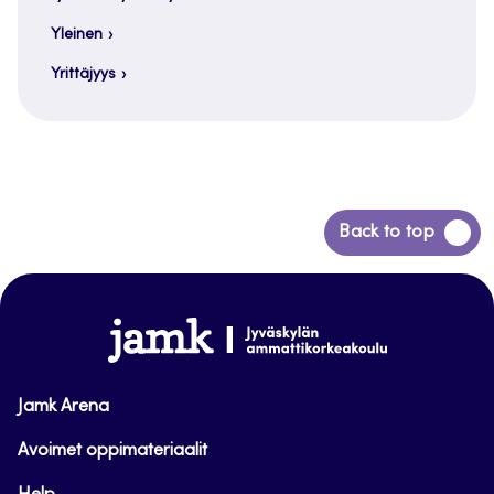
Yleinen
Yrittäjyys
Siirry
Back to top
takaisin
sivun
alkuun
www.jamk.fi
Jamk Arena
Avoimet oppimateriaalit