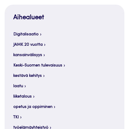
Aihealueet
Digitalisaatio
JAMK 20 vuotta
kansainvälisyys
Keski-Suomen tulevaisuus
kestävä kehitys
laatu
liiketalous
opetus ja oppiminen
TKI
työelämäyhteistyö