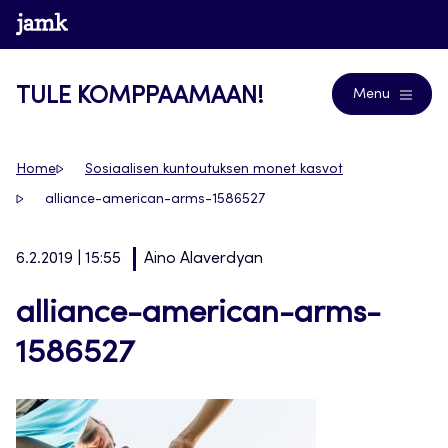
Siirry
www.jamk.fi
Blogs
suoraan
sisältöön
TULE KOMPPAAMAAN!
Menu
Home
Sosiaalisen kuntoutuksen monet kasvot
alliance-american-arms-1586527
6.2.2019 | 15:55
Aino Alaverdyan
alliance-american-arms-
1586527