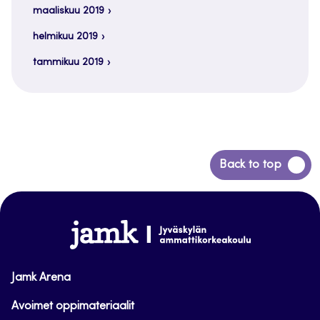
maaliskuu 2019
helmikuu 2019
tammikuu 2019
Siirry
Back to top
takaisin
sivun
alkuun
www.jamk.fi
Jamk Arena
Avoimet oppimateriaalit