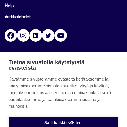
Help
Verkkolehdet
Facebook
Instagram
Linkedin
Twitter
YouTube
Jamk blogs
Tietoa sivustolla käytetyistä
evästeistä
Jamkin blogipalvelu. Blogien päivittäminen on
päättynyt 11.9.2023.
Käytämme sivustollamme evästeitä kerätäksemme ja
analysoidaksemme sivuston suorituskykyä ja käyttöä,
tarjotaksemme sosiaalisen median ominaisuuksia sekä
About the site
parantaaksemme ja räätälöidäksemme sisältöä ja
mainoksia.
Käyttöehdot
Saavutettavuusseloste
Salli kaikki evästeet