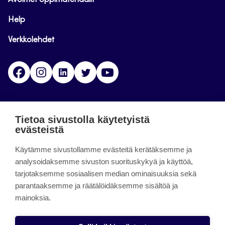
Avoimet oppimateriaalit
Help
Verkkolehdet
Facebook
Instagram
Linkedin
Twitter
YouTube
Jamk blogs
Tietoa sivustolla käytetyistä
evästeistä
Jamkin blogipalvelu. Blogien päivittäminen on
päättynyt 11.9.2023.
Käytämme sivustollamme evästeitä kerätäksemme ja
analysoidaksemme sivuston suorituskykyä ja käyttöä,
tarjotaksemme sosiaalisen median ominaisuuksia sekä
About the site
parantaaksemme ja räätälöidäksemme sisältöä ja
mainoksia.
Käyttöehdot
Saavutettavuusseloste