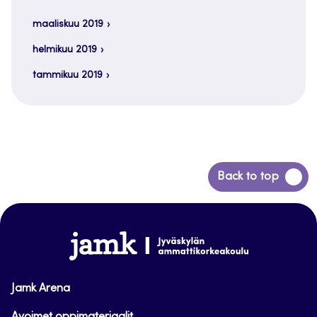
maaliskuu 2019
helmikuu 2019
tammikuu 2019
Siirry
Back to top
takaisin
sivun
alkuun
www.jamk.fi
Jamk Arena