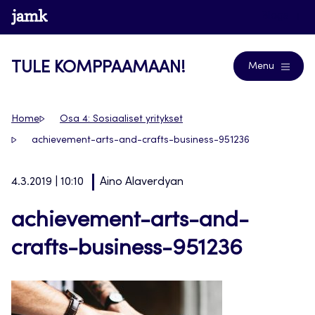
Siirry
www.jamk.fi
Blogs
suoraan
sisältöön
TULE KOMPPAAMAAN!
Menu
Home
Osa 4: Sosiaaliset yritykset
achievement-arts-and-crafts-business-951236
4.3.2019 | 10:10
Aino Alaverdyan
achievement-arts-and-
crafts-business-951236